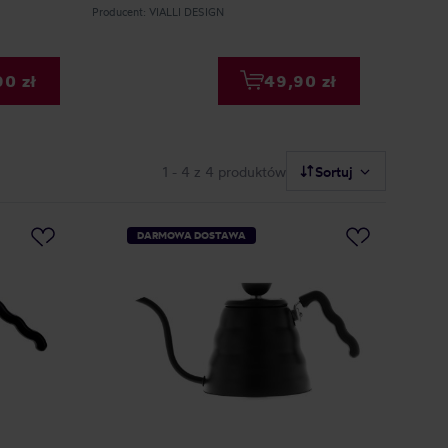
Producent: VIALLI DESIGN
Producent:
0 zł
49,90 zł
1 - 4
z 4 produktów
Sortuj
DARMOWA DOSTAWA