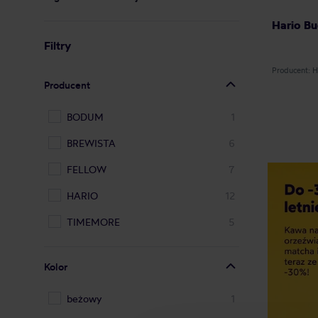
Hario Bu
Filtry
Producent: 
Producent
BODUM
1
BREWISTA
6
FELLOW
7
HARIO
12
TIMEMORE
5
Kolor
beżowy
1