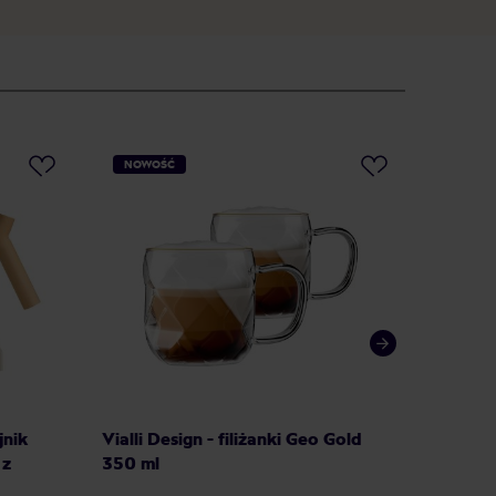
NOWOŚĆ
NOWO
jnik
Vialli Design - filiżanki Geo Gold
Vialli D
 z
350 ml
Geo Go