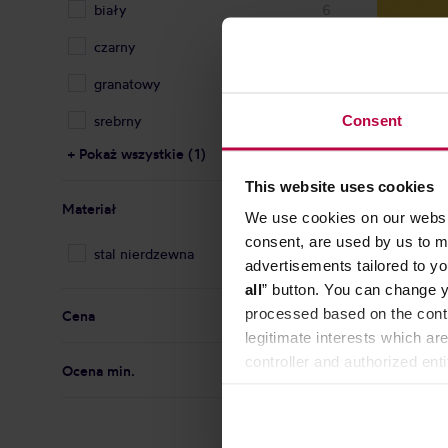
biały
6
czarny
12
granatowy
1
Consent
srebrny
6
+ Pokaż wszystkie (1)
This website uses cookies
Materiał
We use cookies on our websit
consent, are used by us to me
stal nierdzewna
9
advertisements tailored to yo
all
” button. You can change y
processed based on the contr
Cena
legitimate interests which are
controller and authorized ent
Ocena min.
can be found in the
Privacy P