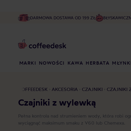
DARMOWA DOSTAWA OD 199 ZŁ
BŁYSKAWICZ
MARKI
NOWOŚCI
KAWA
HERBATA
MŁYNK
COFFEEDESK
AKCESORIA
CZAJNIKI
CZAJNIKI
Czajniki z wylewką
Pełna kontrola nad strumieniem wody, która robi o
wyciągnąć maksimum smaku z V60 lub Chemexa.