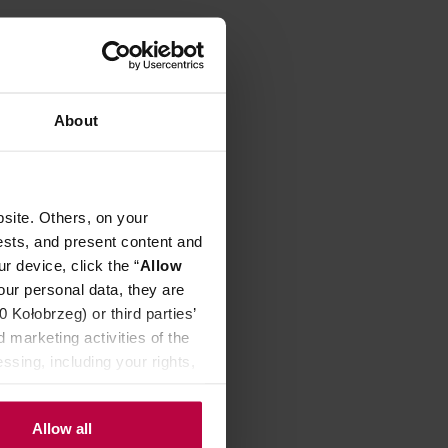
ik -
About
9,90 zł
na: 309,99 zł
99 zł
site. Others, on your
ests, and present content and
r device, click the “
Allow
our personal data, they are
Kołobrzeg) or third parties’
 marketing activities of the
ssing, including your rights,
Allow all