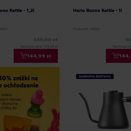
ono Kettle - 1,2l
Hario Buono Kettle - 1l
HARIO
Producent: HARIO
339,00 zł
30
Najniższa cena: 134,99 zł
Najniższa ce
144,99 zł
144,
DARMOWA DOSTAWA