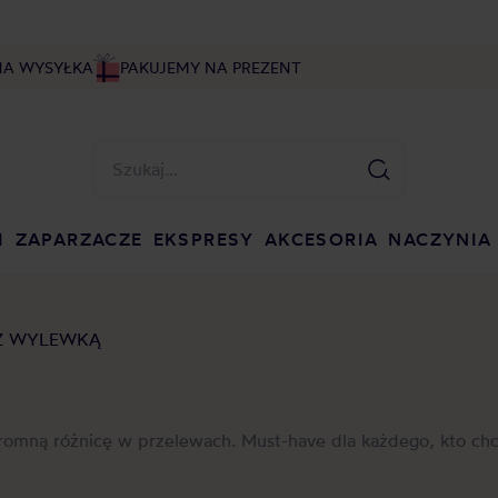
NA WYSYŁKA
PAKUJEMY NA PREZENT
I
ZAPARZACZE
EKSPRESY
AKCESORIA
NACZYNIA
 Z WYLEWKĄ
gromną różnicę w przelewach. Must-have dla każdego, kto ch