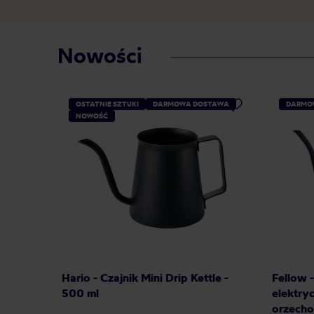
Nowości
OSTATNIE SZTUKI
DARMOWA DOSTAWA
DARMO
NOWOŚĆ
Hario - Czajnik Mini Drip Kettle -
Fellow 
500 ml
elektry
orzecho