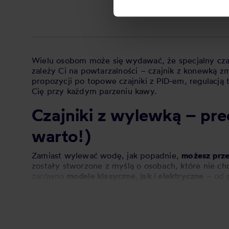
Wielu osobom może się wydawać, że specjalny czajn
zależy Ci na powtarzalności – czajnik z konewką 
propozycji po topowe czajniki z PID-em, regulacją 
Cię przy każdym parzeniu kawy.
Czajniki z wylewką – pre
warto!)
Zamiast wylewać wodę, jak popadnie,
możesz prze
zostały stworzone z myślą o osobach, które nie ch
zarówno
modele klasyczne, jak i elektryczne
– od 
Dzięki takiemu rozwiązaniu możesz bez stresu wyla
alternatywnych, takich jak
drip
czy
chemex
. Jeśli
dozowaniem – czajnik z precyzyjną wylewką będ