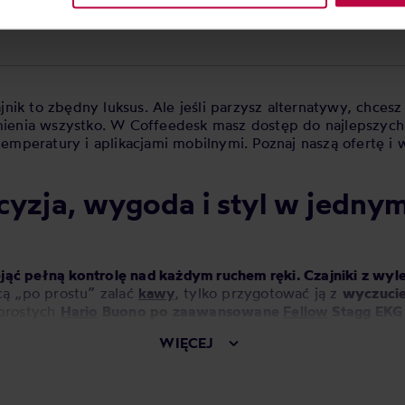
ik to zbędny luksus. Ale jeśli parzysz alternatywy, chces
zmienia wszystko. W Coffeedesk masz dostęp do najlepszych
temperatury i aplikacjami mobilnymi. Poznaj naszą ofertę i
cyzja, wygoda i styl w jedny
jąć pełną kontrolę nad każdym ruchem ręki. Czajniki z wy
cą „po prostu” zalać
kawy
, tylko przygotować ją z
wyczucie
prostych
Hario
Buono po zaawansowane
Fellow
Stagg EKG 
WIĘCEJ
ć dokładnie tyle wody, ile trzeba – dokładnie tam, gdzie 
 chcesz poprawić jakość swoich zaparzeń, a nie planujesz 
zie prawdziwym gamechangerem.