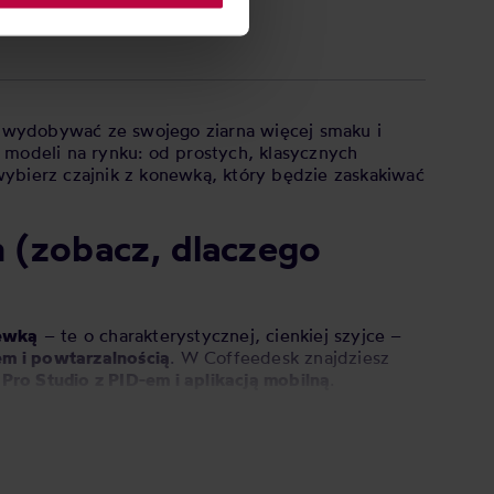
z wydobywać ze swojego ziarna więcej smaku i
 modeli na rynku: od prostych, klasycznych
 wybierz czajnik z konewką, który będzie zaskakiwać
m (zobacz, dlaczego
lewką
– te o charakterystycznej, cienkiej szyjce –
m i powtarzalnością
. W Coffeedesk znajdziesz
Pro Studio z PID-em i aplikacją mobilną
.
trzeba.
To ogromna różnica przy metodach
jeszcze kupować automatycznego ekspresu z