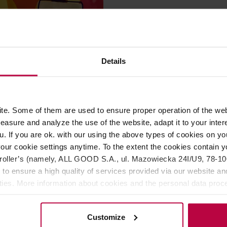
Fellow Stagg Kettle - Czajn
Czarny Mat
Details
Producent: FELLOW
42
Najniższa ce
349,
e. Some of them are used to ensure proper operation of the web
asure and analyze the use of the website, adapt it to your inter
u. If you are ok. with our using the above types of cookies on you
our cookie settings anytime. To the extent the cookies contain y
oller’s (namely, ALL GOOD S.A., ul. Mazowiecka 24I/U9, 78-100 
 to ensure a high quality of services provided via our website and
ities. More information about cookies and the personal data proce
olicy.
Customize