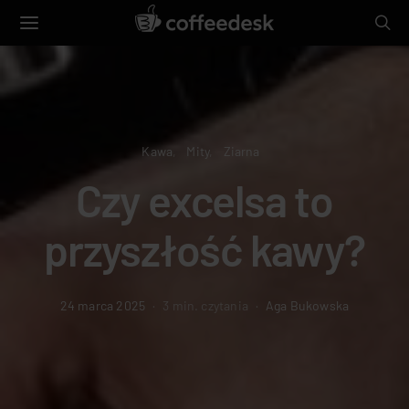
Kawa
Mity
Ziarna
Czy excelsa to
przyszłość kawy?
24 marca 2025
3 min. czytania
Aga Bukowska