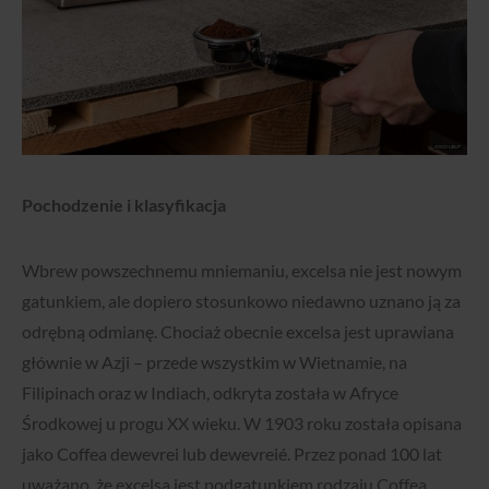
Pochodzenie i klasyfikacja
Wbrew powszechnemu mniemaniu, excelsa nie jest nowym
gatunkiem, ale dopiero stosunkowo niedawno uznano ją za
odrębną odmianę. Chociaż obecnie excelsa jest uprawiana
głównie w Azji – przede wszystkim w Wietnamie, na
Filipinach oraz w Indiach, odkryta została w Afryce
Środkowej u progu XX wieku. W 1903 roku została opisana
jako Coffea dewevrei lub dewevreié. Przez ponad 100 lat
uważano, że excelsa jest podgatunkiem rodzaju Coffea.