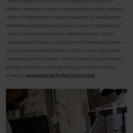
uwagi smakami.
Owoce excelsy mają gęstszy miąższ niż
arabica i zawierają znacznie mniej rozpuszczalnych substancji
stałych. Profile palenia excelsy nie powinny być powielane na
podstawie danych dotyczących innych ziaren, trzeba dla niej
stworzyć nowe krzywe palenia i odrębne praktyki. Niższa
rozpuszczalność oznacza, że excelsa może wymagać palenia w
wyższych temperaturach lub przez dłuższy czas, aby uzyskać
optymalne profile smakowe
– mówi Komal Sable, producent
piątego pokolenia z Indii uprawiający arabicę, robustę i
excelsę w
wywiadzie dla Perfect Daily Grind
.