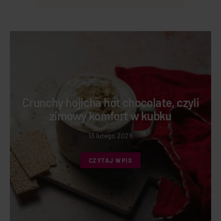
Crunchy hojicha hot chocolate, czyli
zimowy komfort w kubku
13 lutego 2026
CZYTAJ WPIS