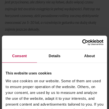
jest przycinana, ale zbiory nie są łatwe, dużo więcej czasu
zajmuje też excelsie osiągnięcie pełnej wydajności. Patrząc na
horyzont czasowy, dziś posadzone rośliny zaczną efektywnie
owocować za 5-10 lat, a rozwinięcie gatunku na dużą skalę
zajmie jeszcze dekady
.
SHARE
TWEET
Consent
Details
About
This website uses cookies
Aga Bukowska
We use cookies on our website. Some of them are used
Dziennikarka, fotografka, specjalistka od branży
to ensure proper operation of the website. Others, on
specialty. Autorka książek COFFEE SPOTS
your consent, are used by us to measure and analyze
Polska i LESS WASTE Polska, inicjatorka
the use of the website, adapt it to your interests, and
projektu wydawniczego Przebłysk. Miłośniczka
present content and advertisements tailored to you. If you
dobrego jedzenia i pięknych zdjęć, uzależniona