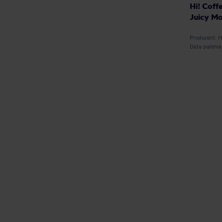
Hi! Coff
Juicy Mo
Producent: 
Data paleni