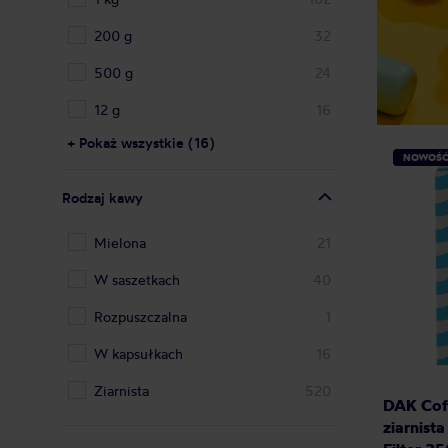
200 g
32
500 g
24
12 g
16
+ Pokaż wszystkie (16)
NOWOŚ
Rodzaj kawy
Mielona
21
W saszetkach
40
Rozpuszczalna
1
W kapsułkach
16
Ziarnista
520
DAK Cof
ziarnist