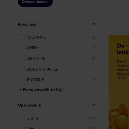
Owoce leśne
Producent
19GRAMS
8
ANDY
3
ARCAFFE
12
AUDUN COFFEE
10
BAGDRIP
4
+ Pokaż wszystkie (62)
Opakowanie
250 g
304
1 kg
102