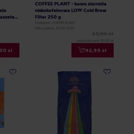
COFFEE PLANT - kawa ziarnista
nia
niskokofeinowa LOW Cold Brew
aszetek
Filter 250 g
Producent: COFFEE PLANT
Data palenia: 25.05.2026
53,00 zł
Najniższa cena: 53,00 zł
00 zł
42,99 zł