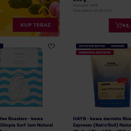
Producent: HAYB
Data palenia: 20.04.2026
43,
Ć
OSTATNIE SZTUKI
NOWOŚĆ
DARMOWA DOSTAWA
fee Roasters - kawa
HAYB - kawa ziarnista Blu
a Etiopia Surf Jam Natural
Espresso (Rak'n'Roll) Natur