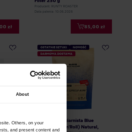
Filter 250 g
Producent: RUNTY ROASTER
Data palenia: 10.06.2026
00 zł
85,00 zł
OSTATNIE SZTUKI
NOWOŚĆ
DARMOWA DOSTAWA
About
 250 g +
HAYB - kawa ziarnista Blue
site. Others, on your
Guatemala
Espresso (Rak'n'Roll) Natural,
ests, and present content and