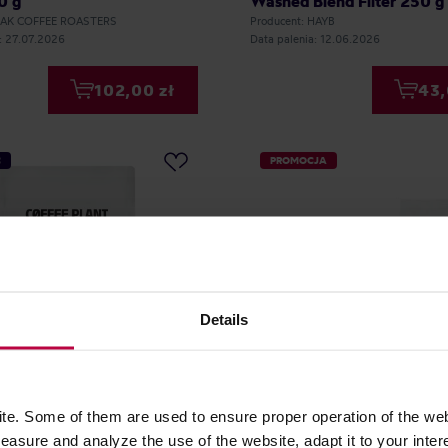
0 g
Washed Blend Filter 250 g
 DAK COFFEE ROASTERS
Producent: HAYB
: 27.07.2026
Data palenia: 12.06.2026
102,00 zł
43,
Ć
PROMOCJA
Details
PLANT - kawa ziarnista
Zestaw kaw Arcaffe Roma
e. Some of them are used to ensure proper operation of the web
a Gaitania Summer
Le Piantagioni del Caffe 
asure and analyze the use of the website, adapt it to your inter