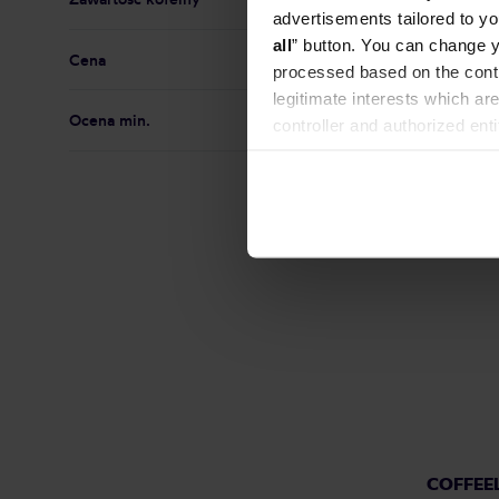
Everywhe
advertisements tailored to yo
Producent: 
all
” button. You can change y
Data paleni
Cena
processed based on the contr
legitimate interests which are
Ocena min.
controller and authorized ent
can be found in the
Privacy P
ROYAL B
COFFEEL