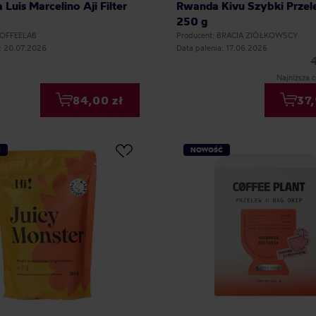
Luis Marcelino Aji Filter
Rwanda Kivu Szybki Przele
250 g
COFFEELAB
Producent: BRACIA ZIÓŁKOWSCY
a: 20.07.2026
Data palenia: 17.06.2026
Najniższa c
84,00 zł
37,
Ć
NOWOŚĆ