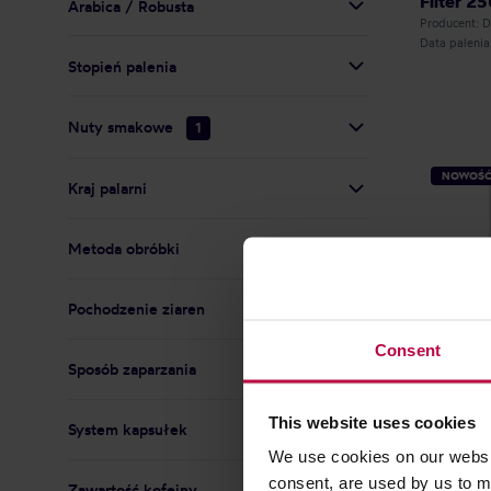
Filter 25
Arabica / Robusta
Producent:
Data palenia
Stopień palenia
Nuty smakowe
1
NOWOŚ
Kraj palarni
Metoda obróbki
Pochodzenie ziaren
Consent
Sposób zaparzania
This website uses cookies
System kapsułek
COFFEE 
We use cookies on our websit
Kolumbi
consent, are used by us to me
Zawartość kofeiny