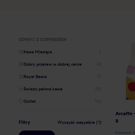
ODKRYJ Z COFFEEDESK
Kawa Miesiąca
3
Dobry przelew w dobrej cenie
42
Royal Beans
17
Świeżo palona kawa
201
Outlet
102
Arcaffe 
g
Filtry
Wyczyść wszystkie
(
1
)
Producent: 