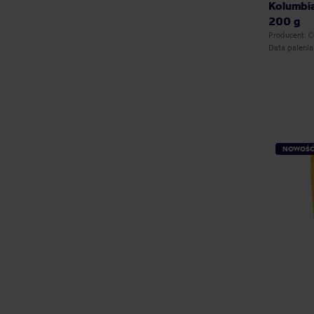
Kolumbia 
200 g
Producent: 
Data paleni
NOWOŚ