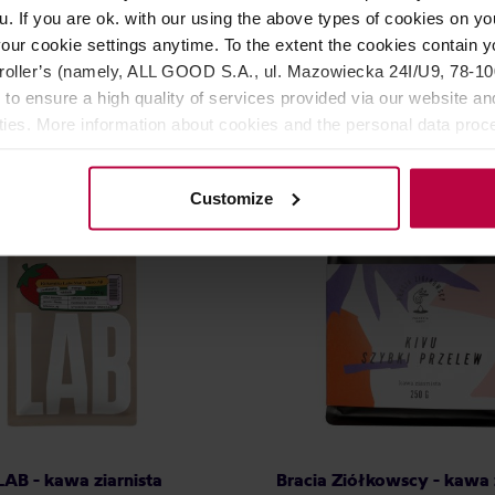
re Natural Filter 250 g
Espresso 250 g
u. If you are ok. with our using the above types of cookies on you
COFFEE PLANT
Producent: ARCAFFE
our cookie settings anytime. To the extent the cookies contain y
a: 22.07.2026
1
oller’s (namely, ALL GOOD S.A., ul. Mazowiecka 24I/U9, 78-100 
Najniższa c
 to ensure a high quality of services provided via our website and
ities. More information about cookies and the personal data proce
65,00 zł
71,
olicy.
Customize
EANS
AB - kawa ziarnista
Bracia Ziółkowscy - kawa 