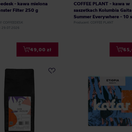
eedesk - kawa mielona
COFFEE PLANT - kawa w
nster Filter 250 g
saszetkach Kolumbia Gaita
Summer Everywhere - 10 s
11 g
HI! COFFEEDESK
Producent: COFFEE PLANT
a: 29.07.2026
49,00 zł
65,