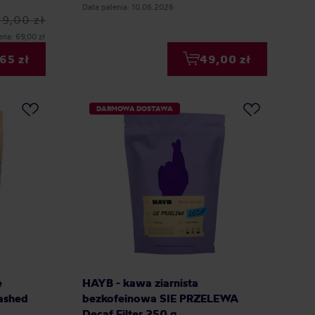
Data palenia: 10.06.2026
69,00 zł
ena: 69,00 zł
65 zł
49,00 zł
DARMOWA DOSTAWA
e
HAYB - kawa ziarnista
ashed
bezkofeinowa SIE PRZELEWA
Decaf Filter 250 g