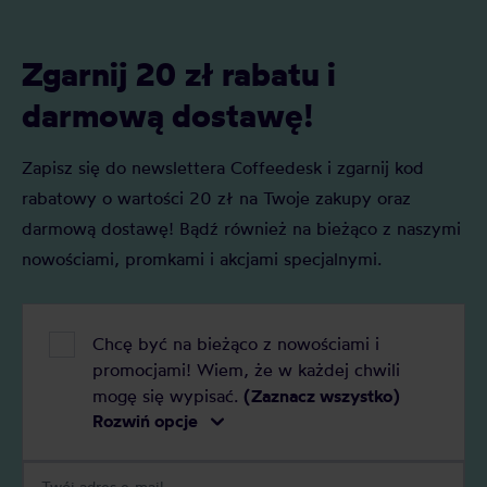
na tle innych wyglądem, procesem
herbata, jak 
powstawania, parzenia i znaczeniem w
naszej uwagi
kulturze japońskiej.
Zgarnij 20 zł rabatu i
darmową dostawę!
Zapisz się do newslettera Coffeedesk i zgarnij kod
rabatowy o wartości 20 zł na Twoje zakupy oraz
darmową dostawę! Bądź również na bieżąco z naszymi
nowościami, promkami i akcjami specjalnymi.
Chcę być na bieżąco z nowościami i
promocjami! Wiem, że w każdej chwili
mogę się wypisać.
(Zaznacz wszystko)
Rozwiń opcje