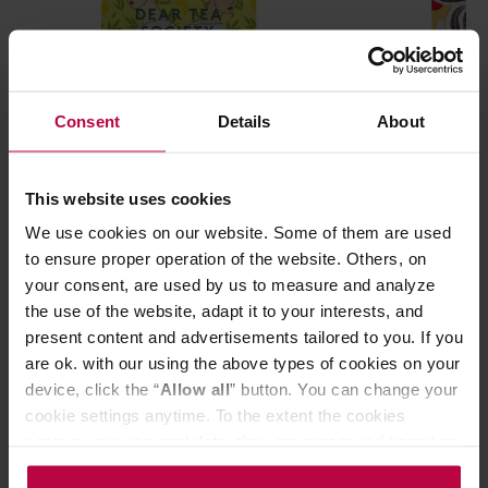
Consent
Details
About
Dear Tea Society - herbata biała
Moya Matcha - 
This website uses cookies
sypana Witty Lemons EKO 80 g
saszetkach Hoji
We use cookies on our website. Some of them are used
to ensure proper operation of the website. Others, on
your consent, are used by us to measure and analyze
the use of the website, adapt it to your interests, and
40,00 zł
present content and advertisements tailored to you. If you
are ok. with our using the above types of cookies on your
device, click the “
Allow all
” button. You can change your
cookie settings anytime. To the extent the cookies
contain your personal data, they are processed based on
Do poczytania przy kawie:
the controller’s (namely, ALL GOOD S.A., ul.