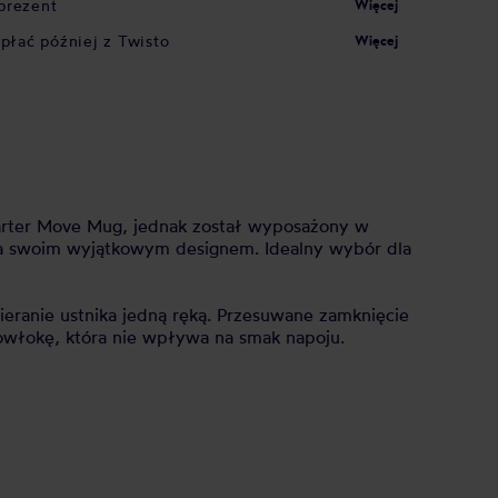
prezent
Więcej
apłać później z Twisto
Więcej
Carter Move Mug, jednak został wyposażony w
a swoim wyjątkowym designem. Idealny wybór dla
eranie ustnika jedną ręką. Przesuwane zamknięcie
powłokę, która nie wpływa na smak napoju.