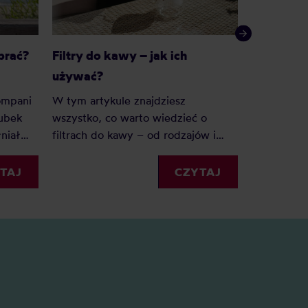
brać?
Filtry do kawy – jak ich
Jak wycz
używać?
termiczn
kompani
W tym artykule znajdziesz
Kawa zosta
kubek
wszystko, co warto wiedzieć o
termicznych
niał
filtrach do kawy – od rodzajów i
niestety u
?
rozmiarów, po praktyczne
wyczyścić 
ik po
wskazówki, jak z nich korzystać.
TAJ
CZYTAJ