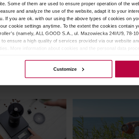
e. Some of them are used to ensure proper operation of the web
asure and analyze the use of the website, adapt it to your inter
- kubek termiczny Carter
Fellow - kubek termiczny Ca
u. If you are ok. with our using the above types of cookies on you
ug 473 ml koralowy
Move Mug 473 ml kobalt
our cookie settings anytime. To the extent the cookies contain y
oller’s (namely, ALL GOOD S.A., ul. Mazowiecka 24I/U9, 78-100 
 to ensure a high quality of services provided via our website and
ities. More information about cookies and the personal data proce
olicy.
179,99 zł
179,
Customize