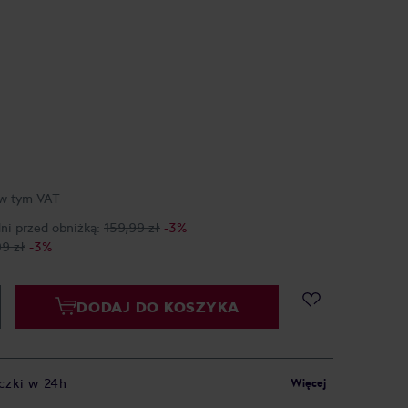
w tym VAT
dni przed obniżką:
159,99 zł
-3%
99 zł
-3%
DODAJ DO KOSZYKA
czki w 24h
Więcej