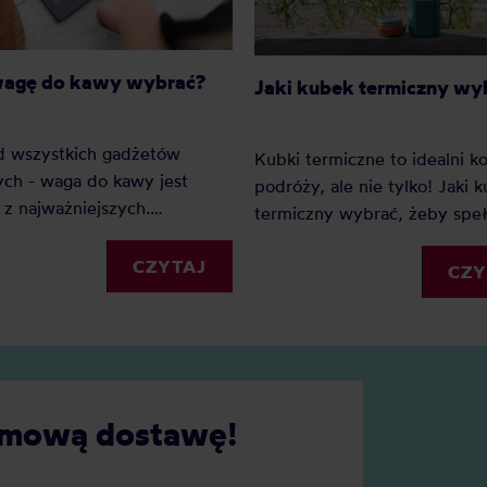
wagę do kawy wybrać?
Jaki kubek termiczny wy
d wszystkich gadżetów
Kubki termiczne to idealni 
ch - waga do kawy jest
podróży, ale nie tylko! Jaki 
z najważniejszych.
termiczny wybrać, żeby speł
go? Ponieważ dzięki wadze
wszystkie Twoje oczekiwania
my precyzję i powtarzalność.
CZYTAJ
Sprawdź nasz mini-przewodn
CZY
ednak wagę do kawy wybrać?
kubkach termicznych.
cie naszych faworytów!
darmową dostawę!