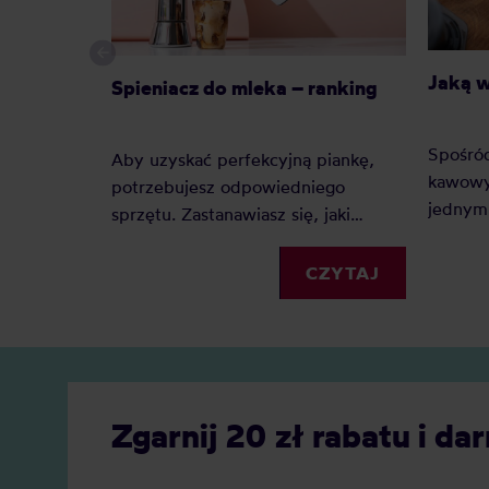
Jaką 
Spieniacz do mleka – ranking
Spośró
Aby uzyskać perfekcyjną piankę,
kawowy
potrzebujesz odpowiedniego
jednym 
sprzętu. Zastanawiasz się, jaki
Dlacze
spieniacz do mleka kupić?
zyskuje
Elektryczny, ręczny, a może
CZYTAJ
Jaką j
indukcyjny? Oto nasz szczegółowy
Zobacz
ranking, który pomoże Ci podjąć
decyzję.
Zgarnij 20 zł rabatu i 