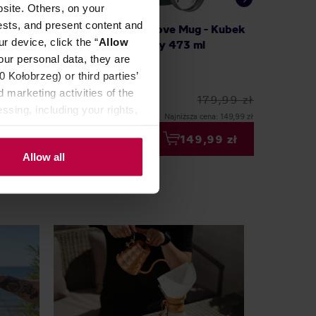
site. Others, on your
ests, and present content and
rter
Fellow - Carter Move Mug - Kubek
Fellow 
r device, click the “
Allow
termiczny - Zielony 473 ml
termic
our personal data, they are
ml
Kołobrzeg) or third parties’
 marketing activities of the
179,99 zł
ssing, including your rights,
Najniższa cena: 149,99 zł
99 zł
149,99 zł
Allow all