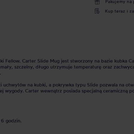
Pakujemy na 
Kup teraz i z
i Fellow. Carter Slide Mug jest stworzony na bazie kubka 
mały, szczelny, długo utrzymuje temperaturę oraz zachwyc
.
i uchwytów na kubki, a pokrywka typu Slide pozwala na otwi
kszej wygody. Carter wewnątrz posiada specjalną ceramiczną 
 6 godzin.