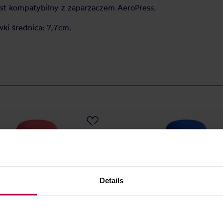
est kompatybilny z zaparzaczem AeroPress.
ki średnica: 7,7cm.
Details