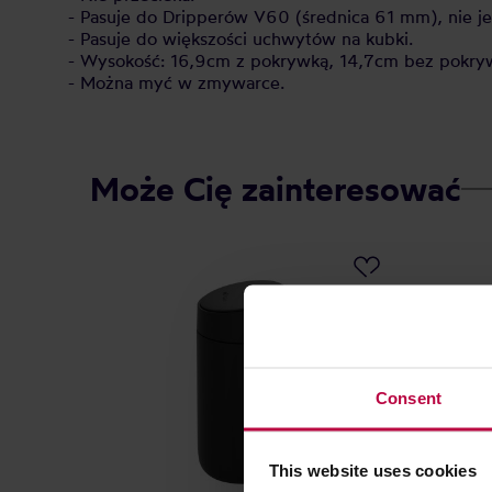
- Pasuje do Dripperów V60 (średnica 61 mm), nie j
- Pasuje do większości uchwytów na kubki.
- Wysokość: 16,9cm z pokrywką, 14,7cm bez pokryw
- Można myć w zmywarce.
Może Cię zainteresować
Consent
This website uses cookies