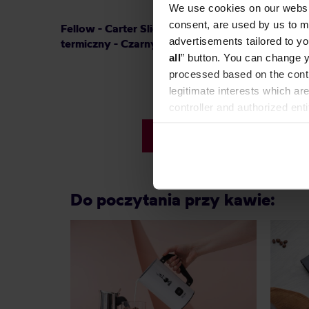
We use cookies on our websit
consent, are used by us to me
Fellow - Carter Slide Mug - Kubek
Fellow 
advertisements tailored to yo
termiczny - Czarny 355 ml
Move M
all
” button. You can change y
processed based on the contr
legitimate interests which are
159,99 zł
controller and authorized ent
Najniższa cena: 134,99 zł
can be found in the
Privacy P
134,99 zł
Do poczytania przy kawie: