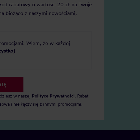
j kod rabatowy o wartości 20 zł na Twoje
a bieżąco z naszymi nowościami,
promocjami! Wiem, że w każdej
zystko)
SIĘ
jdziesz w naszej
Polityce Prywatności
. Rabat
zowa i nie łączy się z innymi promocjami.