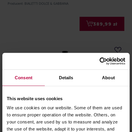
Producent: BIALETTI DOLCE & GABBANA
389,99 zł
Consent
Details
About
This website uses cookies
We use cookies on our website. Some of them are used
Bialetti Moka Express 6tz
to ensure proper operation of the website. Others, on
your consent, are used by us to measure and analyze
the use of the website, adapt it to your interests, and