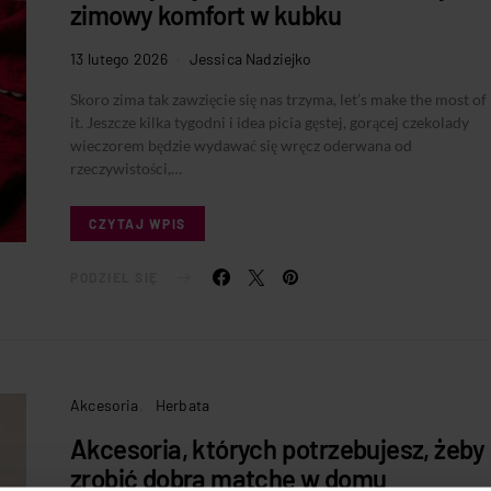
zimowy komfort w kubku
13 lutego 2026
Jessica Nadziejko
Skoro zima tak zawzięcie się nas trzyma, let’s make the most of
it. Jeszcze kilka tygodni i idea picia gęstej, gorącej czekolady
wieczorem będzie wydawać się wręcz oderwana od
rzeczywistości,…
CZYTAJ WPIS
PODZIEL SIĘ
Akcesoria
Herbata
Akcesoria, których potrzebujesz, żeby
zrobić dobrą matchę w domu