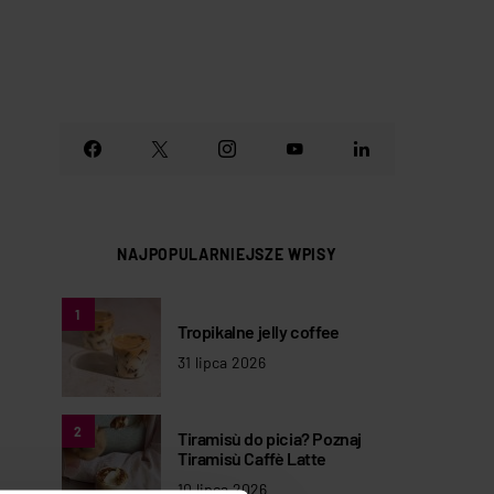
NAJPOPULARNIEJSZE WPISY
1
Tropikalne jelly coffee
31 lipca 2026
2
Tiramisù do picia? Poznaj
Tiramisù Caffè Latte
10 lipca 2026