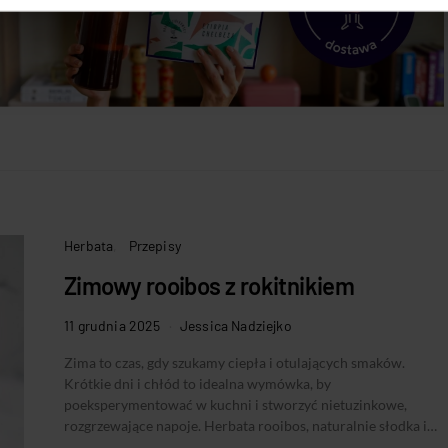
Herbata
Przepisy
Zimowy rooibos z rokitnikiem
11 grudnia 2025
Jessica Nadziejko
Zima to czas, gdy szukamy ciepła i otulających smaków.
Krótkie dni i chłód to idealna wymówka, by
poeksperymentować w kuchni i stworzyć nietuzinkowe,
rozgrzewające napoje. Herbata rooibos, naturalnie słodka i…