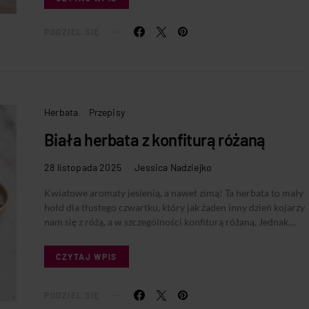
PODZIEL SIĘ
Herbata
Przepisy
Biała herbata z konfiturą różaną
28 listopada 2025
Jessica Nadziejko
Kwiatowe aromaty jesienią, a nawet zimą! Ta herbata to mały
hołd dla tłustego czwartku, który jak żaden inny dzień kojarzy
nam się z różą, a w szczególności konfiturą różaną. Jednak…
CZYTAJ WPIS
PODZIEL SIĘ