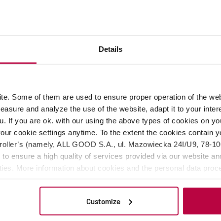
8 stycznia 2026
Aga Bukowska
Jeśli jednym z twoich postanowień na 2026 jest wydawać
mniej na matchę na mieście, albo jeśli marzysz o japońskiej
Details
ceremonii w swoim domu, to ten artykuł jest właśnie dla
Ciebie.…
CZYTAJ WPIS
e. Some of them are used to ensure proper operation of the web
asure and analyze the use of the website, adapt it to your inter
PODZIEL SIĘ
u. If you are ok. with our using the above types of cookies on you
our cookie settings anytime. To the extent the cookies contain y
oller’s (namely, ALL GOOD S.A., ul. Mazowiecka 24I/U9, 78-100 
 to ensure a high quality of services provided via our website and
ities. More information about cookies and the personal data proce
olicy.
Customize