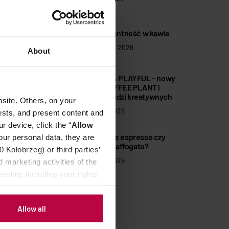
3
Transparentność w kawie
16 czerwca 2026
About
JOYFUL & PLAYFUL – nowy
4
sezon COFFEE PLANT i
historie ludzi kreatywnych
site. Others, on your
27 maja 2026
ests, and present content and
r device, click the “
Allow
5
Lemonade espresso czy
our personal data, they are
pistachio affogato?
Kołobrzeg) or third parties’
27 maja 2026
 marketing activities of the
ssing, including your rights,
Allow all