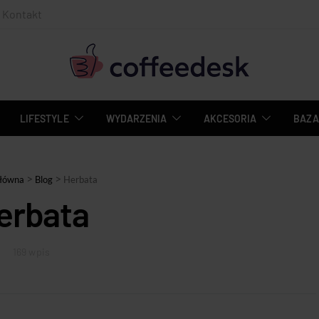
Kontakt
LIFESTYLE
WYDARZENIA
AKCESORIA
BAZA
>
>
główna
Blog
Herbata
erbata
169 wpis