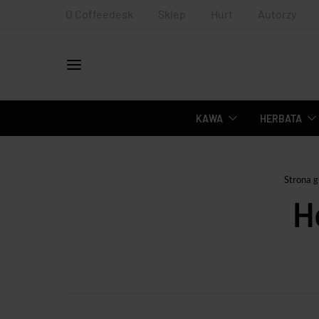
O Coffeedesk
Sklep
Hurt
Autorzy
KAWA
HERBATA
Strona 
H