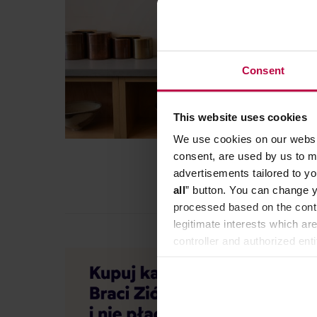
Consent
This website uses cookies
We use cookies on our websit
consent, are used by us to me
advertisements tailored to yo
all
” button. You can change y
processed based on the contr
legitimate interests which are
controller and authorized ent
can be found in the
Privacy P