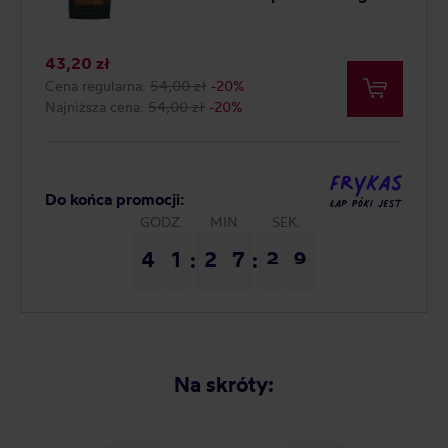
Najniższa cena: 54,00 zł
43,20 zł
Cena regularna:
54,00 zł
-20%
Najniższa cena:
54,00 zł
-20%
Do końca promocji:
GODZ.
MIN
SEK.
4
4
1
1
2
2
7
7
2
2
9
9
:
:
Na skróty: