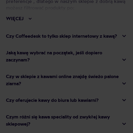
preferencje , dlatego w naszym sklepie z dobrą kawą
możesz filtrować produkty po:
WIĘCEJ
kraju pochodzenia,
metodzie obróbki (washed, natural, honey,
anaerobic),
Czy Coffeedesk to tylko sklep internetowy z kawą?
stopniu palenia,
metodzie parzenia.
Jaką kawę wybrać na początek, jeśli dopiero
Coffeedesk to więcej niż sklep z kawą. To miejsce, w
zaczynam?
którym możesz
świadomie wybrać ziarna pod swój
sprzęt, gust i budżet
. A jeśli nie masz pewności –
podpowiadamy wprost, więc pytaj śmiało!
Czy w sklepie z kawami online znajdę świeżo palone
ziarna?
Sklep internetowy z kawą
Czy oferujecie kawy do biura lub kawiarni?
speciality dla tych, którzy
Czym różni się kawa speciality od zwykłej kawy
chcą pić lepiej – zobacz
sklepowej?