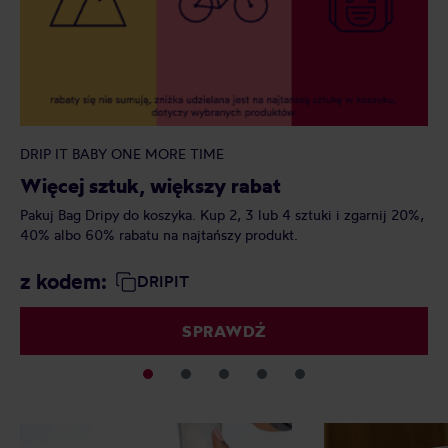
DRIP IT BABY ONE MORE TIME
SE
Więcej sztuk, większy rabat
Na
Pakuj Bag Dripy do koszyka. Kup 2, 3 lub 4 sztuki i zgarnij 20%,
Zła
40% albo 60% rabatu na najtańszy produkt.
w 
z kodem:
DRIPIT
SPRAWDŹ