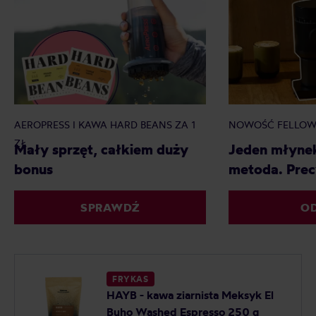
AEROPRESS I KAWA HARD BEANS ZA 1
NOWOŚĆ FELLOW
ZŁ
Mały sprzęt, całkiem duży
Jeden młyne
bonus
metoda. Prec
SPRAWDŹ
O
FRYKAS
HAYB - kawa ziarnista Meksyk El
Buho Washed Espresso 250 g