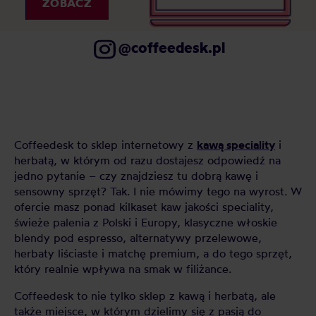
ZOBACZ
@coffeedesk.pl
Coffeedesk to sklep internetowy z
kawą speciality
i
herbatą, w którym od razu dostajesz odpowiedź na
jedno pytanie – czy znajdziesz tu dobrą kawę i
sensowny sprzęt? Tak. I nie mówimy tego na wyrost. W
ofercie masz ponad kilkaset kaw jakości speciality,
świeże palenia z Polski i Europy, klasyczne włoskie
blendy pod espresso, alternatywy przelewowe,
herbaty liściaste i matchę premium, a do tego sprzęt,
który realnie wpływa na smak w filiżance.
Coffeedesk to nie tylko sklep z kawą i herbatą, ale
także miejsce, w którym dzielimy się z pasją do