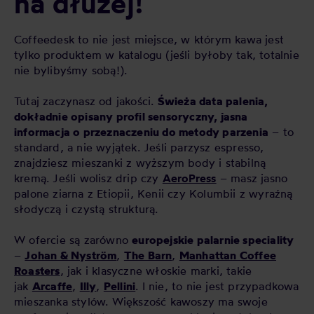
na dłużej!
Coffeedesk to nie jest miejsce, w którym kawa jest
tylko produktem w katalogu (jeśli byłoby tak, totalnie
nie bylibyśmy sobą!).
Tutaj zaczynasz od jakości.
Świeża data palenia,
dokładnie opisany profil sensoryczny, jasna
informacja o przeznaczeniu do metody parzenia
– to
standard, a nie wyjątek. Jeśli parzysz espresso,
znajdziesz mieszanki z wyższym body i stabilną
kremą. Jeśli wolisz drip czy
AeroPress
– masz jasno
palone ziarna z Etiopii, Kenii czy Kolumbii z wyraźną
słodyczą i czystą strukturą.
W ofercie są zarówno
europejskie palarnie speciality
–
Johan & Nyström
,
The Barn
,
Manhattan Coffee
Roasters
, jak i klasyczne włoskie marki, takie
jak
Arcaffe
,
Illy
,
Pellini
. I nie, to nie jest przypadkowa
mieszanka stylów. Większość kawoszy ma swoje