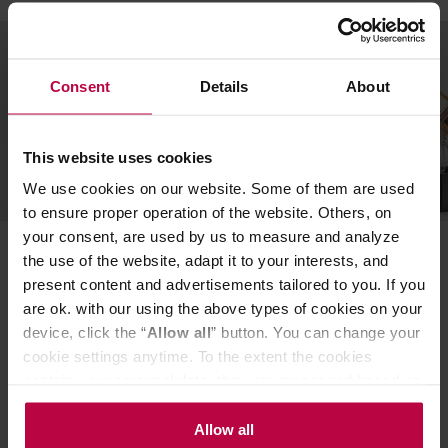
Consent
Details
About
This website uses cookies
ODKRYJ
We use cookies on our website. Some of them are used
to ensure proper operation of the website. Others, on
your consent, are used by us to measure and analyze
Świeżo palone kawy
the use of the website, adapt it to your interests, and
present content and advertisements tailored to you. If you
are ok. with our using the above types of cookies on your
device, click the “
Allow all
” button. You can change your
cookie settings anytime. To the extent the cookies
contain your personal data, they are processed based on
the controller’s (namely, ALL GOOD S.A., ul.
Mazowiecka 24I/U9, 78-100 Kołobrzeg) or third parties’
Allow all