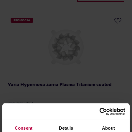
PROMOCJA
Varia Hypernova żarna Plasma Titanium coated
Producent: VARIA
399,00 zł
Najniższa cena: 449,00 zł
Consent
Details
About
272,99 zł