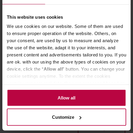
This website uses cookies
DARMOWA DOSTAWA
We use cookies on our website. Some of them are used
to ensure proper operation of the website. Others, on
your consent, are used by us to measure and analyze
the use of the website, adapt it to your interests, and
present content and advertisements tailored to you. If you
are ok. with our using the above types of cookies on your
device, click the “
Allow all
” button. You can change your
cookie settings anytime. To the extent the cookies
contain your personal data, they are processed based on
Varia VS3 młynek automatyczny biały
the controller’s (namely, ALL GOOD S.A., ul.
Mazowiecka 24I/U9, 78-100 Kołobrzeg) or third parties’
Allow all
legitimate interests which are to ensure a high quality of
Producent: VARIA
services provided via our website and marketing
Customize
activities of the controller and authorized entities. More
information about cookies and the personal data
1499,00 zł