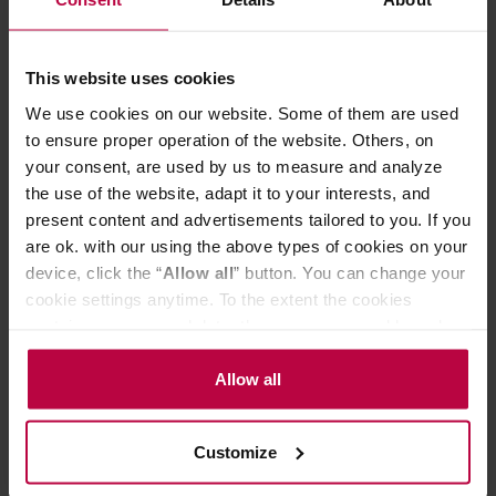
This website uses cookies
Izzo - kawa ziarnista Gold 100% Arabica puszka 1 kg
We use cookies on our website. Some of them are used
to ensure proper operation of the website. Others, on
Producent: IZZO
your consent, are used by us to measure and analyze
the use of the website, adapt it to your interests, and
122,00 zł
present content and advertisements tailored to you. If you
Najniższa cena: 104,99 zł
are ok. with our using the above types of cookies on your
119,99 zł
device, click the “
Allow all
” button. You can change your
cookie settings anytime. To the extent the cookies
contain your personal data, they are processed based on
the controller’s (namely, ALL GOOD S.A., ul.
Mazowiecka 24I/U9, 78-100 Kołobrzeg) or third parties’
Allow all
legitimate interests which are to ensure a high quality of
services provided via our website and marketing
Customize
activities of the controller and authorized entities. More
information about cookies and the personal data