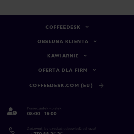
COFFEEDESK
OBSŁUGA KLIENTA
KAWIARNIE
OFERTA DLA FIRM
COFFEEDESK.COM (EU)
Poniedziałek - piątek
08:00 - 16:00
Zadzwoń, by uzyskać odpowiedź od razu!
730 88 25 25