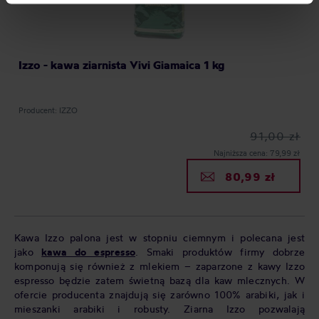
processing, including your rights, can be found in the
Privacy Policy.
Izzo - kawa ziarnista Vivi Giamaica 1 kg
Producent: IZZO
91,00 zł
Najniższa cena: 79,99 zł
80,99 zł
Kawa Izzo palona jest w stopniu ciemnym i polecana jest
jako
kawa do espresso
. Smaki produktów firmy dobrze
komponują się również z mlekiem – zaparzone z kawy Izzo
espresso będzie zatem świetną bazą dla kaw mlecznych. W
ofercie producenta znajdują się zarówno 100% arabiki, jak i
mieszanki arabiki i robusty. Ziarna Izzo pozwalają