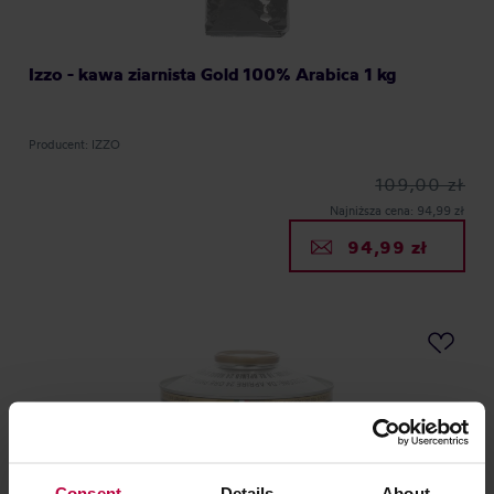
Izzo - kawa ziarnista Gold 100% Arabica 1 kg
Producent: IZZO
109,00 zł
Najniższa cena: 94,99 zł
94,99 zł
Consent
Details
About