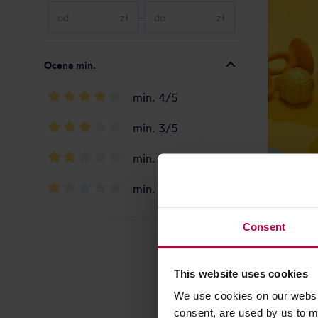
zł
–
zł
Ocena min.
min. 4/5
min. 3/5
min. 2/5
min. 1/5
Consent
This website uses cookies
We use cookies on our websit
consent, are used by us to me