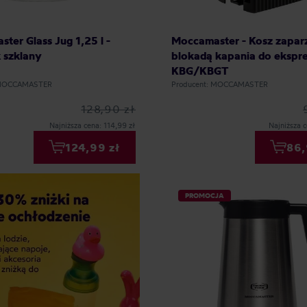
ter Glass Jug 1,25 l -
Moccamaster - Kosz zapar
 szklany
blokadą kapania do ekspr
KBG/KBGT
 MOCCAMASTER
Producent: MOCCAMASTER
128,90 zł
Najniższa cena: 114,99 zł
Najniższa c
124,99 zł
86,
PROMOCJA