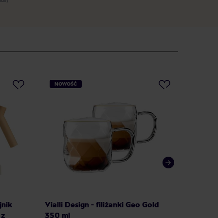
NOWOŚĆ
NOWO
jnik
Vialli Design - filiżanki Geo Gold
Vialli D
 z
350 ml
Geo Go