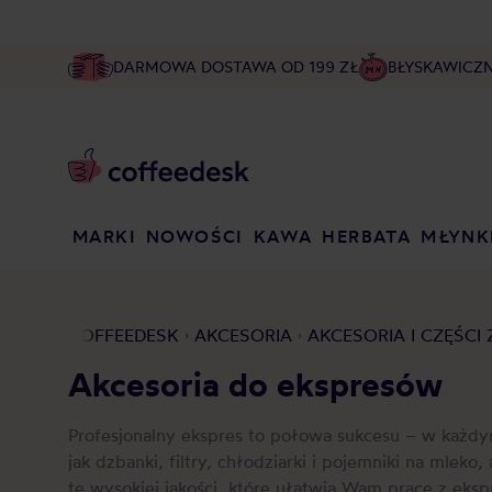
DARMOWA DOSTAWA OD 199 ZŁ
BŁYSKAWICZ
MARKI
NOWOŚCI
KAWA
HERBATA
MŁYNK
COFFEEDESK
AKCESORIA
AKCESORIA I CZĘŚCI
Akcesoria do ekspresów
Profesjonalny ekspres to połowa sukcesu – w każdym
jak dzbanki, filtry, chłodziarki i pojemniki na mlek
te wysokiej jakości, które ułatwią Wam pracę z eksp