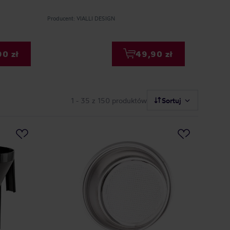
Producent: VIALLI DESIGN
Producent:
0 zł
49,90 zł
1 - 35
z 150 produktów
Sortuj