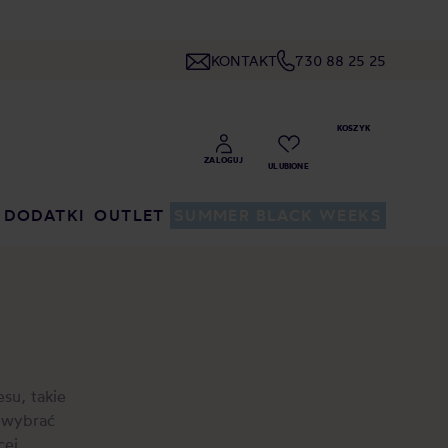
KONTAKT
730 88 25 25
DODATKI
OUTLET
SUMMER BLACK WEEKS
su, takie
o wybrać
cej