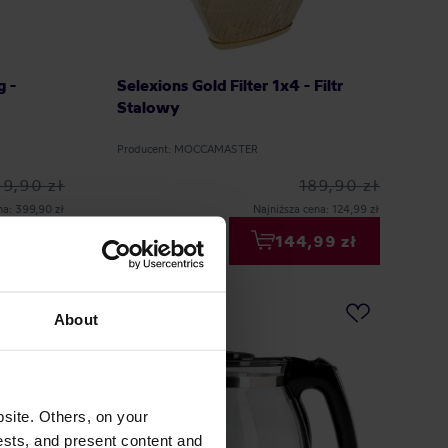
g -
Selexions Gold Filter 1x4 - Filtr
Stalowy
Producent: MOCCAMASTER
9,90 zł
189,90 zł
na: 399,90 zł
Najniższa cena: 124,99 zł
99 zł
144,99 zł
About
site. Others, on your
ests, and present content and