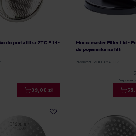
tko do portafiltra 2TC E 14-
Moccamaster Filter Lid - 
do pojemnika na filtr
IMS
Producent: MOCCAMASTER
Najniższa c
89,00 zł
53,