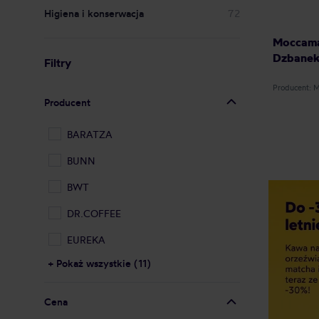
Higiena i konserwacja
72
Moccamas
Dzbanek
Filtry
Producent:
Producent
BARATZA
BUNN
BWT
DR.COFFEE
EUREKA
+ Pokaż wszystkie (11)
Cena