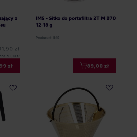
zający z
IMS - Sitko do portafiltra 2T M B70
esu
12-18 g
Producent: IMS
91,90 zł
ena: 91,90 zł
99 zł
89,00 zł