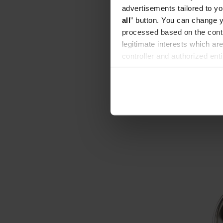
advertisements tailored to yo
all
” button. You can change y
processed based on the contr
legitimate interests which are
IMS - Si
controller and authorized ent
22 g
can be found in the
Privacy P
Producent: 