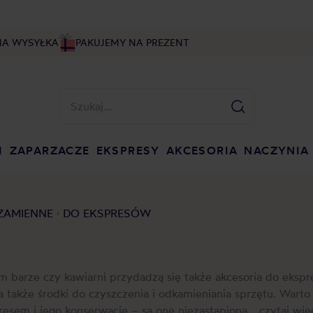
NA WYSYŁKA
PAKUJEMY NA PREZENT
I
ZAPARZACZE
EKSPRESY
AKCESORIA
NACZYNIA
 ZAMIENNE
DO EKSPRESÓW
 barze czy kawiarni przydadzą się także akcesoria do ekspre
o, a także środki do czyszczenia i odkamieniania sprzętu. Wart
resem i jego konserwację – są one niezastąpioną...
czytaj wię