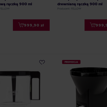
wą rączką 900 ml
drewnianą rączką 900 ml
 FELLOW
Producent: FELLOW
999,90 zł
999,9
PROMOCJA