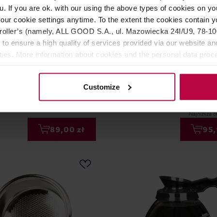
u. If you are ok. with our using the above types of cookies on you
our cookie settings anytime. To the extent the cookies contain y
oller’s (namely, ALL GOOD S.A., ul. Mazowiecka 24I/U9, 78-100 
 to ensure a high quality of services provided via our website and
tko do portafiltra 2TC E 18-
Moccamaster 9-hole Outle
ities. More information about cookies and the personal data proce
Głowica prysznica
olicy.
IMS
Producent: MOCCAMASTER
Customize
Najniższa c
89,00 zł
95,