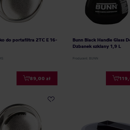
tko do portafiltra 2TC E 16-
Bunn Black Handle Glass D
Dzbanek szklany 1,9 L
IMS
Producent: BUNN
89,00 zł
119,