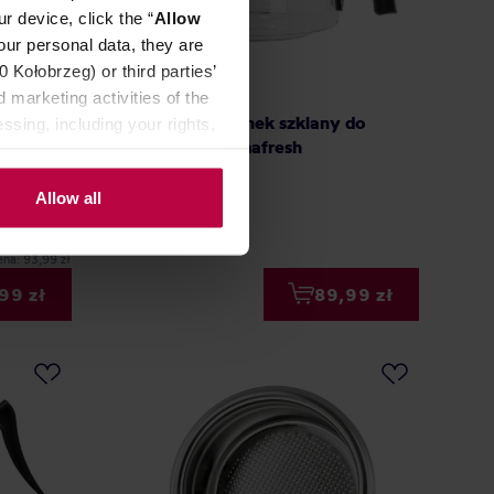
r device, click the “
Allow
our personal data, they are
Kołobrzeg) or third parties’
 marketing activities of the
tpipe -
Melitta - Dzbanek szklany do
ssing, including your rights,
ekspresu Aromafresh
Producent: MELITTA
Allow all
99,90 zł
ena: 93,99 zł
99 zł
89,99 zł