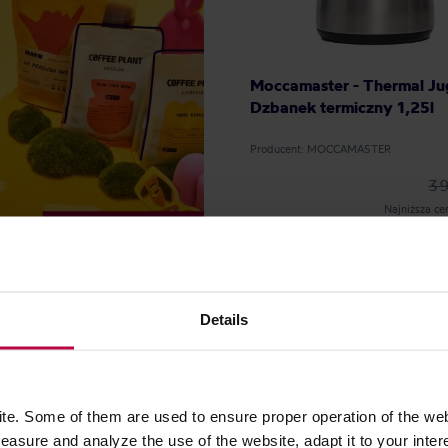
Moccamaster - Thermal Ju
Dzbanek termiczny 1,25l
Producent: MOCCAMASTER
39
Najniższa ce
384,
Details
e. Some of them are used to ensure proper operation of the web
asure and analyze the use of the website, adapt it to your inter