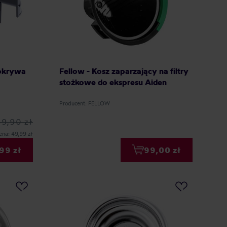
Pokrywa
Fellow - Kosz zaparzający na filtry
stożkowe do ekspresu Aiden
Producent: FELLOW
69,90 zł
ena: 49,99 zł
99 zł
99,00 zł