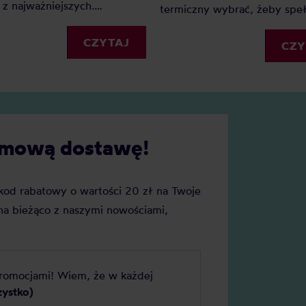
z najważniejszych.
termiczny wybrać, żeby speł
go? Ponieważ dzięki wadze
wszystkie Twoje oczekiwania
my precyzję i powtarzalność.
CZYTAJ
Sprawdź nasz mini-przewodn
CZY
ednak wagę do kawy wybrać?
kubkach termicznych.
cie naszych faworytów!
darmową dostawę!
j kod rabatowy o wartości 20 zł na Twoje
a bieżąco z naszymi nowościami,
promocjami! Wiem, że w każdej
zystko)