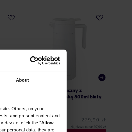
DARM
About
Hario serwer termiczny z
Bunn Se
 czarny
ceramiczną powłoką 800ml biały
Dzbanek
site. Others, on your
ests, and present content and
9,90 zł
279,90 zł
r device, click the “
Allow
a: 102,99 zł
Najniższa cena: 97,99 zł
our personal data, they are