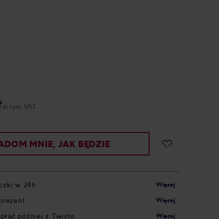
ł
w tym VAT
DOM MNIE, JAK BĘDZIE
czki w 24h
Więcej
prezent
Więcej
apłać później z Twisto
Więcej