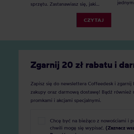
jednym 
sprzętu. Zastanawiasz się, jaki
Dlacze
spieniacz do mleka kupić?
zyskuje
Elektryczny, ręczny, a może
CZYTAJ
Jaką j
indukcyjny? Oto nasz szczegółowy
Zobacz
ranking, który pomoże Ci podjąć
decyzję.
Zgarnij 20 zł rabatu i 
Zapisz się do newslettera Coffeedesk i zgarni
zakupy oraz darmową dostawę! Bądź również n
promkami i akcjami specjalnymi.
Chcę być na bieżąco z nowościami i 
chwili mogę się wypisać.
(Zaznacz ws