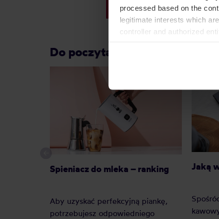
88,99 zł
processed based on the contr
legitimate interests which are
controller and authorized ent
can be found in the
Privacy P
Do poczytania przy kawie:
Jaką 
Spieniacz do mleka – ranking
Spośró
Aby uzyskać perfekcyjną piankę,
kawowy
potrzebujesz odpowiedniego