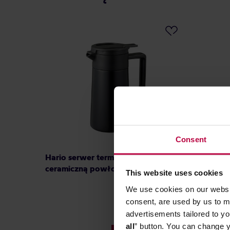
Consent
Hario serwer termiczny z
Hario s
ceramiczną powłoką 600ml czarny
ceramic
This website uses cookies
We use cookies on our websit
consent, are used by us to me
269,90 zł
advertisements tailored to yo
Najniższa cena: 88,99 zł
all
” button. You can change y