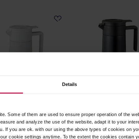
Details
erwer termiczny z
Hario serwer termiczny z
zną powłoką 600ml biały
ceramiczną powłoką 800ml
e. Some of them are used to ensure proper operation of the web
asure and analyze the use of the website, adapt it to your inter
269,90 zł
27
u. If you are ok. with our using the above types of cookies on you
Najniższa cena: 85,99 zł
Najniższa cen
our cookie settings anytime. To the extent the cookies contain y