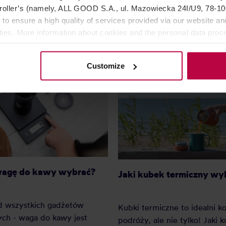
85,99 zł
174,
oller’s (namely, ALL GOOD S.A., ul. Mazowiecka 24I/U9, 78-100 
 to ensure a high quality of services provided via our website and
ities. More information about cookies and the personal data proce
olicy.
Customize
wagę do kawy wybrać?
Jaki kubek termiczny wy
d wszystkich gadżetów
Kubki termiczne to idealni 
ch - waga do kawy jest
podróży, ale nie tylko! Jaki 