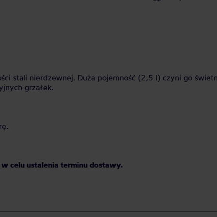
ci stali nierdzewnej. Duża pojemność (2,5 l) czyni go świ
jnych grzałek.
rę.
w celu ustalenia terminu dostawy.