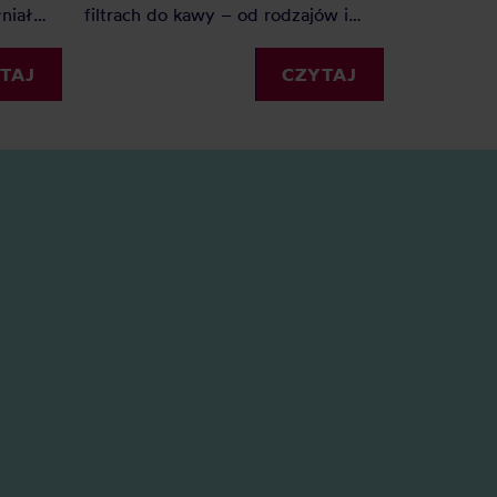
niał
filtrach do kawy – od rodzajów i
niestety u
?
rozmiarów, po praktyczne
wyczyścić 
ik po
wskazówki, jak z nich korzystać.
TAJ
CZYTAJ