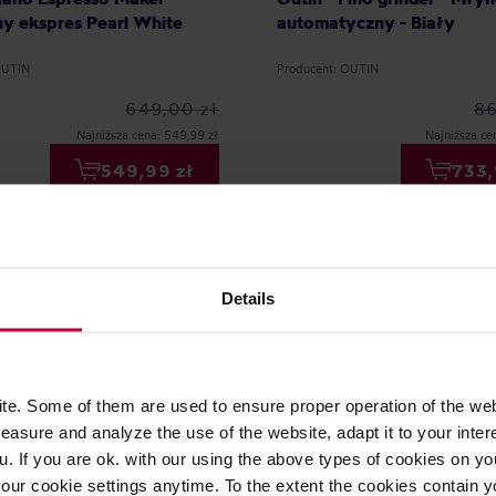
y ekspres Pearl White
automatyczny - Biały
OUTIN
Producent: OUTIN
649,00 zł
86
Najniższa cena: 549,99 zł
Najniższa ce
549,99 zł
733,
A DOSTAWA
Details
e. Some of them are used to ensure proper operation of the web
asure and analyze the use of the website, adapt it to your inter
u. If you are ok. with our using the above types of cookies on you
our cookie settings anytime. To the extent the cookies contain y