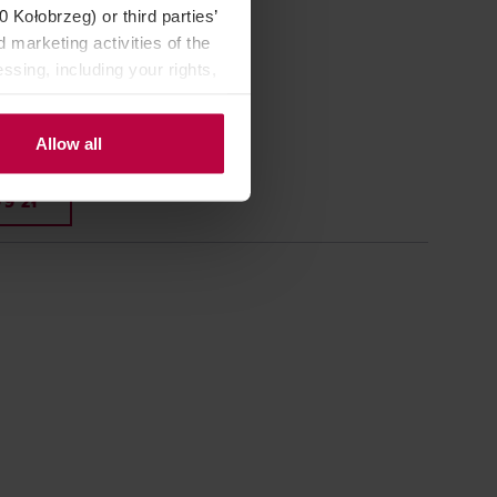
Kołobrzeg) or third parties’
o Basket
 marketing activities of the
ssing, including your rights,
89,90 zł
Allow all
na: 154,99 zł
9 zł