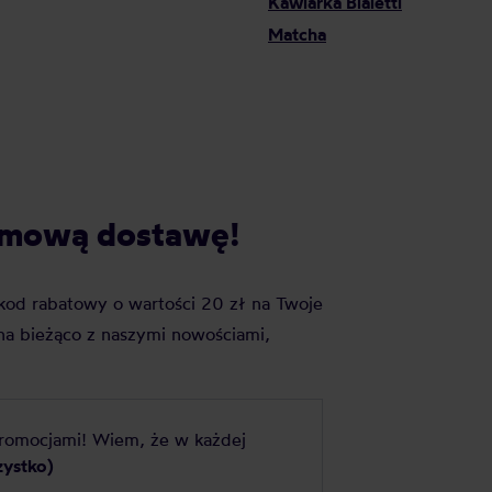
Kawiarka Bialetti
Matcha
darmową dostawę!
j kod rabatowy o wartości 20 zł na Twoje
a bieżąco z naszymi nowościami,
promocjami! Wiem, że w każdej
zystko)