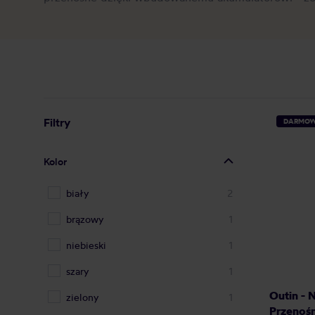
Filtry
DARMOW
Kolor
biały
2
brązowy
1
niebieski
1
szary
1
Outin - 
zielony
1
Przenośn