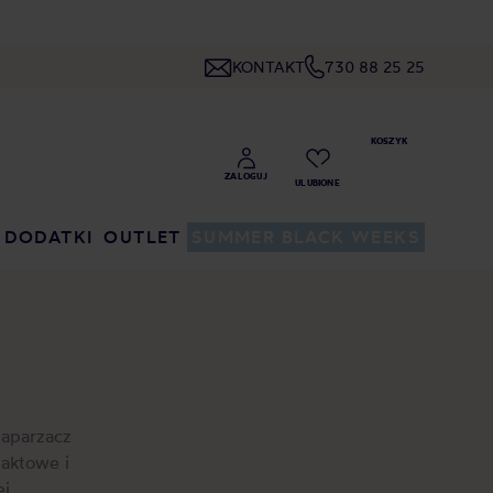
KONTAKT
730 88 25 25
DODATKI
OUTLET
SUMMER BLACK WEEKS
zaparzacz
paktowe i
ej