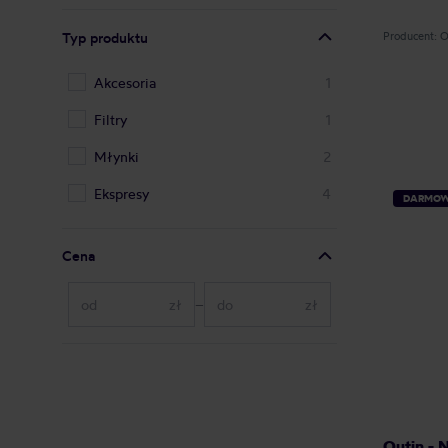
Typ produktu
Producent: 
Akcesoria
1
Filtry
1
Młynki
2
Ekspresy
4
DARMOW
Cena
zł
–
zł
Outin - 