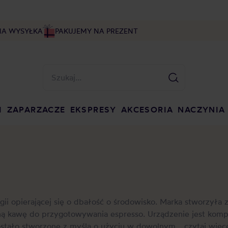
NA WYSYŁKA
PAKUJEMY NA PREZENT
I
ZAPARZACZE
EKSPRESY
AKCESORIA
NACZYNIA
ogii opierającej się o dbałość o środowisko. Marka stworzyła 
oną kawę do przygotowywania espresso. Urządzenie jest kom
stało stworzone z myślą o użyciu w dowolnym...
czytaj więc