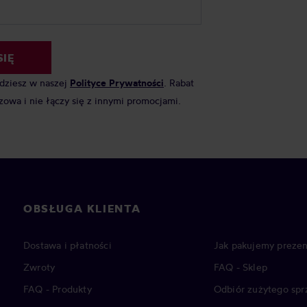
SIĘ
jdziesz w naszej
Polityce Prywatności
. Rabat
zowa i nie łączy się z innymi promocjami.
OBSŁUGA KLIENTA
Dostawa i płatności
Jak pakujemy prezen
Zwroty
FAQ - Sklep
FAQ - Produkty
Odbiór zużytego spr