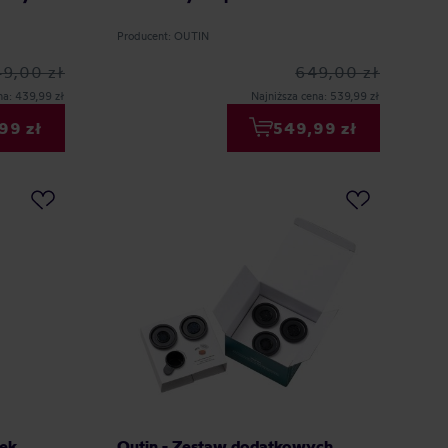
Producent: OUTIN
9,00 zł
649,00 zł
na: 439,99 zł
Najniższa cena: 539,99 zł
99 zł
549,99 zł
nek
Outin - Zestaw dodatkowych