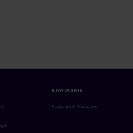
KAWIARNIE
ty
Kawiarnie w Warszawie
zętu