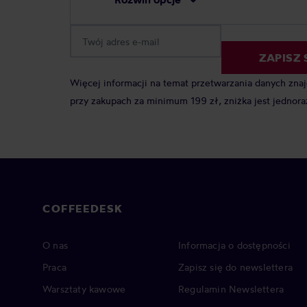
ZAPISZ 
Więcej informacji na temat przetwarzania danych zna
przy zakupach za minimum 199 zł, zniżka jest jednora
COFFEEDESK
O nas
Informacja o dostępności
Praca
Zapisz się do newslettera
Warsztaty kawowe
Regulamin Newslettera