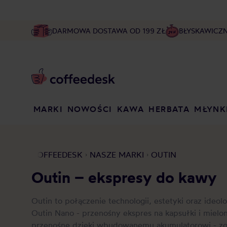
DARMOWA DOSTAWA OD 199 ZŁ
BŁYSKAWICZ
MARKI
NOWOŚCI
KAWA
HERBATA
MŁYNK
COFFEEDESK
NASZE MARKI
OUTIN
Outin – ekspresy do kawy
Outin to połączenie technologii, estetyki oraz ideol
Outin Nano - przenośny ekspres na kapsułki i miel
przenośne dzięki wbudowanemu akumulatorowi - zo