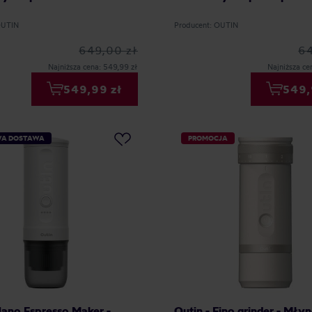
OUTIN
Producent: OUTIN
649,00 zł
64
Najniższa cena: 549,99 zł
Najniższa ce
549,99 zł
549,
A DOSTAWA
PROMOCJA
Nano Espresso Maker -
Outin - Fino grinder - Mły