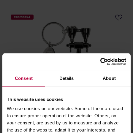
PROMOCJA
Consent
Details
About
Barista Space Brelok Młynek
This website uses cookies
Producent: BARISTA SPACE
We use cookies on our website. Some of them are used
35,00 zł
to ensure proper operation of the website. Others, on
Najniższa cena: 35,00 zł
your consent, are used by us to measure and analyze
33,99 zł
the use of the website, adapt it to your interests, and