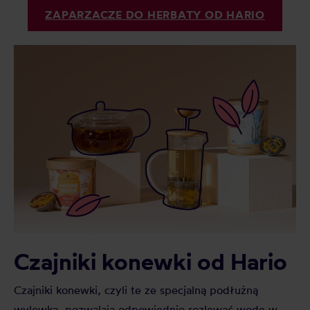
ZAPARZACZE DO HERBATY OD HARIO
Czajniki konewki od Hario
Czajniki konewki, czyli te ze specjalną podłużną
wylewką, pozwalają odpowiednio rozlewać wodę w