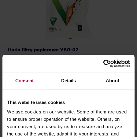
Hario filtry papierowe V60-02
Producent: HARIO
39,00 zł
Consent
Details
About
Najniższa cena: 16,99 zł
16,99 zł
This website uses cookies
We use cookies on our website. Some of them are used
to ensure proper operation of the website. Others, on
your consent, are used by us to measure and analyze
the use of the website, adapt it to your interests, and