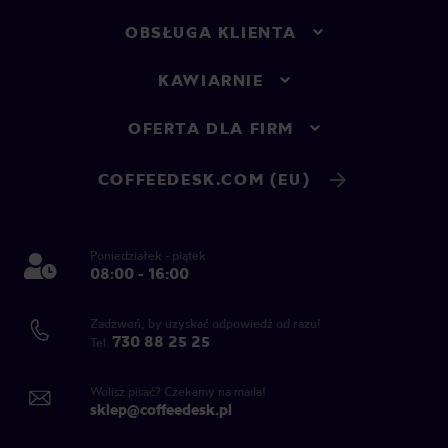
OBSŁUGA KLIENTA
KAWIARNIE
OFERTA DLA FIRM
COFFEEDESK.COM (EU)
Poniedziałek - piątek
08:00 - 16:00
Zadzwoń, by uzyskać odpowiedź od razu!
730 88 25 25
Tel.
Wolisz pisać? Czekamy na maila!
sklep@coffeedesk.pl