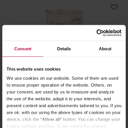
Consent
Details
About
DIG - Baton No-Bake Cornflake White Chocolate
This website uses cookies
Cookie EKO 30 g
We use cookies on our website. Some of them are used
to ensure proper operation of the website. Others, on
Producent: DIG
your consent, are used by us to measure and analyze
the use of the website, adapt it to your interests, and
present content and advertisements tailored to you. If you
12,99 zł
are ok. with our using the above types of cookies on your
device, click the “
Allow all
” button. You can change your
cookie settings anytime. To the extent the cookies