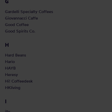
G
Gardelli Specialty Coffees
Giovannacci Caffe
Good Coffee
Good Spirits Co.
H
Hard Beans
Hario
HAYB
Heresy
Hi! Coffeedesk
HKliving
I
illy