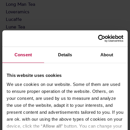
Long Man Tea
Loveramics
Lucaffe
Lune Tea
Lykke
M
Consent
Details
About
Mahlkönig
MAMAM
This website uses cookies
Manhattan Coffee Roasters
We use cookies on our website. Some of them are used
Many Mornings
to ensure proper operation of the website. Others, on
Matcha Bros
your consent, are used by us to measure and analyze
Matchasome
the use of the website, adapt it to your interests, and
Melitta
present content and advertisements tailored to you. If you
Miga Coffee
are ok. with our using the above types of cookies on your
MiiR
device, click the “
Allow all
” button. You can change your