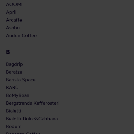
AOOMI
April
Arcaffe
Asobu
Audun Coffee
B
Bagdrip
Baratza
Barista Space
BARÚ
BeMyBean
Bergstrands Kafferosteri
Bialetti
Bialetti Dolce&Gabbana
Bodum