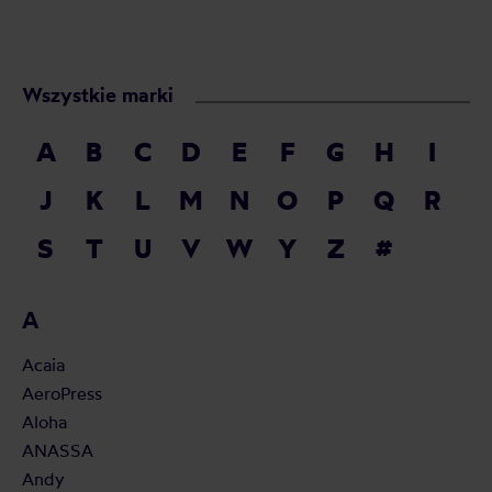
Wszystkie marki
A
B
C
D
E
F
G
H
I
J
K
L
M
N
O
P
Q
R
S
T
U
V
W
Y
Z
#
A
Acaia
AeroPress
Aloha
ANASSA
Andy