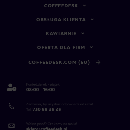
COFFEEDESK
OBSŁUGA KLIENTA
KAWIARNIE
OFERTA DLA FIRM
COFFEEDESK.COM (EU)
Poniedziałek - piątek
08:00 - 16:00
Zadzwoń, by uzyskać odpowiedź od razu!
730 88 25 25
Tel.
Wolisz pisać? Czekamy na maila!
sklep@coffeedesk.pl