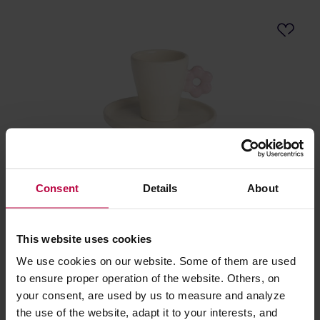
Ceramics 36 - Filiżanka i spodek Bloom fioletowy
Consent
Details
About
Producent: CERAMICS 36
This website uses cookies
We use cookies on our website. Some of them are used
to ensure proper operation of the website. Others, on
130,00 zł
your consent, are used by us to measure and analyze
the use of the website, adapt it to your interests, and