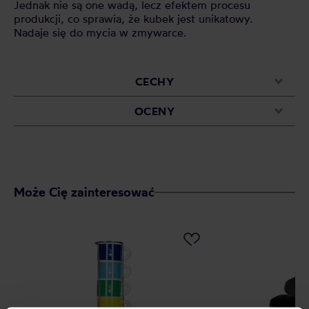
Jednak nie są one wadą, lecz efektem procesu
produkcji, co sprawia, że kubek jest unikatowy.
Nadaje się do mycia w zmywarce.
CECHY
OCENY
Może Cię zainteresować