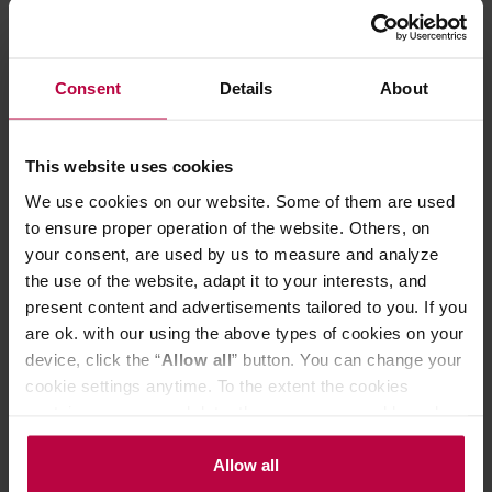
Consent
Details
About
Bialetti Color - Zestaw 6 filiżanek do
Bialetti - Zesta
espresso na stojaku
podstawką - Cz
This website uses cookies
logo
We use cookies on our website. Some of them are used
to ensure proper operation of the website. Others, on
103,99 zł
your consent, are used by us to measure and analyze
Najniższa cena: 94,99 zł
the use of the website, adapt it to your interests, and
98,99 zł
present content and advertisements tailored to you. If you
are ok. with our using the above types of cookies on your
device, click the “
Allow all
” button. You can change your
Do poczytania przy kawie:
cookie settings anytime. To the extent the cookies
contain your personal data, they are processed based on
the controller’s (namely, ALL GOOD S.A., ul.
Mazowiecka 24I/U9, 78-100 Kołobrzeg) or third parties’
Allow all
legitimate interests which are to ensure a high quality of