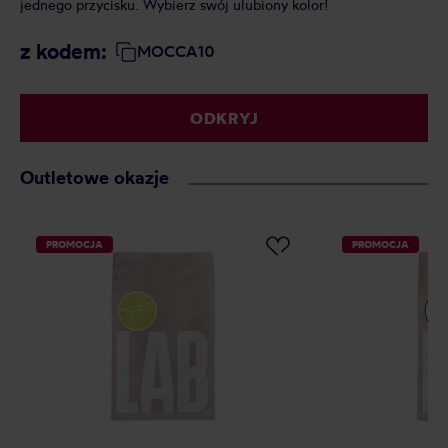
dodatek do popołudniowej kawy.BARÚ
ko
z kodem:
z
BARU20
ZOBACZ
Outletowe okazje
PROMOCJA
PROMOCJA