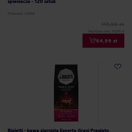
spieniacza - 120 sztuk
Producent: URNEX
119,90 zł
Najniższa cena: 59,99 zł
64,99 zł
Bialetti - kawa ziarnista Esperto Grani Pregiato