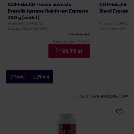
COFFEELAB - kawa ziarnista
COFFEELAB - ka
Brazylia Igarape Rainforest Espresso
Blend Espresso 
250 g (outlet)
Producent: COFFEELAB
Producent: COFFEELA
Data palenia: 02.03.2026
Data palenia: 02.03.2
41,00 zł
Najniższa cena: 34,85 zł
28,70 zł
Sortuj
Filtruj
1 - 36
Z 1578 PRODUKTÓW