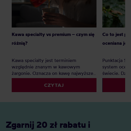
Kawa specialty vs premium – czym się
Co to jest p
różnią?
oceniana jes
Kawa specialty jest terminiem
Punktacja SC
względnie znanym w kawowym
system oceny
żargonie. Oznacza on kawę najwyższej
świecie. Dzię
jakości, jednak co z kawą premium?
palarnie i k
CZYTAJ
Czy to tylko chwyt marketingowy czy
porównywać 
faktyczna ocena jakości? Z tego
kryteriów. Z 
artykułu dowiesz się: Czym jest kawa
Czym jest SC
specialty? Czym jest kawa premium?
oceniane są 
Czym różni się kawa specialty od kawy
punktacja S
premium i którą najlepiej wybrać do
znaczenie?
Zgarnij 20 zł rabatu i
domu?