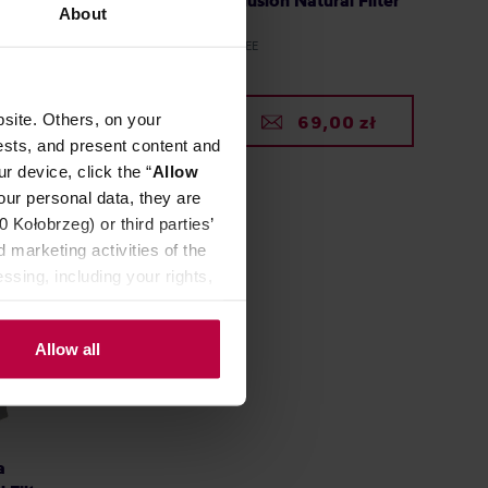
atural
Salwador La Illusion Natural Filter
About
250 g
Producent: LEŃ COFFEE
site. Others, on your
0 zł
69,00 zł
ests, and present content and
r device, click the “
Allow
our personal data, they are
Kołobrzeg) or third parties’
 marketing activities of the
ssing, including your rights,
Allow all
a