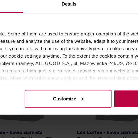
erez Washed Filter 250 g
Salwador Finca Altamira N
Details
Espresso 250 g
LEŃ COFFEE
Producent: LEŃ COFFEE
Data palenia: 28.05.2026
e. Some of them are used to ensure proper operation of the web
79,00 zł
54,0
asure and analyze the use of the website, adapt it to your inter
u. If you are ok. with our using the above types of cookies on you
our cookie settings anytime. To the extent the cookies contain y
oller’s (namely, ALL GOOD S.A., ul. Mazowiecka 24I/U9, 78-100 
 to ensure a high quality of services provided via our website and
ities. More information about cookies and the personal data proce
olicy.
Customize
ee - kawa ziarnista
Leń Coffee - kawa ziarnist