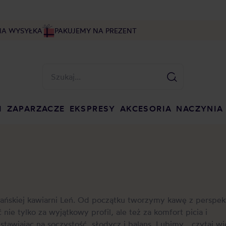
NA WYSYŁKA
PAKUJEMY NA PREZENT
I
ZAPARZACZE
EKSPRESY
AKCESORIA
NACZYNIA
gdańskiej kawiarni Leń. Od początku tworzymy kawę z perspe
nie tylko za wyjątkowy profil, ale też za komfort picia i
stawiając na soczystość, słodycz i balans. Lubimy...
czytaj wi