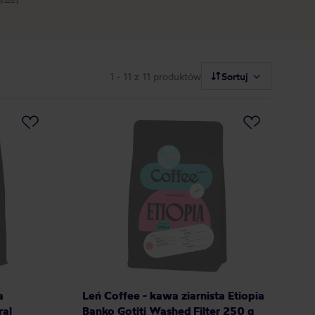
1 - 11
z 11 produktów
Sortuj
a
Leń Coffee - kawa ziarnista Etiopia
ral
Banko Gotiti Washed Filter 250 g