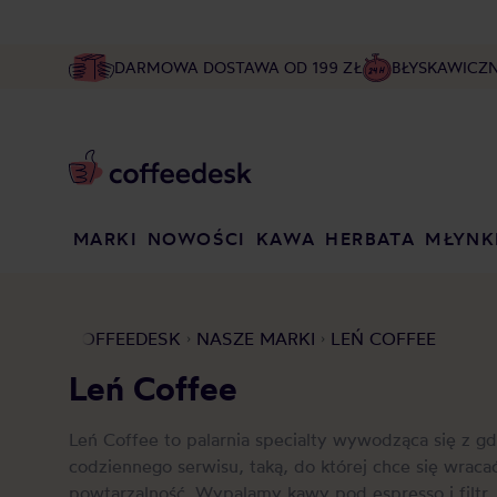
DARMOWA DOSTAWA OD 199 ZŁ
BŁYSKAWICZ
MARKI
NOWOŚCI
KAWA
HERBATA
MŁYNK
COFFEEDESK
NASZE MARKI
LEŃ COFFEE
Leń Coffee
Leń Coffee to palarnia specialty wywodząca się z 
codziennego serwisu, taką, do której chce się wracać 
powtarzalność. Wypalamy kawy pod espresso i filtr, 