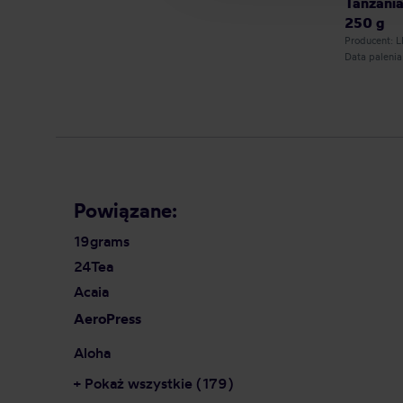
Tanzania
250 g
Producent: 
Data paleni
Powiązane:
19grams
24Tea
Acaia
AeroPress
Aloha
+ Pokaż wszystkie (179)