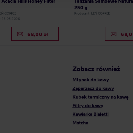
 Acacia Hills Honey Filter
Tanzania Sambewe Natural 
250 g
LEŃ COFFEE
Producent: LEŃ COFFEE
a: 28.05.2026
68,00 zł
68,0
Zobacz również
Młynek do kawy
Zaparzacz do kawy
Kubek termiczny na kawę
Filtry do kawy
Kawiarka Bialetti
Matcha