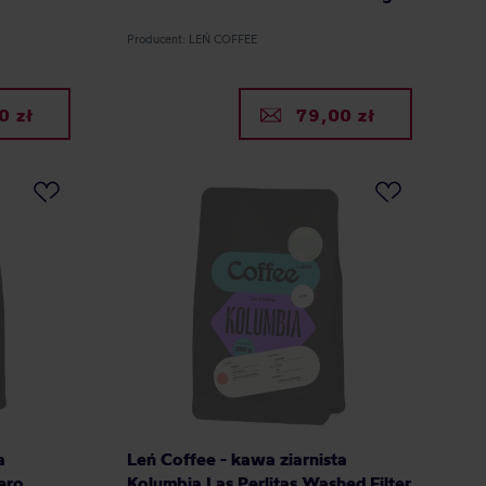
Producent: LEŃ COFFEE
0 zł
79,00 zł
a
Leń Coffee - kawa ziarnista
ero
Kolumbia Las Perlitas Washed Filter