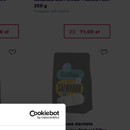
250 g
Producent: LEŃ COFFEE
0 zł
71,00 zł
a
Leń Coffee - kawa ziarnista