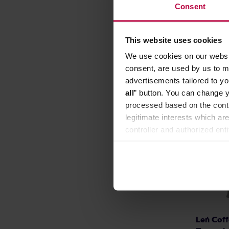
Norbil P
Consent
Producent: 
This website uses cookies
We use cookies on our websit
consent, are used by us to me
advertisements tailored to yo
all
” button. You can change y
processed based on the contr
legitimate interests which are
controller and authorized ent
can be found in the
Privacy P
Leń Coff