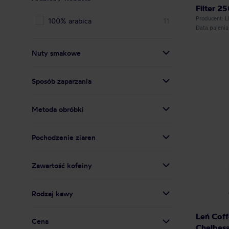
Filter 25
Producent: 
100% arabica
11
Data paleni
Nuty smakowe
Sposób zaparzania
Metoda obróbki
Pochodzenie ziaren
Zawartość kofeiny
Rodzaj kawy
Leń Coff
Cena
Chelbesa