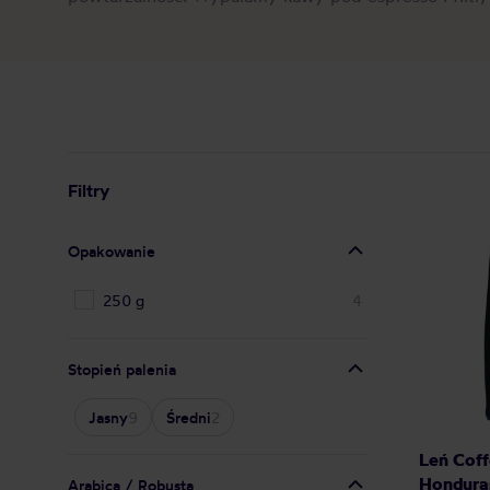
Filtry
Opakowanie
250 g
4
Stopień palenia
Jasny
9
Średni
2
Leń Coff
Honduras
Arabica / Robusta