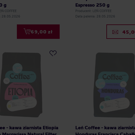
0 g
Espresso 250 g
LEŃ COFFEE
Producent: LEŃ COFFEE
a: 28.05.2026
Data palenia: 28.05.2026
69,00 zł
45,0
ee - kawa ziarnista Etiopia
Leń Coffee - kawa ziarnist
 Margarissa Natural Filter
Honduras Francisca Caball