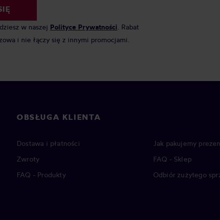
SIĘ
jdziesz w naszej
Polityce Prywatności
. Rabat
zowa i nie łączy się z innymi promocjami.
OBSŁUGA KLIENTA
Dostawa i płatności
Jak pakujemy prezen
Zwroty
FAQ - Sklep
FAQ - Produkty
Odbiór zużytego spr