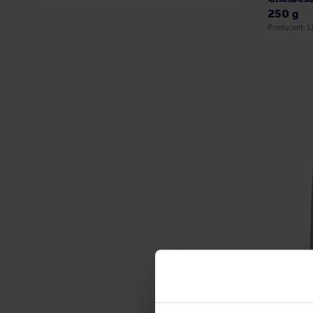
250 g
Producent: 
Leń Coff