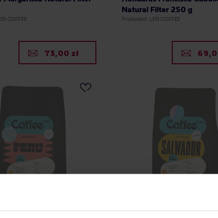
Natural Filter 250 g
LEŃ COFFEE
Producent: LEŃ COFFEE
73,00 zł
69,0
ee - kawa ziarnista Peru
Leń Coffee - kawa ziarnist