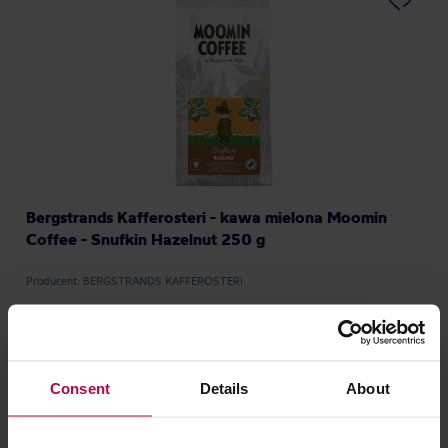
Bergstrands Kafferosteri - kawa mielona Moomin
Coffee - Snufkin Hazelnut 250 g
Producent: BERGSTRANDS KAFFEROSTERI
48,00 zł
Consent
Details
About