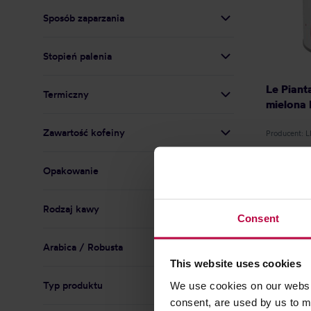
Sposób zaparzania
Stopień palenia
Le Piant
Termiczny
mielona
Zawartość kofeiny
Producent: 
Opakowanie
Rodzaj kawy
Consent
Arabica / Robusta
This website uses cookies
We use cookies on our websit
Typ produktu
consent, are used by us to me