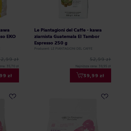
 kawa
Le Piantagioni del Caffe - kawa
sso EKO
ziarnista Guatemala El Tambor
Espresso 250 g
E
Producent: LE PIANTAGIONI DEL CAFFE
52,99 zł
52,99 zł
ena: 35,70 zł
Najniższa cena: 39,95 zł
99 zł
39,99 zł