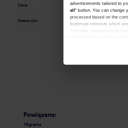
advertisements tailored to yo
Cena
all
” button. You can change y
processed based on the contr
Ocena min.
legitimate interests which are
controller and authorized ent
can be found in the
Privacy P
Le Piant
ziarnist
Espress
Producent: 
Powiązane:
19grams