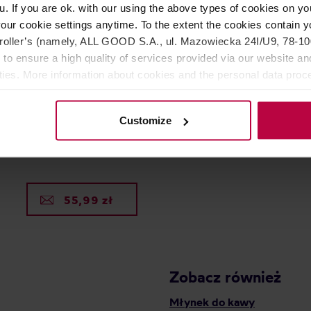
u. If you are ok. with our using the above types of cookies on you
our cookie settings anytime. To the extent the cookies contain y
oller’s (namely, ALL GOOD S.A., ul. Mazowiecka 24I/U9, 78-100 
 to ensure a high quality of services provided via our website and
ities. More information about cookies and the personal data proce
olicy.
agioni del Caffe - kawa
Customize
a Salwador Los Bellotos
o 250g
LE PIANTAGIONI DEL CAFFE
55,99 zł
Zobacz również
Młynek do kawy