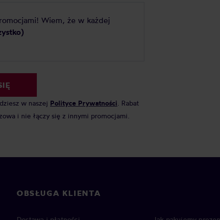
promocjami! Wiem, że w każdej
zystko)
SIĘ
jdziesz w naszej
Polityce Prywatności
. Rabat
zowa i nie łączy się z innymi promocjami.
OBSŁUGA KLIENTA
Dostawa i płatności
Jak pakujemy prezen