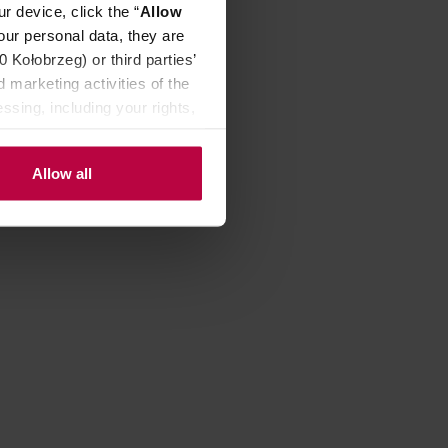
r device, click the “
Allow
our personal data, they are
Kołobrzeg) or third parties’
 marketing activities of the
ssing, including your rights,
Allow all