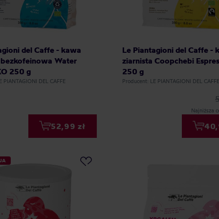
agioni del Caffe - kawa
Le Piantagioni del Caffe -
a bezkofeinowa Water
ziarnista Coopchebi Espre
KO 250 g
250 g
LE PIANTAGIONI DEL CAFFE
Producent: LE PIANTAGIONI DEL CAFF
Najniższa c
52,99 zł
40,
JA