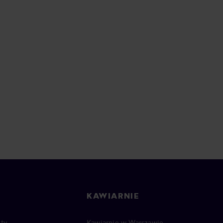
KAWIARNIE
ty
Kawiarnie w Warszawie