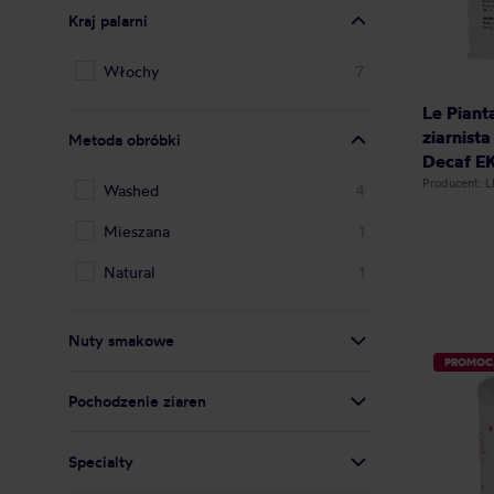
Kraj palarni
Włochy
7
Le Piant
ziarnist
Metoda obróbki
Decaf E
Producent: 
Washed
4
Mieszana
1
Natural
1
Nuty smakowe
PROMOC
Pochodzenie ziaren
Specialty