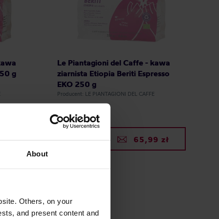
 kawa
Le Piantagioni del Caffe - kawa
250 g
ziarnista Etiopia Beriti Espresso
EKO 250 g
E
Producent: LE PIANTAGIONI DEL CAFFE
52,99 zł
ena: 42,50 zł
99 zł
65,99 zł
About
site. Others, on your
ests, and present content and