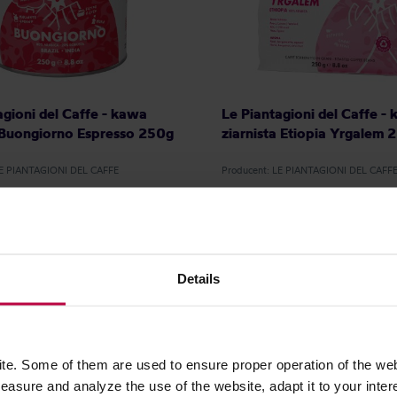
agioni del Caffe - kawa
Le Piantagioni del Caffe -
 Buongiorno Espresso 250g
ziarnista Etiopia Yrgalem 
LE PIANTAGIONI DEL CAFFE
Producent: LE PIANTAGIONI DEL CAFF
52,99 zł
Najniższa cena: 52,99 zł
Najniższa c
29,99 zł
47,
Details
e. Some of them are used to ensure proper operation of the web
asure and analyze the use of the website, adapt it to your inter