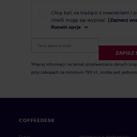
Chcę być na bieżąco z nowościami i 
chwili mogę się wypisać.
(Zaznacz ws
Rozwiń opcje
ZAPISZ 
Więcej informacji na temat przetwarzania danych zna
przy zakupach za minimum 199 zł, zniżka jest jednora
COFFEEDESK
O nas
Informacja o dostępności