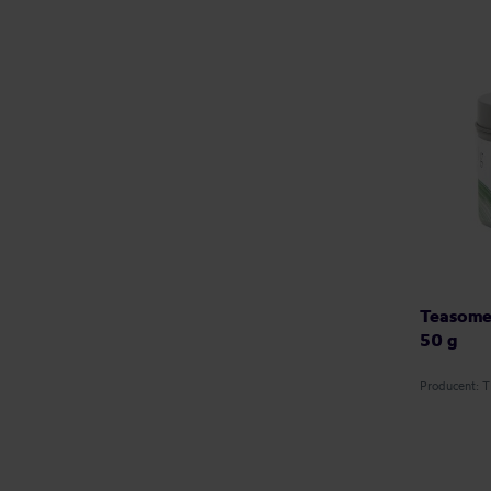
Teasome
50 g
Producent: