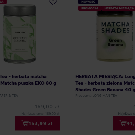
JA
NOWOŚĆ
PROMOCJA
HERBATA MIESIĄCA
Tea - herbata matcha
HERBATA MIESIĄCA: Lon
 Matcha puszka EKO 80 g
Tea - herbata zielona Mat
Shades Green Banana 40 
PAPER & TEA
Producent: LONG MAN TEA
169,00 zł
Najniższa cena: 169,00 zł
Najniższa c
153,99 zł
41,