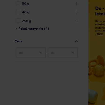
50 g
9
40 g
6
250 g
6
+ Pokaż wszystkie (4)
Cena
zł
–
zł