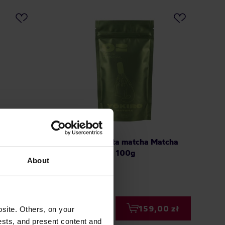
Matcha
Yokiro - herbata matcha Matcha
g
Ceremonial 02 100g
About
Producent: YOKIRO
00 zł
159,00 zł
site. Others, on your
ests, and present content and