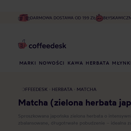
DARMOWA DOSTAWA OD 199 ZŁ
BŁYSKAWICZ
MARKI
NOWOŚCI
KAWA
HERBATA
MŁYNK
COFFEEDESK
HERBATA
MATCHA
Matcha (zielona herbata ja
Sproszkowana japońska zielona herbata o intensyw
zbalansowane, długotrwałe pobudzenie – idealna zar