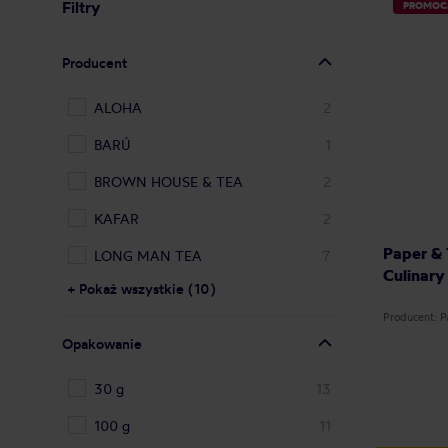
Filtry
PROMOC
Producent
ALOHA
2
BARÚ
1
BROWN HOUSE & TEA
2
KAFAR
2
Paper & 
LONG MAN TEA
7
Culinary
+ Pokaż wszystkie (10)
Producent: 
Opakowanie
30 g
13
100 g
11