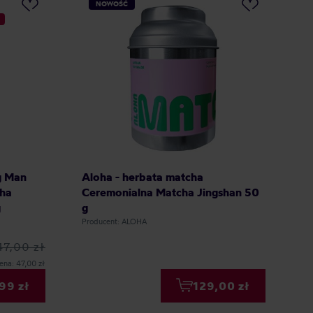
NOWOŚĆ
g Man
Aloha - herbata matcha
cha
Ceremonialna Matcha Jingshan 50
g
g
Producent: ALOHA
47,00 zł
ena: 47,00 zł
99 zł
129,00 zł