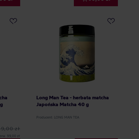
tcha
Long Man Tea - herbata matcha
 g
Japońska Matcha 40 g
Producent: LONG MAN TEA
99,00 zł
ena: 99,00 zł