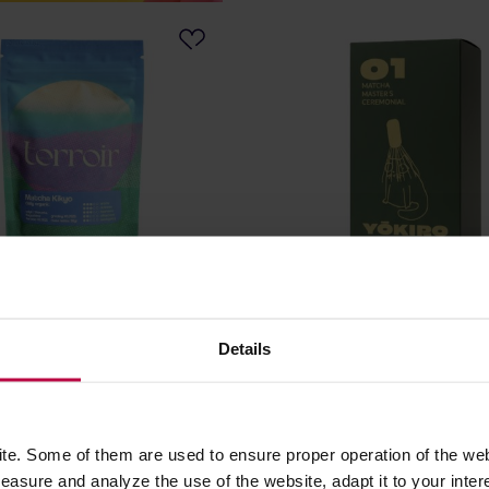
- herbata matcha Daily
Yokiro - herbata matcha 
Kikyo EKO 50 g
Master's Ceremonial 01 30
Details
TERROIR
Producent: YOKIRO
57,00 zł
179,
e. Some of them are used to ensure proper operation of the web
asure and analyze the use of the website, adapt it to your inter