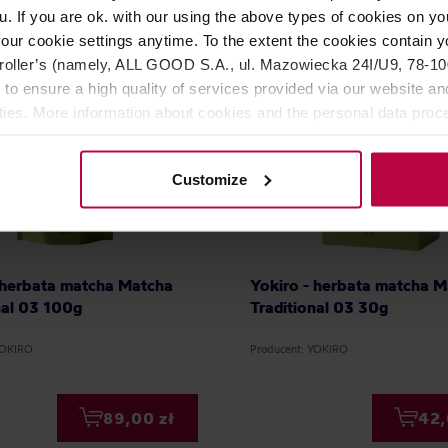
u. If you are ok. with our using the above types of cookies on you
our cookie settings anytime. To the extent the cookies contain y
oller’s (namely, ALL GOOD S.A., ul. Mazowiecka 24I/U9, 78-100 
 to ensure a high quality of services provided via our website and
ities. More information about cookies and the personal data proce
olicy.
Customize
 herbata matcha Matcha
Yokiro - herbata matcha 
nal 03 100g
Traditional 03 30g
YOKIRO
Producent: YOKIRO
89,00 zł
42,