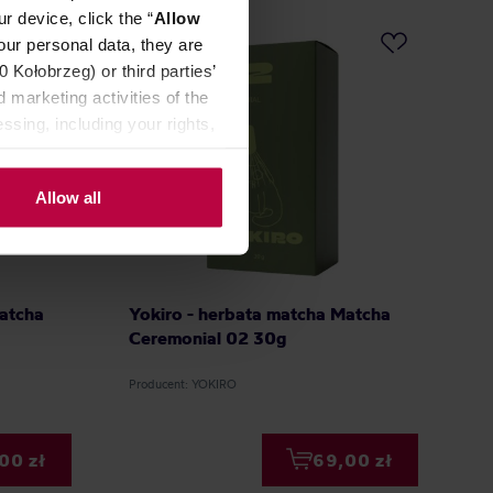
r device, click the “
Allow
our personal data, they are
Kołobrzeg) or third parties’
 marketing activities of the
ssing, including your rights,
Allow all
Matcha
Yokiro - herbata matcha Matcha
Ceremonial 02 30g
Producent: YOKIRO
00 zł
69,00 zł