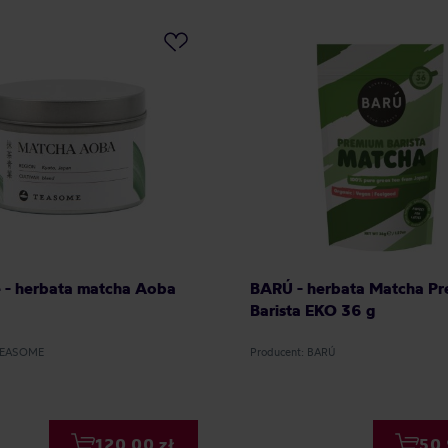
 - herbata matcha Aoba
BARÚ - herbata Matcha P
Barista EKO 36 g
 TEASOME
Producent: BARÚ
120,00 zł
50,