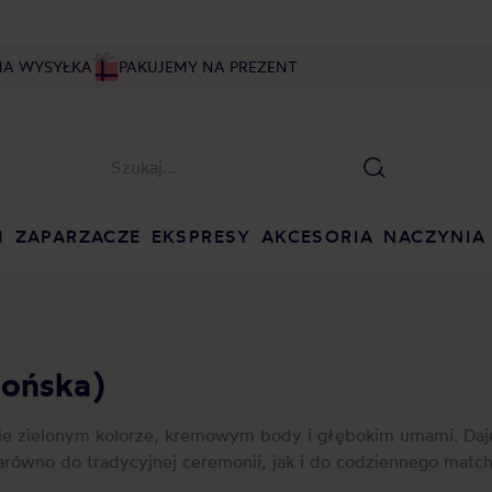
NA WYSYŁKA
PAKUJEMY NA PREZENT
I
ZAPARZACZE
EKSPRESY
AKCESORIA
NACZYNIA
pońska)
nie zielonym kolorze, kremowym body i głębokim umami. Daj
ówno do tradycyjnej ceremonii, jak i do codziennego matcha