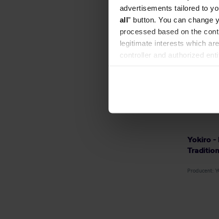
advertisements tailored to yo
all
” button. You can change y
processed based on the contr
legitimate interests which are
controller and authorized ent
can be found in the
Privacy P
Yokiro -
Traditio
Producent: 