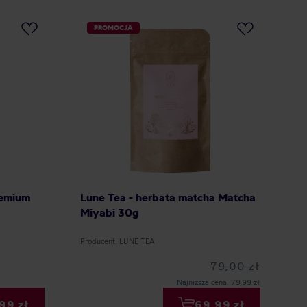
PROMOCJA
remium
Lune Tea - herbata matcha Matcha
Miyabi 30g
Producent: LUNE TEA
79,00 zł
Najniższa cena: 79,99 zł
99 zł
69,99 zł