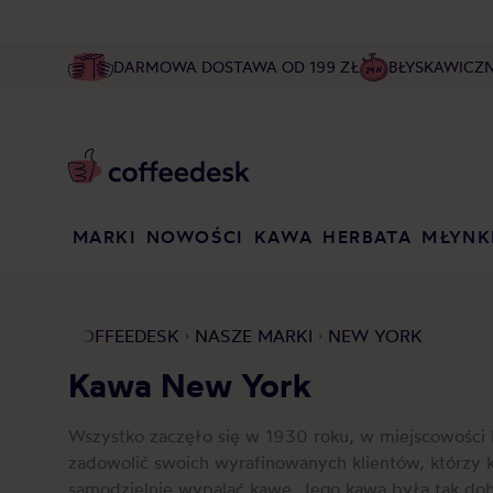
DARMOWA DOSTAWA OD 199 ZŁ
BŁYSKAWICZ
MARKI
NOWOŚCI
KAWA
HERBATA
MŁYNK
COFFEEDESK
NASZE MARKI
NEW YORK
Kawa New York
Wszystko zaczęło się w 1930 roku, w miejscowości M
zadowolić swoich wyrafinowanych klientów, którzy k
samodzielnie wypalać kawę. Jego kawa była tak dobr