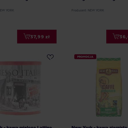
 NEW YORK
Producent: NEW YORK
37,99 zł
36,
PROMOCJA
 - kawa mielona Lattina
New York - kawa ziarnista