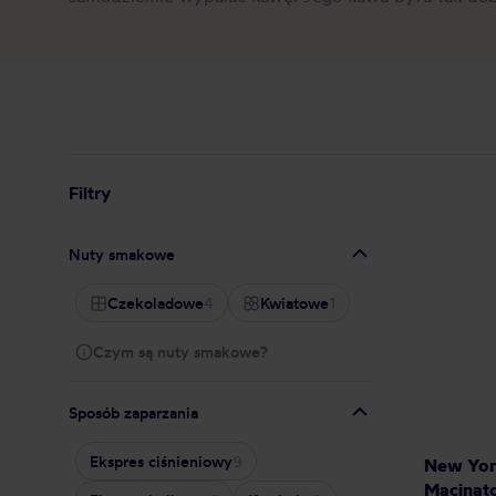
Filtry
Nuty smakowe
Czekoladowe
4
Kwiatowe
1
Czym są nuty smakowe?
Sposób zaparzania
Ekspres ciśnieniowy
9
New Yor
Macinat