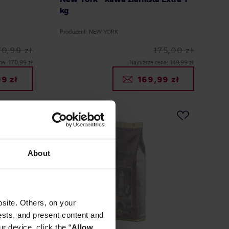
kg
Producent: NEW YORK
70,99 zł
175,00 zł
na: 170,99 zł
Najniższa cena: 149,99 zł
9 zł
169,99 zł
PROMOCJA
About
site. Others, on your
ests, and present content and
r device, click the “
Allow