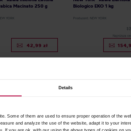
abica Macinato 250 g
Biologico EKO 1 kg
 NEW YORK
Producent: NEW YORK
1
Najniższa ce
42,99 zł
154,9
Details
e. Some of them are used to ensure proper operation of the web
asure and analyze the use of the website, adapt it to your inter
u. If you are ok. with our using the above types of cookies on you