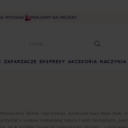
NA WYSYŁKA
PAKUJEMY NA PREZENT
I
ZAPARZACZE
EKSPRESY
AKCESORIA
NACZYNIA
ontecatini Terme. Ugo Incerpi, właściciel baru New York, c
orzystali z uroków toskańskiej natury i wód termalnych, pos
a, że w krótkim czasie jej popularność zaczęła...
czytaj więc