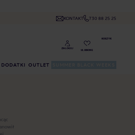
KONTAKT
730 88 25 25
DODATKI
OUTLET
SUMMER BLACK WEEKS
hcąc
tanowił
ej