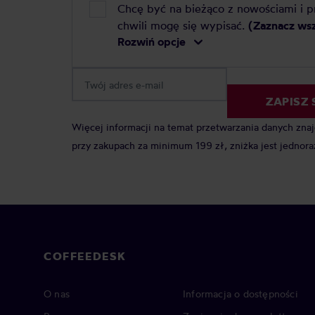
Chcę być na bieżąco z nowościami i 
chwili mogę się wypisać.
(Zaznacz ws
Rozwiń opcje
ZAPISZ 
Więcej informacji na temat przetwarzania danych zna
przy zakupach za minimum 199 zł, zniżka jest jednora
COFFEEDESK
O nas
Informacja o dostępności