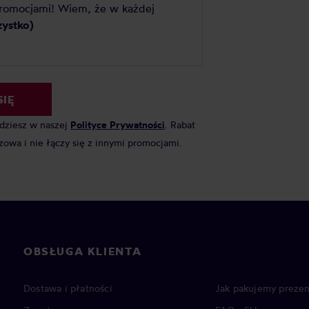
promocjami! Wiem, że w każdej
zystko)
SIĘ
jdziesz w naszej
Polityce Prywatności
. Rabat
zowa i nie łączy się z innymi promocjami.
OBSŁUGA KLIENTA
Dostawa i płatności
Jak pakujemy prezen