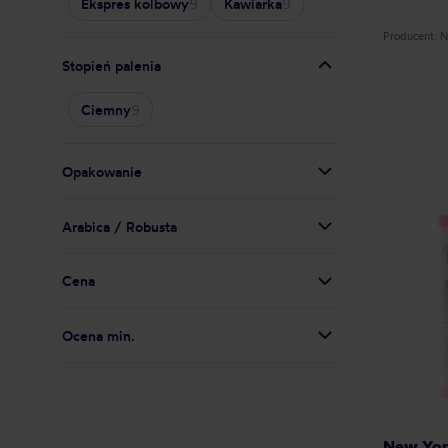
Ekspres kolbowy
9
Kawiarka
9
Producent:
Stopień palenia
Ciemny
9
Opakowanie
Arabica / Robusta
Cena
Ocena min.
New York