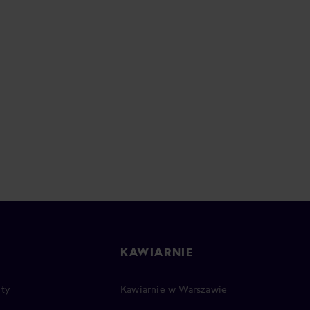
KAWIARNIE
ty
Kawiarnie w Warszawie