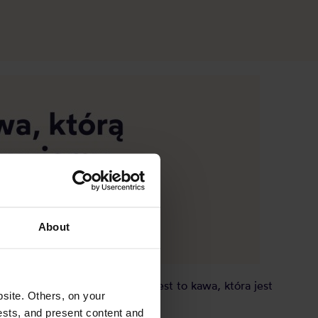
About
we współpracy z
Coffeedesk
. Jest to kawa, która jest
site. Others, on your
ests, and present content and