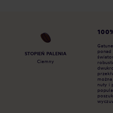
100%
Gatune
ponad 
Y
STOPIEŃ PALENIA
świato
Ciemny
robust
dwukro
przekł
można
nuty i
popula
poszuk
wyczuw