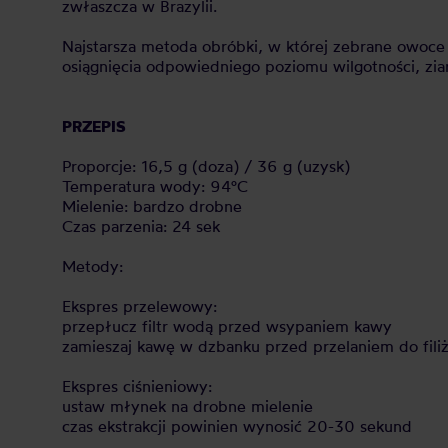
zwłaszcza w Brazylii.
Najstarsza metoda obróbki, w której zebrane owoce s
osiągnięcia odpowiedniego poziomu wilgotności, zia
PRZEPIS
Proporcje: 16,5 g (doza) / 36 g (uzysk)
Temperatura wody: 94°C
Mielenie: bardzo drobne
Czas parzenia: 24 sek
Metody:
Ekspres przelewowy:
przepłucz filtr wodą przed wsypaniem kawy
zamieszaj kawę w dzbanku przed przelaniem do filiż
Ekspres ciśnieniowy:
ustaw młynek na drobne mielenie
czas ekstrakcji powinien wynosić 20-30 sekund