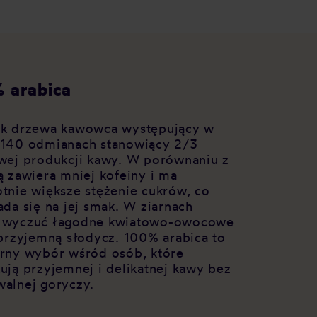
 arabica
k drzewa kawowca występujący w
140 odmianach stanowiący 2/3
wej produkcji kawy. W porównaniu z
ą zawiera mniej kofeiny i ma
tnie większe stężenie cukrów, co
ada się na jej smak. W ziarnach
 wyczuć łagodne kwiatowo-owocowe
 przyjemną słodycz. 100% arabica to
rny wybór wśród osób, które
ują przyjemnej i delikatnej kawy bez
alnej goryczy.