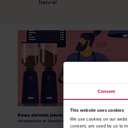
Natural
Consent
This website uses cookies
Kawa ziarnista jakości specialty
z
Brazylii,
wypalona 
We use cookies on our websit
serwowana w kawiarniach Coffeedesk.
consent, are used by us to me