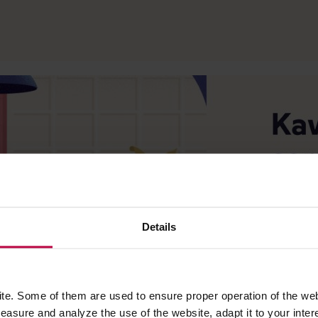
Details
w opolskiej palarni
Hard Beans
jako projekt przygotowany 
e. Some of them are used to ensure proper operation of the web
asure and analyze the use of the website, adapt it to your inter