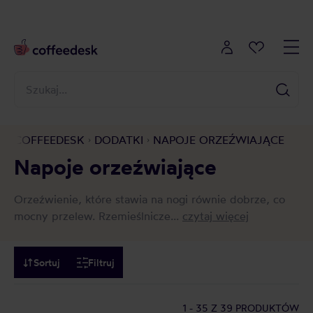
COFFEEDESK
DODATKI
NAPOJE ORZEŹWIAJĄCE
Napoje orzeźwiające
Orzeźwienie, które stawia na nogi równie dobrze, co
mocny przelew. Rzemieślnicze...
czytaj więcej
Sortuj
Filtruj
1 - 35
Z 39 PRODUKTÓW