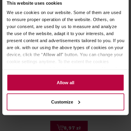
This website uses cookies
Może Cię zainteresować
We use cookies on our website. Some of them are used
to ensure proper operation of the website. Others, on
your consent, are used by us to measure and analyze
the use of the website, adapt it to your interests, and
present content and advertisements tailored to you. If you
are ok. with our using the above types of cookies on your
device, click the “
Allow all
” button. You can change your
cookie settings anytime. To the extent the cookies
contain your personal data, they are processed based on
the controller’s (namely, ALL GOOD S.A., ul.
Mazowiecka 24I/U9, 78-100 Kołobrzeg) or third parties’
Allow all
On Lemon - Yerbata z granatem -
On Lemon - Kol
legitimate interests which are to ensure a high quality of
Napój 330ml
services provided via our website and marketing
Customize
activities of the controller and authorized entities. More
information about cookies and the personal data
processing, including your rights, can be found in the
Privacy Policy.
8,97 zł