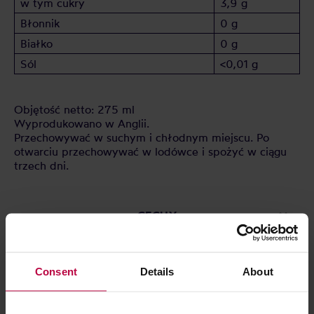
w tym cukry
3,9 g
Błonnik
0 g
Białko
0 g
Sól
<0,01 g
Objętość netto: 275 ml
Wyprodukowano w Anglii.
Przechowywać w suchym i chłodnym miejscu. Po
otwarciu przechowywać w lodówce i spożyć w ciągu
trzech dni.
CECHY
OCENY
Consent
Details
About