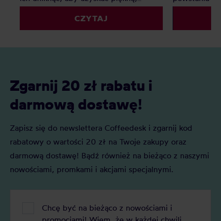
gładką i jednolitą pianę, która
by zapobiec t
CZYTAJ
wspaniale ozdobi Twoją ulubioną kawę.
lub zwalczyć
Gotowy na swoją kawową rewolucję?
Zgarnij 20 zł rabatu i
darmową dostawę!
Zapisz się do newslettera Coffeedesk i zgarnij kod
rabatowy o wartości 20 zł na Twoje zakupy oraz
darmową dostawę! Bądź również na bieżąco z naszymi
nowościami, promkami i akcjami specjalnymi.
Chcę być na bieżąco z nowościami i
promocjami! Wiem, że w każdej chwili