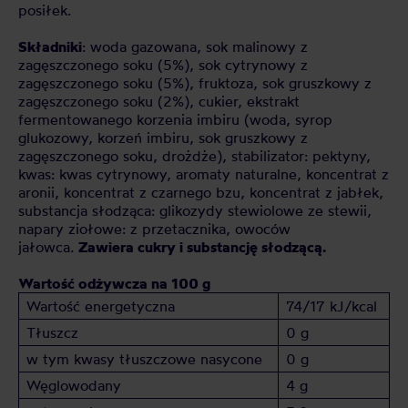
posiłek.
Składniki
: woda gazowana, sok malinowy z
zagęszczonego soku (5%), sok cytrynowy z
zagęszczonego soku (5%), fruktoza, sok gruszkowy z
zagęszczonego soku (2%), cukier, ekstrakt
fermentowanego korzenia imbiru (woda, syrop
glukozowy, korzeń imbiru, sok gruszkowy z
zagęszczonego soku, drożdże), stabilizator: pektyny,
kwas: kwas cytrynowy, aromaty naturalne, koncentrat z
aronii, koncentrat z czarnego bzu, koncentrat z jabłek,
substancja słodząca: glikozydy stewiolowe ze stewii,
napary ziołowe: z przetacznika, owoców
jałowca.
Zawiera cukry i substancję słodzącą.
Wartość odżywcza na 100 g
Wartość energetyczna
74/17 kJ/kcal
Tłuszcz
0 g
w tym kwasy tłuszczowe nasycone
0 g
Węglowodany
4 g