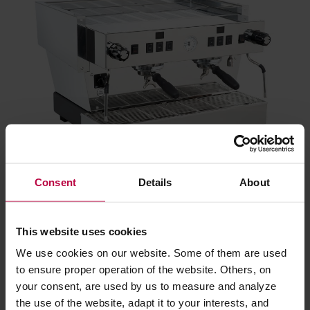
Consent
Details
About
This website uses cookies
La Marzocco - Linea Classic S AV
We use cookies on our website. Some of them are used
to ensure proper operation of the website. Others, on
your consent, are used by us to measure and analyze
La Marzocco Linea Classic S AV
to profesjonalny
the use of the website, adapt it to your interests, and