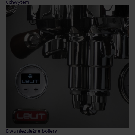
uchwytem.
Dwa niezależne bojlery