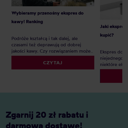
Wybieramy przenośny ekspres do
kawy! Ranking
Jaki ekspres
kupić?
Podróże kształcą i tak dalej, ale
czasami też deprawują od dobrej
jakości kawy. Czy rozwiązaniem może
Ekspres do k
być przenośny ekspres do kawy? Ten
niejednego 
CZYTAJ
ranking przedstawia parę modeli, które
niektóre eks
mogą sprawdzić się w tej roli.
tyle co dobr
cieszyć się 
kuchni wysta
jakości i ek
Zgarnij 20 zł rabatu i
darmową dostawę!