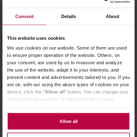
ociekowa jest wyjmowana i łatwa w opróżnianiu oraz
czyszczeniu. Ekspres jest wyposażony w zawór
Consent
Details
About
trójdrożny oraz system zapobiegający kapaniu wody z
wylewki po parzeniu. Ciśnienie jest wskazywane przez
analogowy manometr. Na górze urządzenia znajduje się
podgrzewacz do filiżanek.
This website uses cookies
We use cookies on our website. Some of them are used
to ensure proper operation of the website. Others, on
your consent, are used by us to measure and analyze
the use of the website, adapt it to your interests, and
present content and advertisements tailored to you. If you
are ok. with our using the above types of cookies on your
device, click the “
Allow all
” button. You can change your
cookie settings anytime. To the extent the cookies
contain your personal data, they are processed based on
the controller’s (namely, ALL GOOD S.A., ul.
Mazowiecka 24I/U9, 78-100 Kołobrzeg) or third parties’
Allow all
legitimate interests which are to ensure a high quality of
services provided via our website and marketing