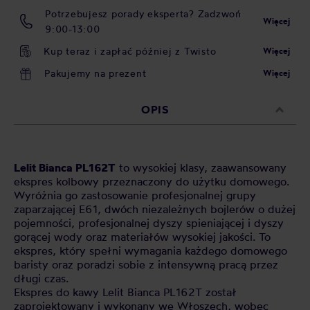
Potrzebujesz porady eksperta? Zadzwoń
Więcej
9:00-13:00
Kup teraz i zapłać później z Twisto
Więcej
Pakujemy na prezent
Więcej
OPIS
Lelit Bianca PL162T
to wysokiej klasy, zaawansowany
ekspres kolbowy przeznaczony do użytku domowego.
Wyróżnia go zastosowanie profesjonalnej grupy
zaparzającej E61, dwóch niezależnych bojlerów o dużej
pojemności, profesjonalnej dyszy spieniającej i dyszy
gorącej wody oraz materiałów wysokiej jakości. To
ekspres, który spełni wymagania każdego domowego
baristy oraz poradzi sobie z intensywną pracą przez
długi czas.
Ekspres do kawy Lelit Bianca PL162T został
zaprojektowany i wykonany we Włoszech, wobec