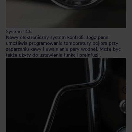
System LCC
Nowy elektroniczny system kontroli. Jego panel
umożliwia programowanie temperatury bojlera przy
zaparzaniu kawy i uwalnianiu pary wodnej. Może być
także użyty do ustawienia funkcji preinfuzji.