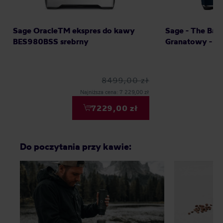
Sage OracleTM ekspres do kawy
Sage - The Bari
BES980BSS srebrny
Granatowy - Ek
8499,00 zł
Najniższa cena: 7 229,00 zł
7229,00 zł
Do poczytania przy kawie: