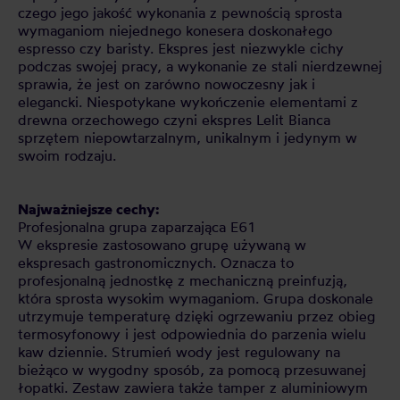
czego jego jakość wykonania z pewnością sprosta
wymaganiom niejednego konesera doskonałego
espresso czy baristy. Ekspres jest niezwykle cichy
podczas swojej pracy, a wykonanie ze stali nierdzewnej
sprawia, że jest on zarówno nowoczesny jak i
elegancki. Niespotykane wykończenie elementami z
drewna orzechowego czyni ekspres Lelit Bianca
sprzętem niepowtarzalnym, unikalnym i jedynym w
swoim rodzaju.
Najważniejsze cechy:
Profesjonalna grupa zaparzająca E61
W ekspresie zastosowano grupę używaną w
ekspresach gastronomicznych. Oznacza to
profesjonalną jednostkę z mechaniczną preinfuzją,
która sprosta wysokim wymaganiom. Grupa doskonale
utrzymuje temperaturę dzięki ogrzewaniu przez obieg
termosyfonowy i jest odpowiednia do parzenia wielu
kaw dziennie. Strumień wody jest regulowany na
bieżąco w wygodny sposób, za pomocą przesuwanej
łopatki. Zestaw zawiera także tamper z aluminiowym