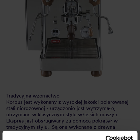
Tradycyjne wzornictwo
Korpus jest wykonany z wysokiej jakości polerowanej
stali nierdzewnej - urządzenie jest wytrzymałe,
utrzymane w klasycznym stylu włoskich maszyn.
Ekspres jest obsługiwany za pomocą pokręteł w
tradycyjnym stylu. Są one wykonane z drewna
orzecha wraz z rączką portafiltra i nóżkami. Nóżki mają
dodatkowo regulowaną wysokość. Stalowa tacka