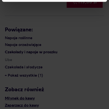
119,00 zł
processing, including your rights, can be found in the
Privacy Policy.
Powiązane:
Napoje roślinne
Napoje orzeźwiające
Czekolady i napoje w proszku
Ube
Czekolada i słodycze
+ Pokaż wszystkie (1)
Zobacz również
Młynek do kawy
Zaparzacz do kawy