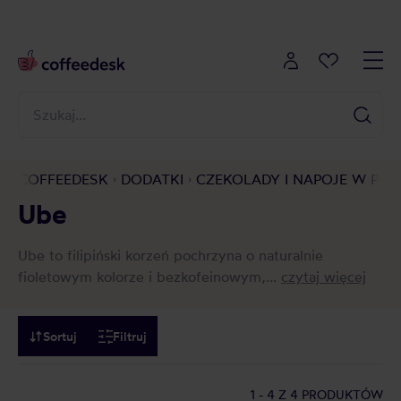
COFFEEDESK
DODATKI
CZEKOLADY I NAPOJE W PR
Ube
Ube to filipiński korzeń pochrzyna o naturalnie
fioletowym kolorze i bezkofeinowym,...
czytaj więcej
Sortuj
Filtruj
1 - 4
Z 4 PRODUKTÓW