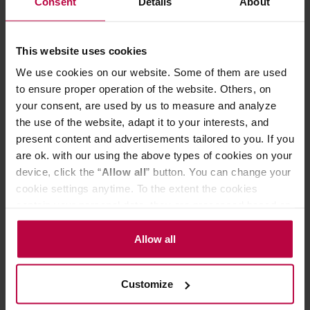
Consent
Details
About
This website uses cookies
We use cookies on our website. Some of them are used
NOWOŚĆ
to ensure proper operation of the website. Others, on
your consent, are used by us to measure and analyze
the use of the website, adapt it to your interests, and
present content and advertisements tailored to you. If you
are ok. with our using the above types of cookies on your
device, click the “
Allow all
” button. You can change your
cookie settings anytime. To the extent the cookies
contain your personal data, they are processed based on
the controller’s (namely, ALL GOOD S.A., ul.
Yokiro - proszek Ube 06 100 g
Mazowiecka 24I/U9, 78-100 Kołobrzeg) or third parties’
Allow all
legitimate interests which are to ensure a high quality of
Producent: YOKIRO
services provided via our website and marketing
Customize
activities of the controller and authorized entities. More
information about cookies and the personal data