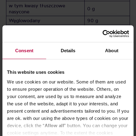
w tym kwasy tłuszczowe
0 g
nasycone
Węglowodany
90 g
w tym cukry
40 g
Białko
10 g
Sól
< 0.1 g
Consent
Details
About
Przechowywać w suchym i chłodnym miejscu.
This website uses cookies
We use cookies on our website. Some of them are used
CECHY
to ensure proper operation of the website. Others, on
your consent, are used by us to measure and analyze
OCENY
the use of the website, adapt it to your interests, and
present content and advertisements tailored to you. If you
are ok. with our using the above types of cookies on your
device, click the “
Allow all
” button. You can change your
cookie settings anytime. To the extent the cookies