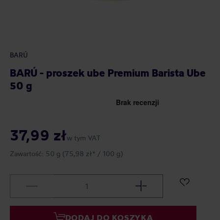
BARÚ
BARÚ - proszek ube Premium Barista Ube
50 g
37,99 zł
w tym VAT
Zawartość:
50 g
(75,98 zł* / 100 g)
DODAJ DO KOSZYKA