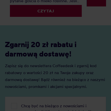
pytanie gościa o mleko roślinne. Jeśli
zastanawiacie się, czym zastąpić mleko
CZYTAJ
do kawy, ten artykuł rozwieje Wasze
wątpliwości.
Zgarnij 20 zł rabatu i
darmową dostawę!
Zapisz się do newslettera Coffeedesk i zgarnij kod
rabatowy o wartości 20 zł na Twoje zakupy oraz
darmową dostawę! Bądź również na bieżąco z naszymi
nowościami, promkami i akcjami specjalnymi.
Chcę być na bieżąco z nowościami i