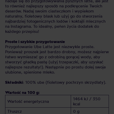
nadaje się do przygotowywania pysznych latte, ale jest
to również najlepszy sposób na podkręcenie Twoich
deserów. Nadaj swoim ciasteczkom i wypiekom
naturalny, fioletowy blask lub użyj go do stworzenia
najbardziej fotogenicznych lodów i koktajli mlecznych
na Instagrama. To idealny, pełen życia dodatek do
każdego przepisu!
Proste i szybkie przygotowanie
Przygotowanie Ube Latte jest niezwykle proste.
Ponieważ proszek jest bardzo drobny, możesz najpierw
łatwo wymieszać go z odrobiną gorącej wody, aby
stworzyć gładką pastę (użyj trzepaczki, aby uzyskać
najlepsze rezultaty!). Następnie po prostu dolej swoje
ulubione, spienione mleko.
Składniki
: 100% ube (fioletowy pochrzyn skrzydlaty).
Wartość na 100 g:
1464 kJ / 350
Wartość energetyczna
kcal
Tłuszcz
0 g