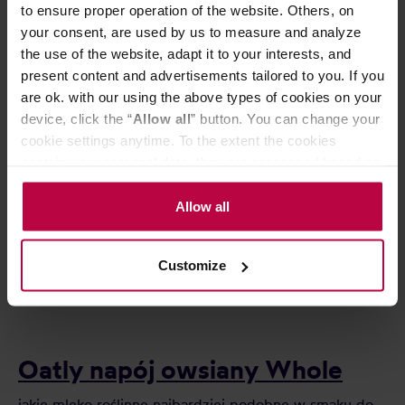
to ensure proper operation of the website. Others, on
your consent, are used by us to measure and analyze
the use of the website, adapt it to your interests, and
present content and advertisements tailored to you. If you
are ok. with our using the above types of cookies on your
device, click the “
Allow all
” button. You can change your
cookie settings anytime. To the extent the cookies
contain your personal data, they are processed based on
the controller’s (namely, ALL GOOD S.A., ul.
Mazowiecka 24I/U9, 78-100 Kołobrzeg) or third parties’
Allow all
legitimate interests which are to ensure a high quality of
services provided via our website and marketing
Customize
activities of the controller and authorized entities. More
information about cookies and the personal data
processing, including your rights, can be found in the
Privacy Policy.
Oatly napój owsiany Whole
jakie mleko roślinne najbardziej podobne w smaku do