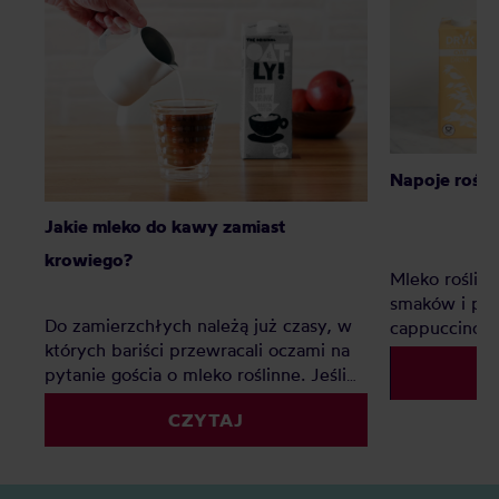
Napoje roślin
Jakie mleko do kawy zamiast
krowiego?
Mleko roślin
smaków i pia
Do zamierzchłych należą już czasy, w
cappuccino?
których bariści przewracali oczami na
pytanie gościa o mleko roślinne. Jeśli
zastanawiacie się, czym zastąpić mleko
CZYTAJ
do kawy, ten artykuł rozwieje Wasze
wątpliwości.