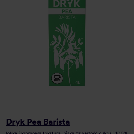
Dryk Pea Barista
lekka i kremowa tekstura, niska zawartość cukru i 100%