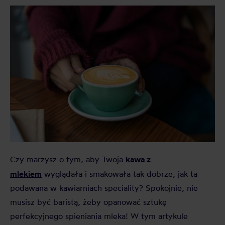
kawa z
Czy marzysz o tym, aby Twoja
mlekiem
wyglądała i smakowała tak dobrze, jak ta
podawana w kawiarniach speciality? Spokojnie, nie
musisz być baristą, żeby opanować sztukę
perfekcyjnego spieniania mleka! W tym artykule