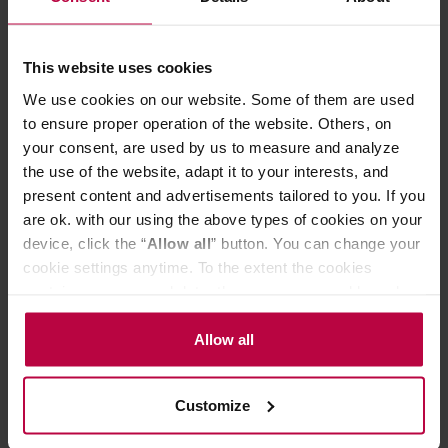
spienianiem mleka, warto zaznaczyć objętość na
naczyniu np. mazakiem, aby powtarzać ją za każdym
This website uses cookies
razem, gdy spieniasz mleko.
We use cookies on our website. Some of them are used
to ensure proper operation of the website. Others, on
your consent, are used by us to measure and analyze
the use of the website, adapt it to your interests, and
present content and advertisements tailored to you. If you
are ok. with our using the above types of cookies on your
device, click the “
Allow all
” button. You can change your
cookie settings anytime. To the extent the cookies
contain your personal data, they are processed based on
the controller’s (namely, ALL GOOD S.A., ul.
Mazowiecka 24I/U9, 78-100 Kołobrzeg) or third parties’
Allow all
legitimate interests which are to ensure a high quality of
services provided via our website and marketing
Customize
activities of the controller and authorized entities. More
Dzbanek gra kluczową
information about cookies and the personal data