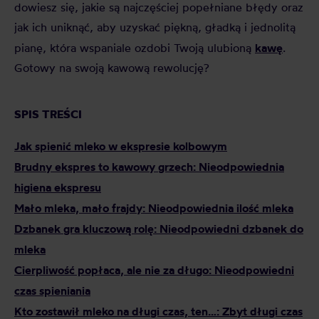
dowiesz się, jakie są najczęściej popełniane błędy oraz
jak ich uniknąć, aby uzyskać piękną, gładką i jednolitą
kawę
pianę, która wspaniale ozdobi Twoją ulubioną
.
Gotowy na swoją kawową rewolucję?
SPIS TREŚCI
Jak spienić mleko w ekspresie kolbowym
Brudny ekspres to kawowy grzech: Nieodpowiednia
higiena ekspresu
Mało mleka, mało frajdy: Nieodpowiednia ilość mleka
Dzbanek gra kluczową rolę: Nieodpowiedni dzbanek do
mleka
Cierpliwość popłaca, ale nie za długo: Nieodpowiedni
czas spieniania
Kto zostawił mleko na długi czas, ten…: Zbyt długi czas