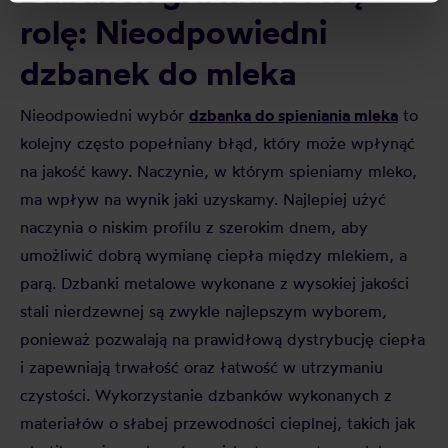
processing, including your rights, can be found in the
rolę: Nieodpowiedni
Privacy Policy.
dzbanek do mleka
dzbanka do spieniania mleka
Nieodpowiedni wybór
to
kolejny często popełniany błąd, który może wpłynąć
na jakość kawy. Naczynie, w którym spieniamy mleko,
ma wpływ na wynik jaki uzyskamy. Najlepiej użyć
naczynia o niskim profilu z szerokim dnem, aby
umożliwić dobrą wymianę ciepła między mlekiem, a
parą. Dzbanki metalowe wykonane z wysokiej jakości
stali nierdzewnej są zwykle najlepszym wyborem,
ponieważ pozwalają na prawidłową dystrybucję ciepła
i zapewniają trwałość oraz łatwość w utrzymaniu
czystości. Wykorzystanie dzbanków wykonanych z
materiałów o słabej przewodności cieplnej, takich jak