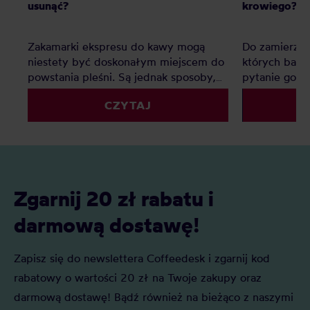
usunąć?
krowiego?
Zakamarki ekspresu do kawy mogą
Do zamierzch
niestety być doskonałym miejscem do
których bariś
powstania pleśni. Są jednak sposoby,
pytanie gości
by zapobiec tej nieprzyjemnej sytuacji
zastanawiaci
CZYTAJ
lub zwalczyć powstały grzyb.
do kawy, ten
wątpliwości.
Zgarnij 20 zł rabatu i
darmową dostawę!
Zapisz się do newslettera Coffeedesk i zgarnij kod
rabatowy o wartości 20 zł na Twoje zakupy oraz
darmową dostawę! Bądź również na bieżąco z naszymi