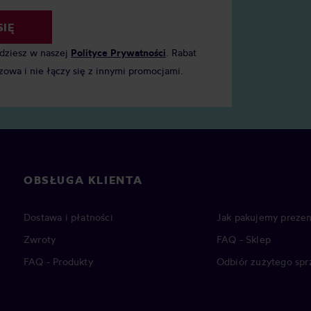
SIĘ
jdziesz w naszej
Polityce Prywatności
. Rabat
zowa i nie łączy się z innymi promocjami.
OBSŁUGA KLIENTA
Dostawa i płatności
Jak pakujemy prezen
Zwroty
FAQ - Sklep
FAQ - Produkty
Odbiór zużytego spr