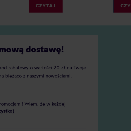
miesiącach. Jaki jest idealny
 formach i rozmiarach, ale
CZY
CZYTAJ
termiczny do szkoły i czym s
lka modeli, które zachwycają
kierować, wybierając odpow
wszystkich użytkowników.
model?
darmową dostawę!
j kod rabatowy o wartości 20 zł na Twoje
a bieżąco z naszymi nowościami,
promocjami! Wiem, że w każdej
zystko)