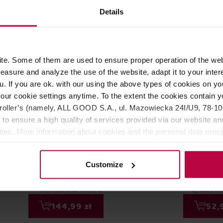
PROMOCJA
Details
e. Some of them are used to ensure proper operation of the web
asure and analyze the use of the website, adapt it to your inter
u. If you are ok. with our using the above types of cookies on you
our cookie settings anytime. To the extent the cookies contain y
oller’s (namely, ALL GOOD S.A., ul. Mazowiecka 24I/U9, 78-100 
 to ensure a high quality of services provided via our website and
offee Gear Stealth Milk
Rhino Coffee Gear - dzbane
ities. More information about cookies and the personal data proce
 - dzbanek czarny 950 ml
mleka Pro Milk Pitcher 600 
olicy.
Biały
Customize
150,00 zł
13
Najniższa cena: 139,99 zł
Najniższa cen
144,99 zł
52,