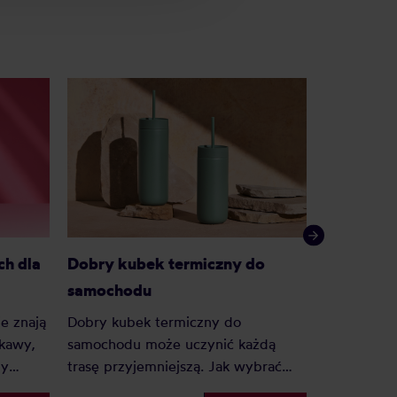
h dla
TOP 10 k
Dobry kubek termiczny do
samochodu
e znają
Kubek ter
Dobry kubek termiczny do
 kawy,
akcesorium
samochodu może uczynić każdą
ły
model, jak
trasę przyjemniejszą. Jak wybrać
ch
najlepiej i
kubek termiczny do samochodu?