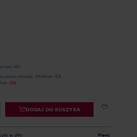
w tym VAT
dni przed obniżką:
111,00 zł
-5%
0 zł
-5%
DODAJ DO KOSZYKA
czki w 24h
Więcej