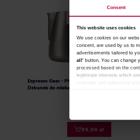
Consent
This website uses cookies
We use cookies on our websit
consent, are used by us to me
advertisements tailored to yo
all
” button. You can change y
processed based on the contr
legitimate interests which are
Espresso Gear - Pitcher Black -
Rhino C
controller and authorized ent
Dzbanek do mleka 0,35l
Pitcher
can be found in the
Privacy P
89,00 zł