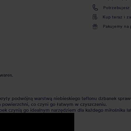
Potrzebujesz
Kup teraz i z
Pakujemy na 
wares.
kryty podwójną warstwą niebieskiego teflonu dzbanek sprawd
 powierzchni, co czyni go łatwym w czyszczeniu.
bek czynią go idealnym narzędziem dla każdego miłośnika lat