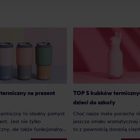
TOP 5 kubków termicznyc
termiczny na prezent
dzieci do szkoły
Choć nasze małe pociechy ni
ermiczny to idealny pomysł
jeszcze smaku aromatycznej
ent. Jest nie tylko
to z pewnością docenią ciep
czny, ale także funkcjonalny.
napój, zwłaszcza w jesienny
termiczne przychodzą w