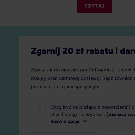
osady, które z czasem pogarszają
różnych
CZYTAJ
smak i przyspieszają zużycie
jest ki
urządzeń – od ekspresu po młynek.
niemal 
Regularne czyszczenie to prosty
sposób, by cieszyć się pełnią
aromatu i dłuższą żywotnością
Zgarnij 20 zł rabatu i 
sprzętu.
Zapisz się do newslettera Coffeedesk i zgarni
zakupy oraz darmową dostawę! Bądź również n
promkami i akcjami specjalnymi.
Chcę być na bieżąco z nowościami i 
chwili mogę się wypisać.
(Zaznacz ws
Rozwiń opcje