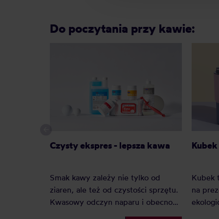
Do poczytania przy kawie:
Czysty ekspres - lepsza kawa
Kubek 
Smak kawy zależy nie tylko od
Kubek t
ziaren, ale też od czystości sprzętu.
na prez
Kwasowy odczyn naparu i obecność
ekologi
tłuszczów w kawie zostawiają
Kubki 