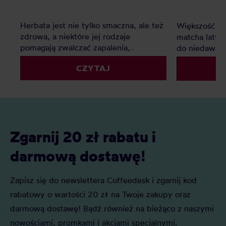
Herbata jest nie tylko smaczna, ale też
Większość z n
zdrowa, a niektóre jej rodzaje
matcha latte 
pomagają zwalczać zapalenia,
do niedawna 
poprawiają metabolizm i funkcje
poszukiwali 
CZYTAJ
mózgu. Jakie są najzdrowsze herbaty?
mlecznych ka
Ranking pozwoli Wam wybrać
wiele więcej
najlepszą dla Was!
herbaciana ar
na tle innyc
powstawania,
kulturze japo
Zgarnij 20 zł rabatu i
darmową dostawę!
Zapisz się do newslettera Coffeedesk i zgarnij kod
rabatowy o wartości 20 zł na Twoje zakupy oraz
darmową dostawę! Bądź również na bieżąco z naszymi
nowościami, promkami i akcjami specjalnymi.