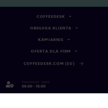
COFFEEDESK
OBSŁUGA KLIENTA
KAWIARNIE
OFERTA DLA FIRM
COFFEEDESK.COM (EU)
Poniedziałek - piątek
08:00 - 16:00
Zadzwoń, by uzyskać odpowiedź od razu!
730 88 25 25
Tel.