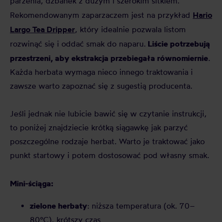
parzenia, dzbanek z dużym i szerokim sitkiem.
Hario
Rekomendowanym zaparzaczem jest na przykład
Largo Tea Dripper
, który idealnie pozwala listom
Liście potrzebują
rozwinąć się i oddać smak do naparu.
przestrzeni, aby ekstrakcja przebiegała równomiernie
.
Każda herbata wymaga nieco innego traktowania i
zawsze warto zapoznać się z sugestią producenta.
Jeśli jednak nie lubicie bawić się w czytanie instrukcji,
to poniżej znajdziecie krótką siągawkę jak parzyć
poszczególne rodzaje herbat. Warto je traktować jako
punkt startowy i potem dostosować pod własny smak.
Mini-ściąga:
zielone herbaty
: niższa temperatura (ok. 70–
80°C), krótszy czas