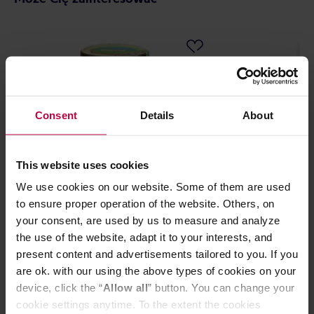
Consent
Details
About
This website uses cookies
We use cookies on our website. Some of them are used
HAYB - herbata zielona sypana
Long Man Tea -
to ensure proper operation of the website. Others, on
Chillwave Ice Tea 100 g
sypana Jasmini
your consent, are used by us to measure and analyze
the use of the website, adapt it to your interests, and
present content and advertisements tailored to you. If you
are ok. with our using the above types of cookies on your
device, click the “
Allow all
” button. You can change your
35,00 zł
cookie settings anytime. To the extent the cookies