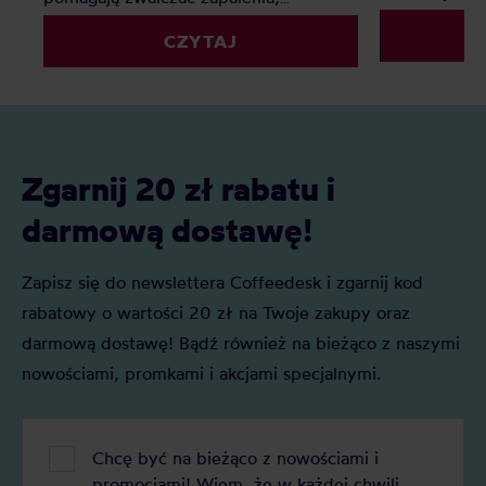
Ten ranking
poprawiają metabolizm i funkcje
swoją ulubion
CZYTAJ
mózgu. Jakie są najzdrowsze herbaty?
Ranking pozwoli Wam wybrać
najlepszą dla Was!
Zgarnij 20 zł rabatu i
darmową dostawę!
Zapisz się do newslettera Coffeedesk i zgarnij kod
rabatowy o wartości 20 zł na Twoje zakupy oraz
darmową dostawę! Bądź również na bieżąco z naszymi
nowościami, promkami i akcjami specjalnymi.
Chcę być na bieżąco z nowościami i
promocjami! Wiem, że w każdej chwili