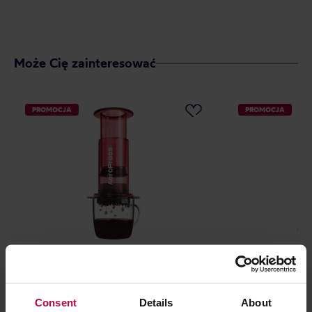
Może Cię zainteresować
PROMOCJA
PROMOCJA
AeroPress Clear Red - Zaparzacz do
AeroPress Prem
kawy czerwony
kawy
Consent
Details
About