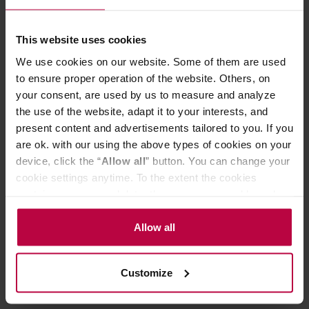
229,00 zł
Najniższa cena: 229,00 zł
This website uses cookies
179,00 zł
We use cookies on our website. Some of them are used
to ensure proper operation of the website. Others, on
your consent, are used by us to measure and analyze
Do poczytania przy kawie:
the use of the website, adapt it to your interests, and
present content and advertisements tailored to you. If you
are ok. with our using the above types of cookies on your
device, click the “
Allow all
” button. You can change your
cookie settings anytime. To the extent the cookies
contain your personal data, they are processed based on
the controller’s (namely, ALL GOOD S.A., ul.
Mazowiecka 24I/U9, 78-100 Kołobrzeg) or third parties’
Allow all
legitimate interests which are to ensure a high quality of
services provided via our website and marketing
Customize
activities of the controller and authorized entities. More
Najlepsze kawiarki do domu
TOP 5 kawiar
information about cookies and the personal data