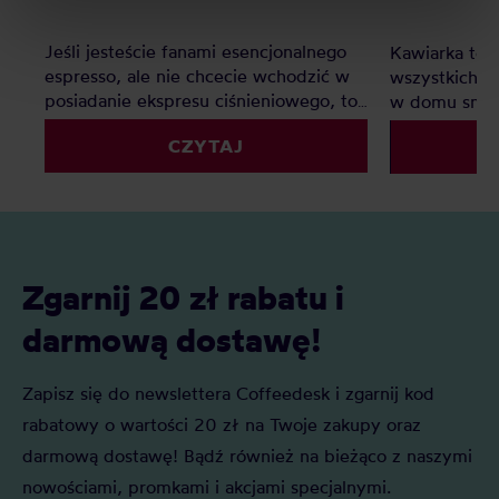
processing, including your rights, can be found in the
Privacy Policy.
Jeśli jesteście fanami esencjonalnego
Kawiarka to i
espresso, ale nie chcecie wchodzić w
wszystkich, k
posiadanie ekspresu ciśnieniowego, to
w domu smac
kafetierka będzie doskonałym
konieczności
CZYTAJ
rozwiązaniem. Jaka kawiarka jest
kuchni na mał
najlepsza do domu? Oto polecane
najlepsza kaw
modele i rozmiary!
Zgarnij 20 zł rabatu i
darmową dostawę!
Zapisz się do newslettera Coffeedesk i zgarnij kod
rabatowy o wartości 20 zł na Twoje zakupy oraz
darmową dostawę! Bądź również na bieżąco z naszymi
nowościami, promkami i akcjami specjalnymi.