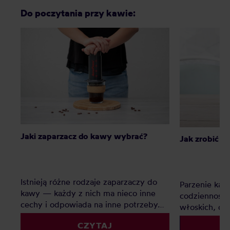
Do poczytania przy kawie:
Jaki zaparzacz do kawy wybrać?
Jak zrobić k
Istnieją różne rodzaje zaparzaczy do
Parzenie kaw
kawy — każdy z nich ma nieco inne
codziennością
cechy i odpowiada na inne potrzeby.
włoskich, d
Oto nasz subiektywny ranking
tym – oto na
CZYTAJ
zaparzaczy do kawy.
tego, jak za