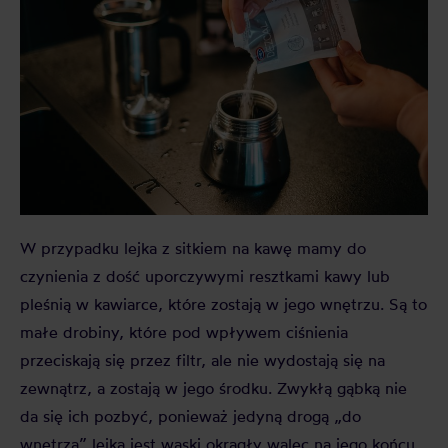
W przypadku lejka z sitkiem na kawę mamy do
czynienia z dość uporczywymi resztkami kawy lub
pleśnią w kawiarce, które zostają w jego wnętrzu. Są to
małe drobiny, które pod wpływem ciśnienia
przeciskają się przez filtr, ale nie wydostają się na
zewnątrz, a zostają w jego środku. Zwykłą gąbką nie
da się ich pozbyć, ponieważ jedyną drogą „do
wnętrza” lejka jest wąski okrągły walec na jego końcu.