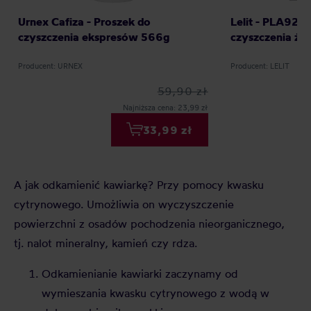
Urnex Cafiza - Proszek do
Lelit - PLA920
czyszczenia ekspresów 566g
czyszczenia żar
Producent: URNEX
Producent: LELIT
59,90 zł
Najniższa cena: 23,99 zł
33,99 zł
A jak odkamienić kawiarkę? Przy pomocy kwasku
cytrynowego. Umożliwia on wyczyszczenie
powierzchni z osadów pochodzenia nieorganicznego,
tj. nalot mineralny, kamień czy rdza.
Odkamienianie kawiarki zaczynamy od
wymieszania kwasku cytrynowego z wodą w