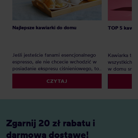
Najlepsze kawiarki do domu
TOP 5 kawiar
Jeśli jesteście fanami esencjonalnego
Kawiarka to i
espresso, ale nie chcecie wchodzić w
wszystkich, k
posiadanie ekspresu ciśnieniowego, to
w domu smac
kafetierka będzie doskonałym
konieczności
CZYTAJ
rozwiązaniem. Jaka kawiarka jest
kuchni na mał
najlepsza do domu? Oto polecane
najlepsza kaw
modele i rozmiary!
Zgarnij 20 zł rabatu i
darmową dostawę!