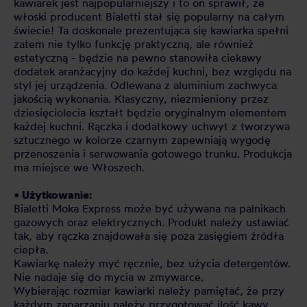
kawiarek jest najpopularniejszy i to on sprawił, że
włoski producent Bialetti stał się popularny na całym
świecie! Ta doskonale prezentująca się kawiarka spełni
zatem nie tylko funkcję praktyczną, ale również
estetyczną - będzie na pewno stanowiła ciekawy
dodatek aranżacyjny do każdej kuchni, bez względu na
styl jej urządzenia. Odlewana z aluminium zachwyca
jakością wykonania. Klasyczny, niezmieniony przez
dziesięciolecia kształt będzie oryginalnym elementem
każdej kuchni. Rączka i dodatkowy uchwyt z tworzywa
sztucznego w kolorze czarnym zapewniają wygodę
przenoszenia i serwowania gotowego trunku. Produkcja
ma miejsce we Włoszech.
• Użytkowanie:
Bialetti Moka Express może być używana na palnikach
gazowych oraz elektrycznych. Produkt należy ustawiać
tak, aby rączka znajdowała się poza zasięgiem źródła
ciepła.
Kawiarkę należy myć ręcznie, bez użycia detergentów.
Nie nadaje się do mycia w zmywarce.
Wybierając rozmiar kawiarki należy pamiętać, że przy
każdym zaparzaniu należy przygotować ilość kawy