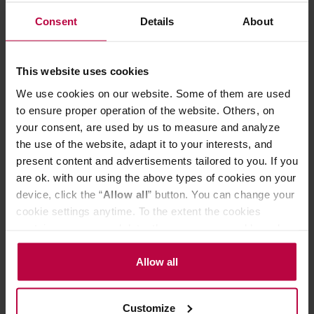
PASUJĄCE PRODUKTY
Consent
Details
About
OCENY
This website uses cookies
We use cookies on our website. Some of them are used
to ensure proper operation of the website. Others, on
Może Cię zainteresować
your consent, are used by us to measure and analyze
the use of the website, adapt it to your interests, and
present content and advertisements tailored to you. If you
DARMOWA DOSTAWA
NOWOŚĆ
DARMOWA DOSTA
are ok. with our using the above types of cookies on your
device, click the “
Allow all
” button. You can change your
cookie settings anytime. To the extent the cookies
contain your personal data, they are processed based on
the controller’s (namely, ALL GOOD S.A., ul.
Mazowiecka 24I/U9, 78-100 Kołobrzeg) or third parties’
Allow all
legitimate interests which are to ensure a high quality of
services provided via our website and marketing
Customize
activities of the controller and authorized entities. More