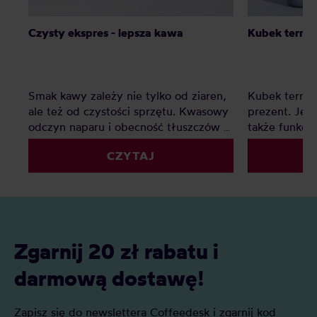
Czysty ekspres - lepsza kawa
Kubek termic
Smak kawy zależy nie tylko od ziaren,
Kubek termic
ale też od czystości sprzętu. Kwasowy
prezent. Jest
odczyn naparu i obecność tłuszczów w
także funkcj
kawie zostawiają osady, które z czasem
przychodzą w
CZYTAJ
pogarszają smak i przyspieszają
rozmiarach, a
zużycie urządzeń – od ekspresu po
zachwycają n
młynek. Regularne czyszczenie to
użytkownikó
prosty sposób, by cieszyć się pełnią
aromatu i dłuższą żywotnością sprzętu.
Zgarnij 20 zł rabatu i
darmową dostawę!
Zapisz się do newslettera Coffeedesk i zgarnij kod