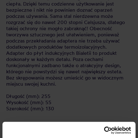
ciepła. Dzięki temu codzienne użytkowanie jest
bezpieczne i nikt nie powinien doznać oparzeń
podczas używania. Sama stal nierdzewna może
rozgrzać się do nawet 200 stopni Celsjusza, dlatego
takiej ochrony nie mogło zabraknąć! Obecność
tworzywa sztucznego jest ułatwieniem, ponieważ
podczas przekładania adaptera nie trzeba używać
dodatkowych produktów termoizolacyjnych.
Adapter do płyt indukcyjnych Bialetii to produkt
doskonały w każdym detalu. Poza cechami
funkcjonalnymi zadbano także o atrakcyjny design,
którego nie powstydzi się nawet największy esteta.
Bez skrępowania możesz umieścić go w widocznym
miejscu swojej kuchni.
Długość (mm): 255
Wysokość (mm): 55
Szerokość (mm): 130
CECHY