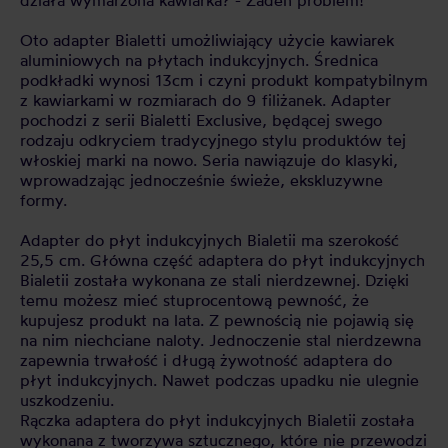
działa wymarzona kawiarka? - Żaden problem!
Oto adapter Bialetti umożliwiający użycie kawiarek
aluminiowych na płytach indukcyjnych. Średnica
podkładki wynosi 13cm i czyni produkt kompatybilnym
z kawiarkami w rozmiarach do 9 filiżanek. Adapter
pochodzi z serii Bialetti Exclusive, będącej swego
rodzaju odkryciem tradycyjnego stylu produktów tej
włoskiej marki na nowo. Seria nawiązuje do klasyki,
wprowadzając jednocześnie świeże, ekskluzywne
formy.
Adapter do płyt indukcyjnych Bialetii ma szerokość
25,5 cm. Główna część adaptera do płyt indukcyjnych
Bialetii została wykonana ze stali nierdzewnej. Dzięki
temu możesz mieć stuprocentową pewność, że
kupujesz produkt na lata. Z pewnością nie pojawią się
na nim niechciane naloty. Jednoczenie stal nierdzewna
zapewnia trwałość i długą żywotność adaptera do
płyt indukcyjnych. Nawet podczas upadku nie ulegnie
uszkodzeniu.
Rączka adaptera do płyt indukcyjnych Bialetii została
wykonana z tworzywa sztucznego, które nie przewodzi