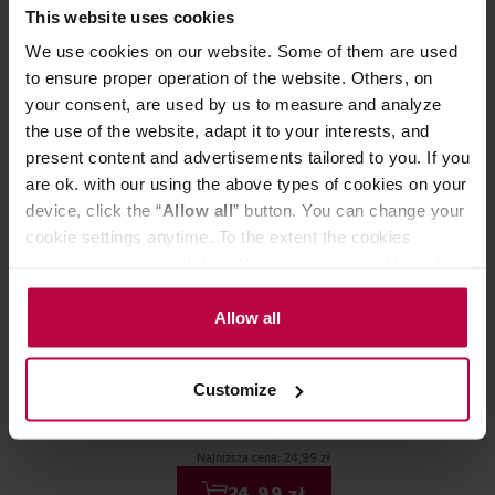
Może Cię zainteresować
This website uses cookies
We use cookies on our website. Some of them are used
to ensure proper operation of the website. Others, on
your consent, are used by us to measure and analyze
the use of the website, adapt it to your interests, and
present content and advertisements tailored to you. If you
are ok. with our using the above types of cookies on your
device, click the “
Allow all
” button. You can change your
cookie settings anytime. To the extent the cookies
contain your personal data, they are processed based on
the controller’s (namely, ALL GOOD S.A., ul.
Mazowiecka 24I/U9, 78-100 Kołobrzeg) or third parties’
Allow all
Bialetti - kawa mielona Perfetto
Bialetti - kawa
legitimate interests which are to ensure a high quality of
Moka Nocciola 250 g
Moka Classico 
services provided via our website and marketing
Customize
activities of the controller and authorized entities. More
information about cookies and the personal data
42,99 zł
processing, including your rights, can be found in the
Najniższa cena: 24,99 zł
Privacy Policy.
24,99 zł