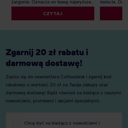
żargonie. Oznacza on kawę najwyższej
świecie. Dzię
jakości, jednak co z kawą premium?
palarnie i k
CZYTAJ
Czy to tylko chwyt marketingowy czy
porównywać 
faktyczna ocena jakości? Z tego
kryteriów. Z 
artykułu dowiesz się: Czym jest kawa
Czym jest SC
specialty? Czym jest kawa premium?
oceniane są 
Czym różni się kawa specialty od kawy
punktacja S
premium i którą najlepiej wybrać do
znaczenie?
Zgarnij 20 zł rabatu i
domu?
darmową dostawę!
Zapisz się do newslettera Coffeedesk i zgarnij kod
rabatowy o wartości 20 zł na Twoje zakupy oraz
darmową dostawę! Bądź również na bieżąco z naszymi
nowościami, promkami i akcjami specjalnymi.
Chcę być na bieżąco z nowościami i