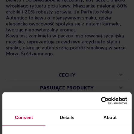
włoskiego rytuału picia kawy. Mieszanka mielonej 80%
arabiki i 20% robusty sprawia, że Perfetto Moka
Autentico to kawa o intensywnym smaku, gdzie
elegancka owocowość spotyka się z nutami karmelu,
tworząc niepowtarzalny aromat.
Kawa jest zamknięta w paczce inspirowanej sycylijską
majoliką, reprezentuje prawdziwe arcydzieło stylu i
smaku, oferując autentyczną podróż smakową w serce
Morza Śródziemnego.
CECHY
PASUJĄCE PRODUKTY
OCENY
Consent
Details
About