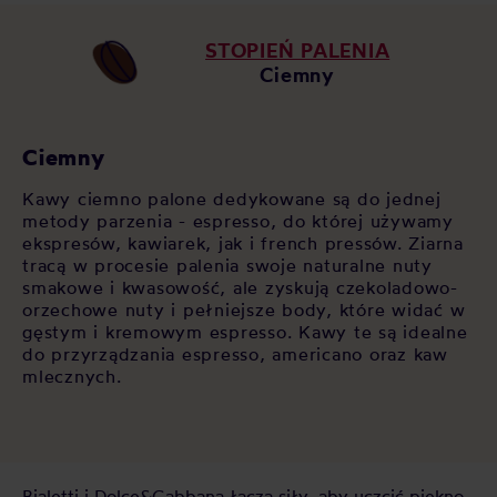
STOPIEŃ PALENIA
Ciemny
Ciemny
Kawy ciemno palone dedykowane są do jednej
metody parzenia - espresso, do której używamy
ekspresów, kawiarek, jak i french pressów. Ziarna
tracą w procesie palenia swoje naturalne nuty
smakowe i kwasowość, ale zyskują czekoladowo-
orzechowe nuty i pełniejsze body, które widać w
gęstym i kremowym espresso. Kawy te są idealne
do przyrządzania espresso, americano oraz kaw
mlecznych.
Bialetti i Dolce&Gabbana łączą siły, aby uczcić piękno