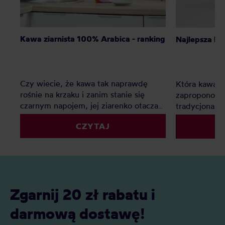
Kawa ziarnista 100% Arabica - ranking
Najlepsza ka
Czy wiecie, że kawa tak naprawdę
Która kawa ni
rośnie na krzaku i zanim stanie się
zaproponow
czarnym napojem, jej ziarenko otacza
tradycjonali
słodki owoc? Istnieją tylko dwa gatunki
CZYTAJ
kawy: Arabika i Robusta
Zgarnij 20 zł rabatu i
darmową dostawę!