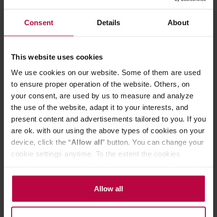
CECHY
Consent
Details
About
PASUJĄCE PRODUKTY
OCENY
This website uses cookies
We use cookies on our website. Some of them are used
to ensure proper operation of the website. Others, on
your consent, are used by us to measure and analyze
Może Cię zainteresować
the use of the website, adapt it to your interests, and
present content and advertisements tailored to you. If you
are ok. with our using the above types of cookies on your
PROMOCJA
device, click the “
Allow all
” button. You can change your
cookie settings anytime. To the extent the cookies
contain your personal data, they are processed based on
the controller’s (namely, ALL GOOD S.A., ul.
Mazowiecka 24I/U9, 78-100 Kołobrzeg) or third parties’
Allow all
legitimate interests which are to ensure a high quality of
services provided via our website and marketing