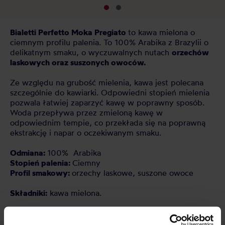
Bialetti Perfetto Moka Pregiato
to kawa mielona o
ciemnym profilu palenia. To 100% Arabika z Brazylii o
delikatnym smaku, o wyczuwalnych nutach
orzechów
laskowych oraz suszonych owoców.
Ze względu na grubość mielenia, kawa jest polecana
szczególnie do kawiarki. Odpowiedni stopień mielenia
pozwala łatwiej zaparzyć kawę w poprawny sposób.
Woda przepływa przez zmieloną kawę w
odpowiednim tempie, co przekłada się na poprawną
ekstrakcję i napar o oczekiwanym smaku.
Odmiana:
100% Arabika
Stopień palenia:
Ciemny
Profil smakowy:
orzechy laskowe, suszone owoce
Składniki:
kawa mielona.