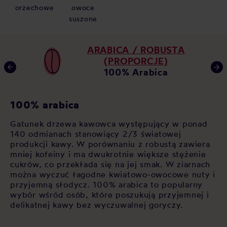
orzechowe
owoce
suszone
ARABICA / ROBUSTA
(PROPORCJE)
100% Arabica
C
100% arabica
Ka
Gatunek drzewa kawowca występujący w ponad
y
me
140 odmianach stanowiący 2/3 światowej
na
ek
produkcji kawy. W porównaniu z robustą zawiera
tr
mniej kofeiny i ma dwukrotnie większe stężenie
-
sm
cukrów, co przekłada się na jej smak. W ziarnach
 w
or
można wyczuć łagodne kwiatowo-owocowe nuty i
ne
gę
przyjemną słodycz. 100% arabica to popularny
do
wybór wśród osób, które poszukują przyjemnej i
ml
delikatnej kawy bez wyczuwalnej goryczy.