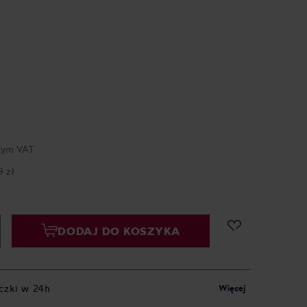
tym VAT
9 zł
DODAJ DO KOSZYKA
czki w 24h
Więcej