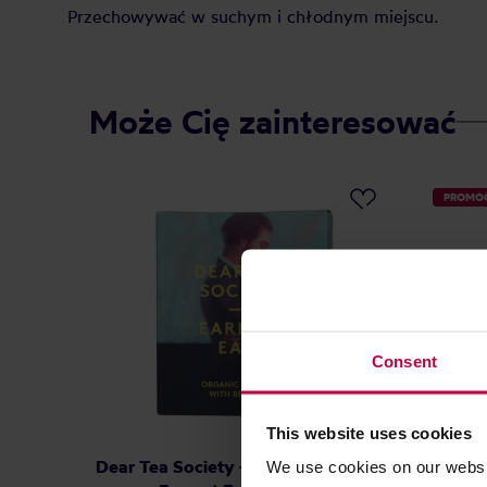
Przechowywać w suchym i chłodnym miejscu.
Może Cię zainteresować
PROMO
Consent
This website uses cookies
Dear Tea Society - herbata czarna
Moya Ma
We use cookies on our websit