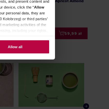
Cinnamon
sypana Christmas Apricot Almond
sypana
ests, and present content and
EKO 100 g
opakow
r device, click the “
Allow
our personal data, they are
Kołobrzeg) or third parties’
 marketing activities of the
ssing, including your rights,
99 zł
59,99 zł
Allow all