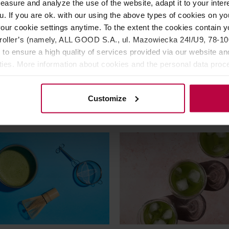
 Wakocha 60 g
sypana Christmas Orange 
asure and analyze the use of the website, adapt it to your inter
EKO 100 g
u. If you are ok. with our using the above types of cookies on you
our cookie settings anytime. To the extent the cookies contain y
oller’s (namely, ALL GOOD S.A., ul. Mazowiecka 24I/U9, 78-100 
39,00 zł
 to ensure a high quality of services provided via our website and
Najniższa cena: 40,99 zł
ities. More information about cookies and the personal data proce
27,99 zł
59,
olicy.
Customize