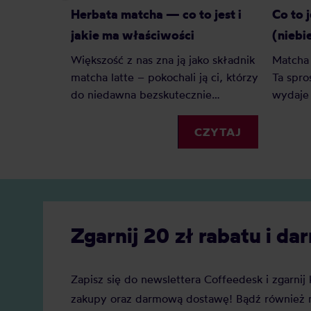
Herbata matcha — co to jest i
Co to 
jakie ma właściwości
(niebi
Większość z nas zna ją jako składnik
Matcha 
matcha latte – pokochali ją ci, którzy
Ta spro
do niedawna bezskutecznie
wydaje
poszukiwali ciekawej alternatywy
zarówn
dla mlecznych kaw. Matcha to
kawiarn
CZYTAJ
jednak o wiele więcej – jak
małych 
prawdziwa herbaciana arystokratka
słyszy 
wyróżnia się na tle innych
blue ma
wyglądem, procesem powstawania,
powstaj
parzenia i znaczeniem w kulturze
uwagi?
Zgarnij 20 zł rabatu i 
japońskiej.
Zapisz się do newslettera Coffeedesk i zgarni
zakupy oraz darmową dostawę! Bądź również n