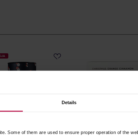
CJA
Details
tcha - herbata czarna
Teministeriet - herbata czar
e. Some of them are used to ensure proper operation of the web