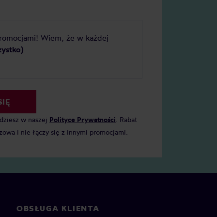
promocjami! Wiem, że w każdej
zystko)
SIĘ
jdziesz w naszej
Polityce Prywatności
. Rabat
zowa i nie łączy się z innymi promocjami.
OBSŁUGA KLIENTA