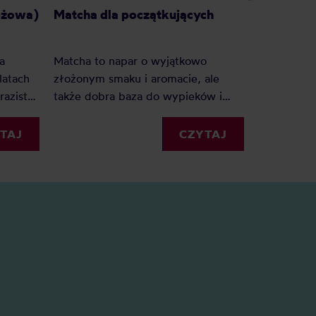
różowa)
Matcha dla początkujących
Sencha c
a
Matcha to napar o wyjątkowo
Japońska 
latach
złożonym smaku i aromacie, ale
zachodnie 
razisty
także dobra baza do wypieków i
matchę jes
tyczne,
ciekawych napojów mlecznych.
innymi jap
dlatego warto zaprosić matchę pod
różni się 
TAJ
CZYTAJ
ojawiają
własny dach. Jaka matcha na
herbata bę
atcha,
początek będzie najlepsza?
odpowiedni
 na fali
Doradzamy i proponujemy najlepsze
baty.
rozwiązania.
 czy