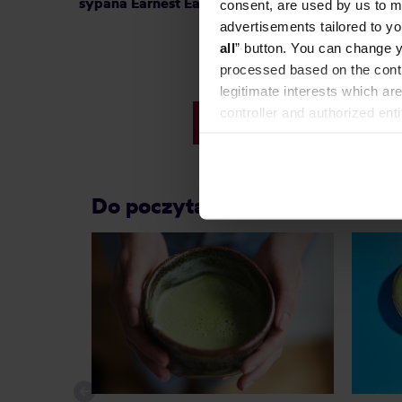
sypana Earnest Earl EKO 80 g
sypana
consent, are used by us to me
advertisements tailored to yo
all
” button. You can change y
processed based on the contr
legitimate interests which are
controller and authorized ent
40,00 zł
can be found in the
Privacy P
Do poczytania przy kawie: