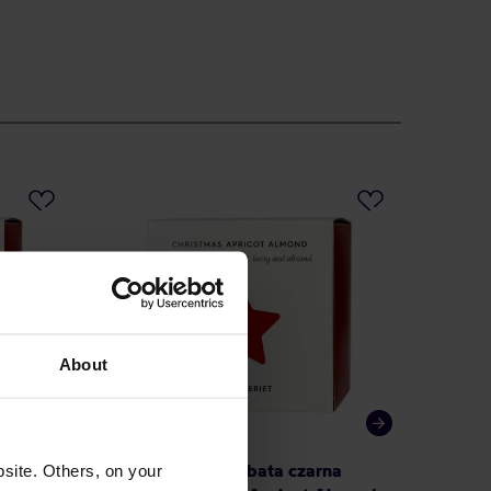
About
na
Teministeriet - herbata czarna
Teminis
site. Others, on your