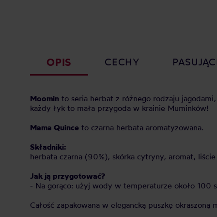
OPIS
CECHY
PASUJĄC
Moomin
to seria herbat z różnego rodzaju jagodam
każdy łyk to mała przygoda w krainie Muminków!
Mama Quince
to czarna herbata aromatyzowana.
Składniki:
herbata czarna (90%), skórka cytryny, aromat, liści
Jak ją przygotować?
- Na gorąco: użyj wody w temperaturze około 100 sto
Całość zapakowana w elegancką puszkę okraszoną m