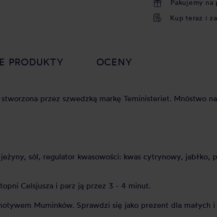
Pakujemy na 
Kup teraz i z
E PRODUKTY
OCENY
i, stworzona przez szwedzką markę Teministeriet. Mnóstwo n
e jeżyny, sól, regulator kwasowości: kwas cytrynowy, jabłko, 
pni Celsjusza i parz ją przez 3 - 4 minut.
otywem Muminków. Sprawdzi się jako prezent dla małych i