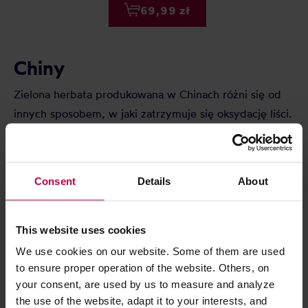
69,99 zł
Chiny
Zielona herbata produkowana w Chinach różni się od
innych sposobem, w jaki zatrzymuje się oksydację liści.
Po zebraniu pozostawia się je przez kilka godzin, by
zwiędły, a następnie piecze lub praży w olbrzymich
wokach, by zahamować proces utleniania.
Consent
Details
About
Na rynku istnieje wiele odmian dobrej zielonej herbaty
produkowanej w Chinach; do najpopularniejszych
This website uses cookies
należą: long jing, bi luo chun, mao feng, bai cha,
We use cookies on our website. Some of them are used
gunpowder i parę innych.
to ensure proper operation of the website. Others, on
your consent, are used by us to measure and analyze
Long Jing (Dragonwell)
the use of the website, adapt it to your interests, and