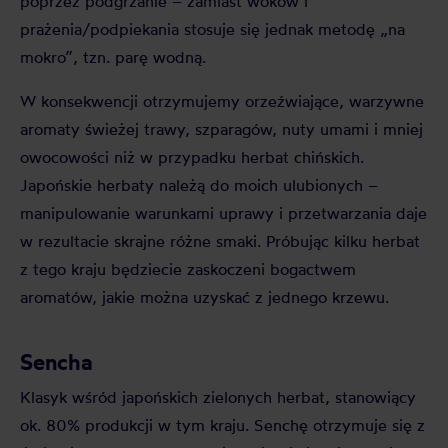
poprzez podgrzanie – zamiast woków i
prażenia/podpiekania stosuje się jednak metodę „na
mokro”, tzn. parę wodną.
W konsekwencji otrzymujemy orzeźwiające, warzywne
aromaty świeżej trawy, szparagów, nuty umami i mniej
owocowości niż w przypadku herbat chińskich.
Japońskie herbaty należą do moich ulubionych –
manipulowanie warunkami uprawy i przetwarzania daje
w rezultacie skrajne różne smaki. Próbując kilku herbat
z tego kraju będziecie zaskoczeni bogactwem
aromatów, jakie można uzyskać z jednego krzewu.
Sencha
Klasyk wśród japońskich zielonych herbat, stanowiący
ok. 80% produkcji w tym kraju. Senchę otrzymuje się z