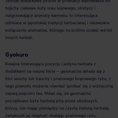
Jednak dodatkowy proces w produkcji wprowadza do
hojichy ciekawe nuty sosu sojowego, słodycz i
rozgrzewające aromaty karmelu; to interesująca
odmiana w japońskiej tradycji herbacianej i niezwykłe
połączenie aromatów, którego na próżno szukać wśród
innych herbat.
Gyokuro
Kolejna interesująca pozycja i jedyna herbata z
dodatkami na naszej liście – genmaicha składa się z
liści senchy lub banchy i prażonego brązowego ryżu; z
tego powodu możecie również spotkać się z wdzięczną
nazwą popcorn tea. Mówi się, że genmaicha
początkowo była herbatą pitą przez uboższych,
którzy, nie mając pieniędzy na czystą zieloną herbatę,
zwiększali jej objętość dodając prażonego ryżu.