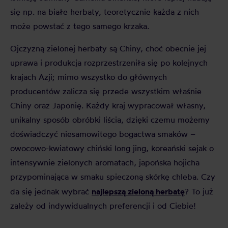
się np. na białe herbaty, teoretycznie każda z nich
może powstać z tego samego krzaka.
Ojczyzną zielonej herbaty są Chiny, choć obecnie jej
uprawa i produkcja rozprzestrzeniła się po kolejnych
krajach Azji; mimo wszystko do głównych
producentów zalicza się przede wszystkim właśnie
Chiny oraz Japonię. Każdy kraj wypracował własny,
unikalny sposób obróbki liścia, dzięki czemu możemy
doświadczyć niesamowitego bogactwa smaków –
owocowo-kwiatowy chiński long jing, koreański sejak o
intensywnie zielonych aromatach, japońska hojicha
przypominająca w smaku spieczoną skórkę chleba. Czy
najlepszą zieloną herbatę
da się jednak wybrać
? To już
zależy od indywidualnych preferencji i od Ciebie!