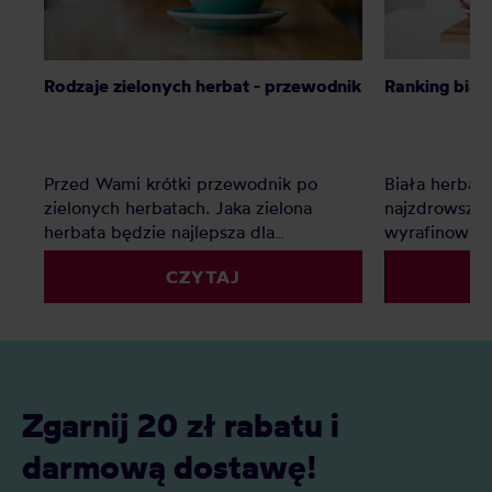
Rodzaje zielonych herbat - przewodnik
Ranking biał
Przed Wami krótki przewodnik po
Biała herbata
zielonych herbatach. Jaka zielona
najzdrowszych
herbata będzie najlepsza dla
wyrafinowany
początkujących amatorów, a jaka dla
biała herbata
CZYTAJ
długoletnich miłośników? I jakie
najbardziej z
dokładnie rodzaje wyróżniamy?
przewodnik p
ranking.
Zgarnij 20 zł rabatu i
darmową dostawę!