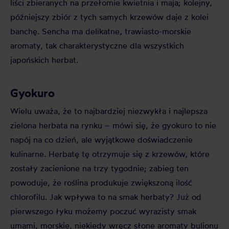
liści zbieranych na przełomie kwietnia i maja; kolejny,
późniejszy zbiór z tych samych krzewów daje z kolei
banchę. Sencha ma delikatne, trawiasto-morskie
aromaty, tak charakterystyczne dla wszystkich
japońskich herbat.
Gyokuro
Wielu uważa, że to najbardziej niezwykła i najlepsza
zielona herbata na rynku – mówi się, że gyokuro to nie
napój na co dzień, ale wyjątkowe doświadczenie
kulinarne. Herbatę tę otrzymuje się z krzewów, które
zostały zacienione na trzy tygodnie; zabieg ten
powoduje, że roślina produkuje zwiększoną ilość
chlorofilu. Jak wpływa to na smak herbaty? Już od
pierwszego łyku możemy poczuć wyrazisty smak
umami, morskie, niekiedy wręcz słone aromaty bulionu