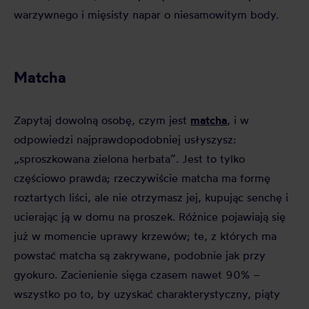
warzywnego i mięsisty napar o niesamowitym body.
Matcha
matcha
Zapytaj dowolną osobę, czym jest
, i w
odpowiedzi najprawdopodobniej usłyszysz:
„sproszkowana zielona herbata”. Jest to tylko
częściowo prawda; rzeczywiście matcha ma formę
roztartych liści, ale nie otrzymasz jej, kupując senchę i
ucierając ją w domu na proszek. Różnice pojawiają się
już w momencie uprawy krzewów; te, z których ma
powstać matcha są zakrywane, podobnie jak przy
gyokuro. Zacienienie sięga czasem nawet 90% –
wszystko po to, by uzyskać charakterystyczny, piąty