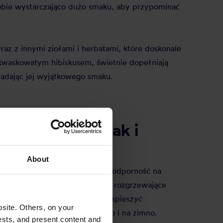
bie wystarczająco dużo smaku, aby przypominać
z z innymi ziołami i herbatami, które doskonale
 kwaskowatym hibiskusem, świetnie dopełniają
 nadając jej wyjątkowego smaku.
uniwersalna – jak i
About
 która pomaga utrzymać naszą odporność na
ają przeciwzapalnie. Działanie rozgrzewające
łagodzi ból gardła i może przyspieszyć
site. Others, on your
rzepisy na ten napar na ciepło i na zimno.
ests, and present content and