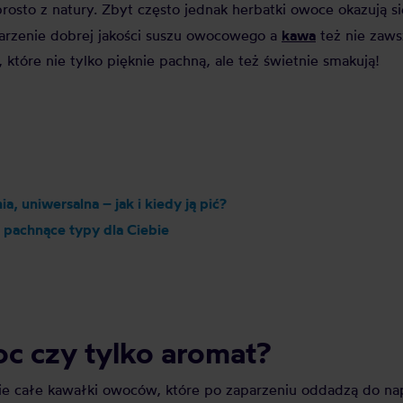
osto z natury. Zbyt często jednak herbatki owoce okazują s
kawa
aparzenie dobrej jakości suszu owocowego a
też nie zaws
tóre nie tylko pięknie pachną, ale też świetnie smakują!
a, uniwersalna – jak i kiedy ją pić?
e pachnące typy dla Ciebie
c czy tylko aromat?
e całe kawałki owoców, które po zaparzeniu oddadzą do na