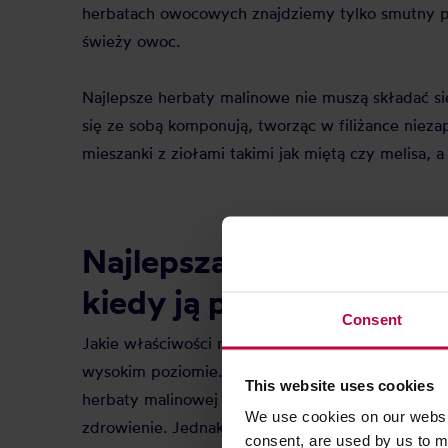
herbatach owocowych znajdziemy tylko smutny p
świeży owoc.
Najlepsze herbaty malinowe nie muszą składać si
się ze sobą komponują, tworząc w filiżance niez
mieszanki z ziołami takimi jak miętą czy melisa,
Najlepsza herbata malin
kiedy ją pić?
Consent
Jakie właściwości ma najlepsza herbata malinow
wysokim poziomie. Antyoksydanty zawarte w herbac
This website uses cookies
herbaty malinowej idealnie sprawdzi się kiedy d
We use cookies on our websit
zdrowienie. Jednak najlepsza herbata malinowa sp
consent, are used by us to me