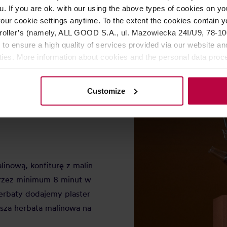
u. If you are ok. with our using the above types of cookies on you
ą
our cookie settings anytime. To the extent the cookies contain y
oller’s (namely, ALL GOOD S.A., ul. Mazowiecka 24I/U9, 78-100 
 to ensure a high quality of services provided via our website and
ities. More information about cookies and the personal data proce
olicy.
age Teas Forest Berry
Customize
inową, konfiturę z malin
przez minimum 8 minut w
erbaty dodajemy plaster
psza herbata malinowa na