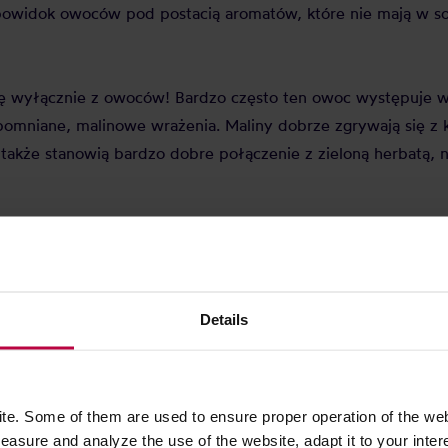
owidok owoców pod postacią aromatów, które nie mają w so
ę wyłącznie z owoców! Bardzo często ten owoc występuje wra
apomniane, malinowe wrażenia. Maliny dobrze zgrywają się z
 a także stanowią bardzo dobre połączenie z zieloną herbatą,
owa — rozgrzewająca, letnia, 
Details
a? Przede wszystkim zawiera ona potężną dawkę witaminy C,
ie z malin spowalniają proces starzenia się komórek i dział
opadnie nad przeziębienie — wówczas kubek takiej herbaty z
e. Some of them are used to ensure proper operation of the web
rawdza się nie tylko na ciepło! Poniżej przedstawiamy dwa p
asure and analyze the use of the website, adapt it to your inter