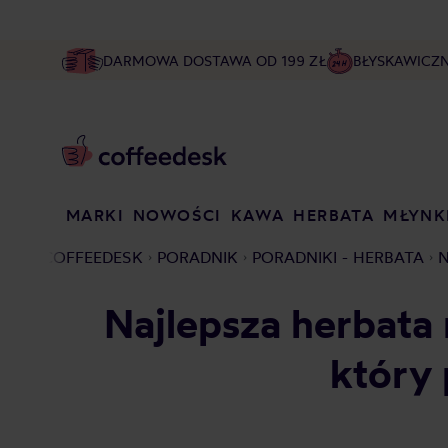
DARMOWA DOSTAWA OD 199 ZŁ
BŁYSKAWICZ
MARKI
NOWOŚCI
KAWA
HERBATA
MŁYNK
COFFEEDESK
PORADNIK
PORADNIKI - HERBATA
N
Najlepsza herbat
który