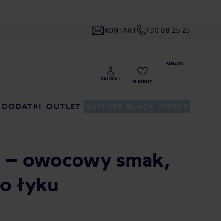
KONTAKT
730 88 25 25
DODATKI
OUTLET
SUMMER BLACK WEEKS
k – owocowy smak,
o łyku