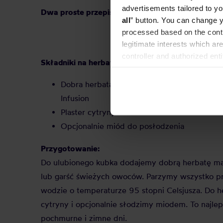
advertisements tailored to yo
Dwa proste przepisy na pyszną herbatę malinow
all
” button. You can change y
processed based on the contr
legitimate interests which are
controller and authorized ent
Składniki na herbatę na ciepło:
can be found in the
Privacy P
Dobra herbata z malinami, na przykład Vint
Infusion
Plaster cytryny
Opcjonalnie miód do posłodzenia
Przygotowanie:
Do ulubionego kubka dodajemy dobrą herbatę mal
lub garść świeżych owoców. Parzymy wszystko 
wodzie o temperaturze 95 stopni Celsjusza. Do h
cytryny i opcjonalnie słodzimy miodem. To najle
pochmurne i zimne dni.