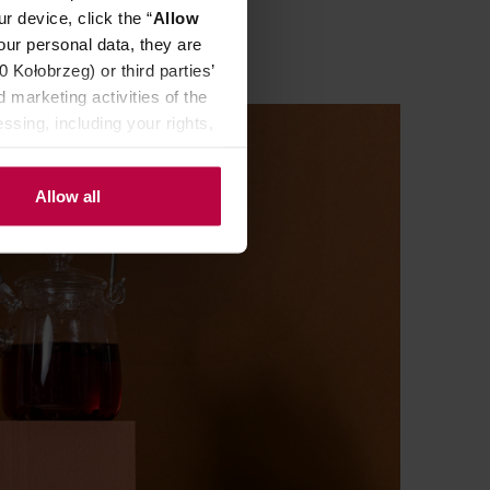
r device, click the “
Allow
our personal data, they are
Kołobrzeg) or third parties’
 marketing activities of the
ssing, including your rights,
Allow all