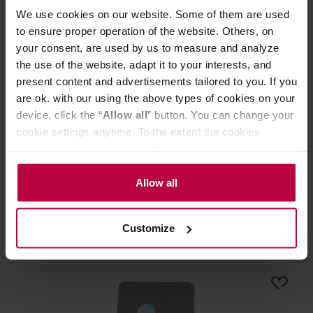
We use cookies on our website. Some of them are used
to ensure proper operation of the website. Others, on
your consent, are used by us to measure and analyze
the use of the website, adapt it to your interests, and
present content and advertisements tailored to you. If you
are ok. with our using the above types of cookies on your
device, click the “
Allow all
” button. You can change your
Leń Coffee - kawa ziarnista Salwador Finca Altamira
cookie settings anytime. To the extent the cookies
Natural Espresso 250 g
contain your personal data, they are processed based on
the controller’s (namely, ALL GOOD S.A., ul.
Producent: LEŃ COFFEE
Mazowiecka 24I/U9, 78-100 Kołobrzeg) or third parties’
Allow all
Data palenia: 28.05.2026
legitimate interests which are to ensure a high quality of
services provided via our website and marketing
54,00 zł
Customize
activities of the controller and authorized entities. More
information about cookies and the personal data
processing, including your rights, can be found in the
Privacy Policy.