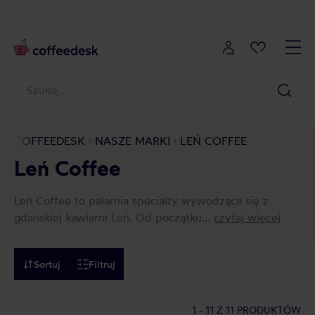
COFFEEDESK
NASZE MARKI
LEŃ COFFEE
Leń Coffee
Leń Coffee to palarnia specialty wywodząca się z
gdańskiej kawiarni Leń. Od początku...
czytaj więcej
Sortuj
Filtruj
1 - 11
Z 11 PRODUKTÓW