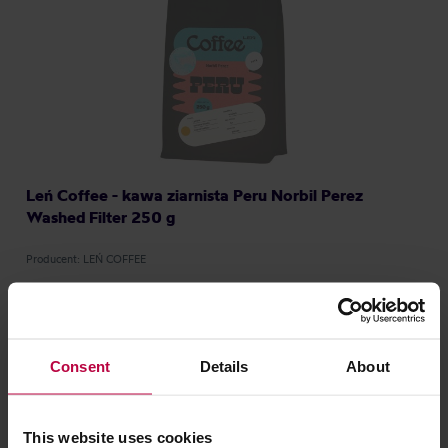
Leń Coffee - kawa ziarnista Peru Norbil Perez
Washed Filter 250 g
Producent: LEŃ COFFEE
79,00 zł
Consent
Details
About
This website uses cookies