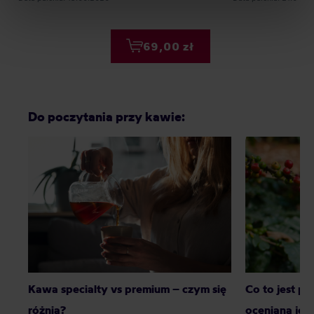
processing, including your rights, can be found in the
Privacy Policy.
69,00 zł
Do poczytania przy kawie:
Kawa specialty vs premium – czym się
Co to jest p
różnią?
oceniana jes