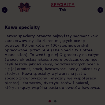
SPECIALTY
Tak
Kawa specialty
J
en
Jakość specialty oznacza najwyższy segment kaw
Ja
zarezerwowany dla ziaren mających ocenę
sp
sły
powyżej 80 punktów w 100-stopniowej skali
wy
opracowanej przez SCA (The Specialty Coffee
kr
Association). To według niej Q-graderzy na całym
te
świecie określają jakość zbioru podczas cuppingu,
ar
czyli testów jakości kawy, podczas których ocenia
de
się jej aromat, smak, kwasowość, body, balans czy
wy
wę
słodycz. Kawa specialty wytwarzana jest w
kt
sposób zrównoważony i etyczny we współpracy
we
plantacji, farmerów, dystrybutorów i palarni,
których łączy wspólna pasja do owoców kawowca.