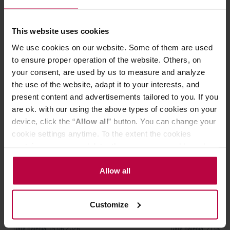
This website uses cookies
We use cookies on our website. Some of them are used
Może Cię zainteresować
to ensure proper operation of the website. Others, on
your consent, are used by us to measure and analyze
the use of the website, adapt it to your interests, and
PROMOCJA
DA
present content and advertisements tailored to you. If you
are ok. with our using the above types of cookies on your
device, click the “
Allow all
” button. You can change your
cookie settings anytime. To the extent the cookies
contain your personal data, they are processed based on
the controller’s (namely, ALL GOOD S.A., ul.
Mazowiecka 24I/U9, 78-100 Kołobrzeg) or third parties’
Allow all
legitimate interests which are to ensure a high quality of
services provided via our website and marketing
COFFEELAB - kawa ziarnista
HAYB - kawa zi
Customize
Meksyk Carlos Cadena Honey Filter
niskokofeinowa
activities of the controller and authorized entities. More
250 g
Lowcaf Blend Fi
information about cookies and the personal data
Data palenia: 15.06.2026
Data palenia: 21.04.2