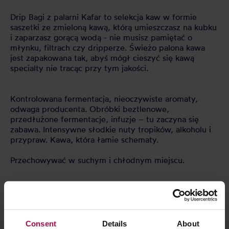
Drip Bagi z palarni Kafar to selekcja kaw w formie
saszetki ze zmieloną kawą, którą umieszczasz na kubku
i zaparzasz gorącą wodą - nie musisz pamiętać o
młynku, filtrach czy dripperze. Świeżo palona kawa
jest zapakowana tak, abyś mógł cieszyć się kawą
specialty nie tracąc przy tym jakości.
Kontrolowana fermentacja, nieoczywiste aromaty,
odwaga producenta. Obróbki beztlenowe,
przedłużone fermentacje, infuzje – tu zaczyna się
zabawa. Intensywne słodkie nuty tropików, alkoholu i
przypraw. Kawa, która łamie schematy.
Przechowywać w suchym i chłodnym miejscu.
CECHY
OCENY
Consent
Details
About