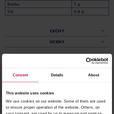
Białko
7 g
Sól
0.8 g
CECHY
OCENY
Może Cię zainteresować
Consent
Details
About
This website uses cookies
We use cookies on our website. Some of them are used
to ensure proper operation of the website. Others, on
your consent, are used by us to measure and analyze