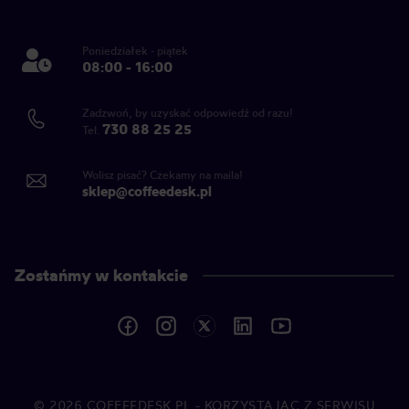
Poniedziałek - piątek
08:00 - 16:00
Zadzwoń, by uzyskać odpowiedź od razu!
730 88 25 25
Tel.
Wolisz pisać? Czekamy na maila!
sklep@coffeedesk.pl
Zostańmy w kontakcie
© 2026
COFFEEDESK.PL
- KORZYSTAJĄC Z SERWISU