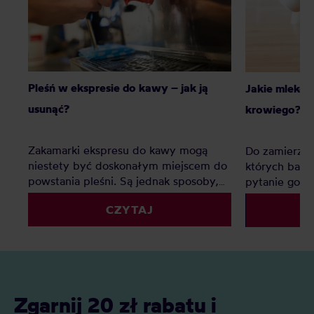
Pleśń w ekspresie do kawy – jak ją
Jakie mleko 
usunąć?
krowiego?
Zakamarki ekspresu do kawy mogą
Do zamierzch
niestety być doskonałym miejscem do
których bariś
powstania pleśni. Są jednak sposoby,
pytanie gości
by zapobiec tej nieprzyjemnej sytuacji
zastanawiaci
CZYTAJ
lub zwalczyć powstały grzyb.
do kawy, ten
wątpliwości.
Zgarnij 20 zł rabatu i