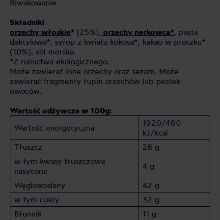
Biwakowanie
Składniki
orzechy włoskie
*
(25%),
orzechy nerkowca*
, pasta
daktylowa*, syrop z kwiatu kokosa*, kakao w proszku*
(10%), sól morska.
*Z rolnictwa ekologicznego.
Może zawierać inne orzechy oraz sezam. Może
zawierać fragmenty łupin orzechów lub pestek
owoców.
Wartość odżywcza w 100g:
1920/460
Wartość energetyczna
kJ/kcal
Tłuszcz
28 g
w tym kwasy tłuszczowe
4 g
nasycone
Węglowodany
42 g
w tym cukry
32 g
Błonnik
11 g